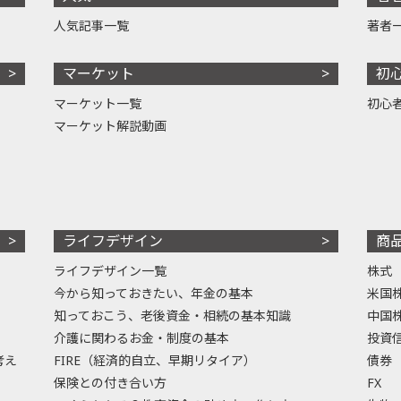
人気記事一覧
著者
マーケット
初
マーケット一覧
初心
マーケット解説動画
ライフデザイン
商
ライフデザイン一覧
株式
今から知っておきたい、年金の基本
米国
知っておこう、老後資金・相続の基本知識
中国
介護に関わるお金・制度の基本
投資
考え
FIRE（経済的自立、早期リタイア）
債券
保険との付き合い方
FX