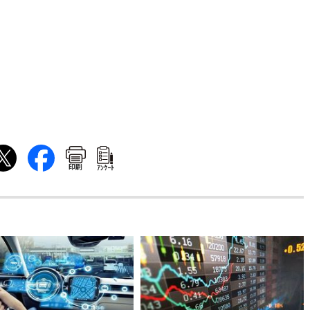
印刷
ｱﾝｹｰﾄ