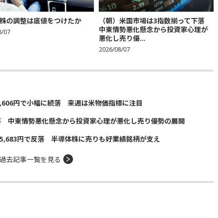
株の調整は底値をつけたか
（朝）米国市場は3指数揃って下落
中東情勢悪化懸念から投資家心理が
8/07
悪化し売り優...
2026/08/07
5,606円で小幅に続落 来週は米物価指標に注目
落 中東情勢悪化懸念から投資家心理が悪化し売り優勢の展開
5,683円で反落 半導体株に売りも好業績銘柄が支え
過去記事一覧を見る