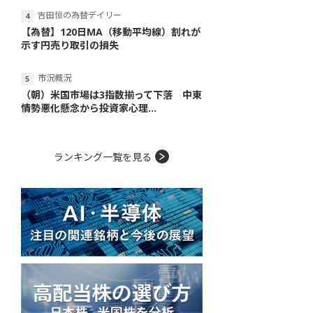
吉田恒の為替デイリー
【為替】120日MA（移動平均線）割れが
示す円売り取引の損失
市況概況
（朝）米国市場は3指数揃って下落 中東
情勢悪化懸念から投資家心理...
ランキング一覧を見る