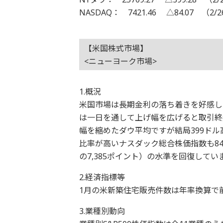
NASDAQ： 7421.46 △84.07 （2/
【米国株式市場】
<ニューヨーク市場>
1.概況
米国市場は長期金利の落ち着きを好感し
は一日を通して上げ幅を広げると取引終
幅を縮めたダウ平均ですが結局399ドル高
比率が高いナスダック総合株価指数も84
の7,385ポイント）の水準を回復してい
2.経済指標等
1月の米新築住宅販売件数は年率換算で前
3.業種別動向