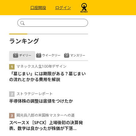
口座開設
ログイン
ランキング
デイリー
ウイークリー
マンスリー
マネックス人生100年デザイン
「墓じまい」には期限がある？墓じまい
の流れとかかる費用を解説
ストラテジーレポート
半導体株の調整は底値をつけたか
岡元兵八郎の米国株マスターへの道
スペースＸ［SPCX］上場後初の決算発
表、数字は良かったが株価が下落...