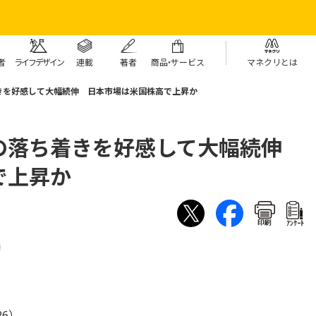
者
ライフデザイン
連載
著者
商
品・
サービス
マネクリとは
きを好感して大幅続伸 日本市場は米国株高で上昇か
の落ち着きを好感して大幅続伸
で上昇か
印刷
ｱﾝｹｰﾄ
26）