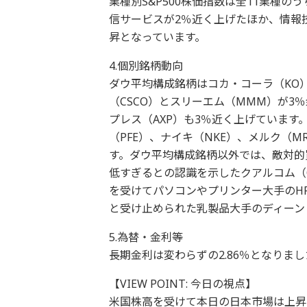
業種別S&P500株価指数は全11業種
信サービスが2％近く上げたほか、情報
昇となっています。
4.個別銘柄動向
ダウ平均構成銘柄はコカ・コーラ（KO
（CSCO）とスリーエム（MMM）が3
プレス（AXP）も3％近く上げています
（PFE）、ナイキ（NKE）、メルク（
す。ダウ平均構成銘柄以外では、敵対的
低すぎるとの認識を示したクアルコム（
を受けてパソコンやプリンター大手のH
と受け止められた乳製品大手のディーン
5.為替・金利等
長期金利は変わらずの2.86％となりま
【VIEW POINT: 今日の視点】
米国株高を受けて本日の日本市場は上昇