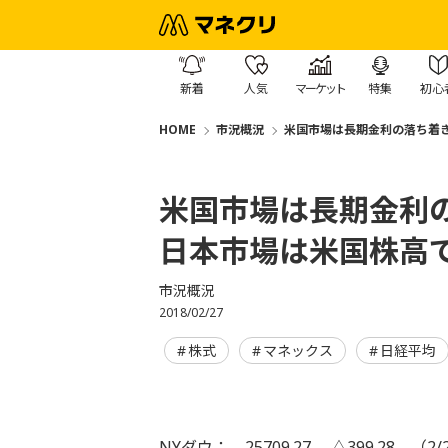
新着
人気
マーケット
特集
初心
HOME
市況概況
米国市場は長期金利の落ち着
米国市場は長期金利
日本市場は米国株高
市況概況
2018/02/27
株式
マネックス
日経平均
NYダウ： 25709.27 △399.28 （2/