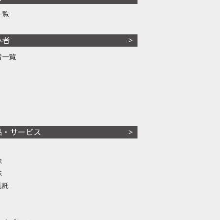
一覧
心者
者一覧
品・サービス
株
株
信託