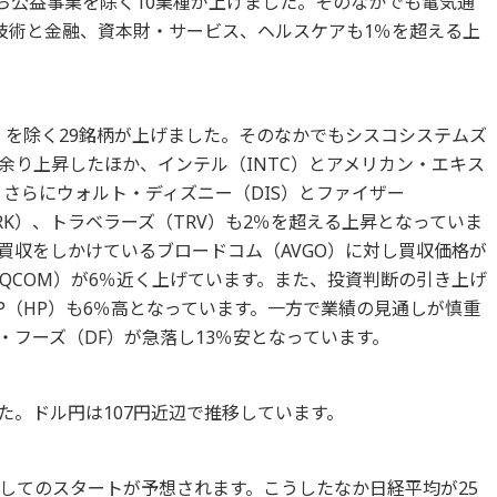
のうち公益事業を除く10業種が上げました。そのなかでも電気通
技術と金融、資本財・サービス、ヘルスケアも1％を超える上
）を除く29銘柄が上げました。そのなかでもシスコシステムズ
％余り上昇したほか、インテル（INTC）とアメリカン・エキス
。さらにウォルト・ディズニー（DIS）とファイザー
MRK）、トラベラーズ（TRV）も2％を超える上昇となっていま
買収をしかけているブロードコム（AVGO）に対し買収価格が
QCOM）が6％近く上げています。また、投資判断の引き上げ
P（HP）も6％高となっています。一方で業績の見通しが慎重
・フーズ（DF）が急落し13％安となっています。
した。ドル円は107円近辺で推移しています。
してのスタートが予想されます。こうしたなか日経平均が25