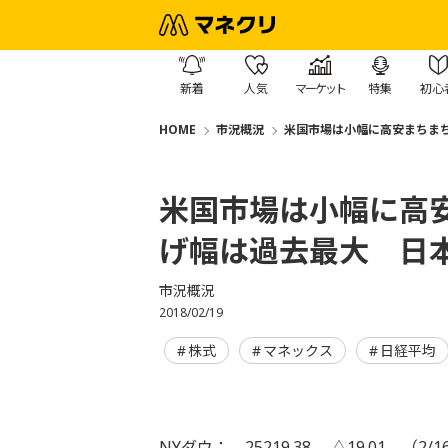
新着
人気
マーケット
特集
初心
HOME
市況概況
米国市場は小幅に高安まちま
米国市場は小幅に高
げ幅は過去最大 日
市況概況
2018/02/19
株式
マネックス
日経平均
NYダウ： 25219.38 △19.01 （2/1