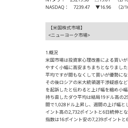
NASDAQ： 7239.47 ▼16.96 （2/
【米国株式市場】
<ニューヨーク市場>
1.概況
米国市場は投資家心理改善による買いが
やすく小幅に高安まちまちとなりました
平均ですが間もなくして買いが優勢にな
その後ロシアの米大統領選干渉疑惑など
を起訴したと伝わると上げ幅を縮め小幅
持ち直したダウ平均は結局19ドル高の2
間で1,028ドル上昇し、週間の上げ幅と
イント高の2,732ポイントと6日続伸
指数は16ポイント安の7,239ポイント