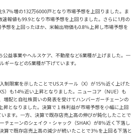
.7％増の132万6000戸となり市場予想を上回りました。ま
速報値も99.9となり市場予想を上回りました。さらに1月の
場予想を上回ったほか、米輸出物価も0.8％上昇し市場予想を
のうち公益事業やヘルスケア、不動産など6業種が上げました。一
ルギーなどの5業種が下げています。
入制限案を示したことでUSスチール（X）が15％近く上げた
KS）も14％近い上昇となりました。ニューコア（NUE）も
、増配と自社株買いの発表を受けてハンバーガーチェーンの
る上昇となりました。決算で１株利益が市場予想を小幅に上回
ています。一方、決算で既存店売上高の伸びが鈍化したことで
ーチェーンのシェイク・シャック（SHAK）が8％近く下落し
も決算で既存店売上高の減少が続いたことで3％を上回る下落と