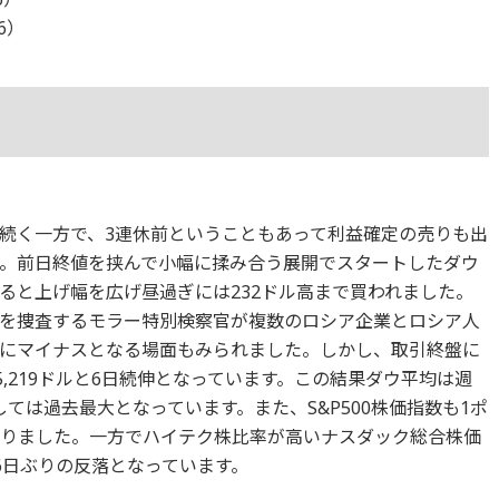
16）
続く一方で、3連休前ということもあって利益確定の売りも出
。前日終値を挟んで小幅に揉み合う展開でスタートしたダウ
ると上げ幅を広げ昼過ぎには232ドル高まで買われました。
を捜査するモラー特別検察官が複数のロシア企業とロシア人
にマイナスとなる場面もみられました。しかし、取引終盤に
5,219ドルと6日続伸となっています。この結果ダウ平均は週
しては過去最大となっています。また、S&P500株価指数も1ポ
となりました。一方でハイテク株比率が高いナスダック総合株価
と6日ぶりの反落となっています。