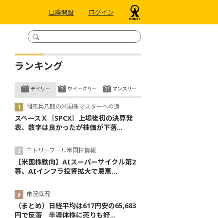
口座開設
ログイン
ランキング
デイリー
ウイークリー
マンスリー
岡元兵八郎の米国株マスターへの道
スペースＸ［SPCX］上場後初の決算発
表、数字は良かったが株価が下落...
モトリーフール米国株情報
【米国株動向】AIスーパーサイクル第2
幕、AIインフラ投資拡大で恩恵...
市況概況
（まとめ）日経平均は617円安の65,683
円で反落 半導体株に売りも好...