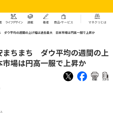
者
ライフデザイン
連載
著者
商
品・
サービス
マネクリとは
ち ダウ平均の週間の上げ幅は過去最大 日本市場は円高一服で上昇か
安まちまち ダウ平均の週間の上
本市場は円高一服で上昇か
印刷
ｱﾝｹｰﾄ
6）