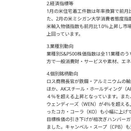
2.経済指標等
1月の米住宅着工件数は年率換算で前月比9
た、2月の米ミシガン大学消費者態度指数
米輸入物価指数も前月比1.0％上昇し市
上回っています。
3.業種別動向
業種別S&P500株価指数は全11業種
方で一般消費財・サービスや素材、エネ
4.個別銘柄動向
ロス商務長官が鉄鋼・アルミニウムの輸
ほか、AKスチール・ホールディング（A
４％を超える上昇となっています。また
ウェンディーズ（WEN）が4％を超え
ったコカ・コーラ（KO）も小幅に上げ
目標株価の引き下げが相次ぎハンバーガ
ました。キャンベル・スープ（CPB）