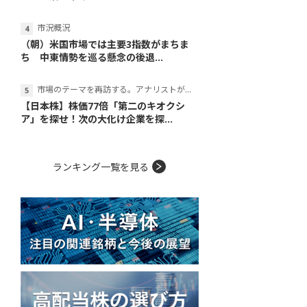
市況概況
（朝）米国市場では主要3指数がまちま
ち 中東情勢を巡る懸念の後退...
市場のテーマを再訪する。アナリストが読み解くテーマの本質
【日本株】株価77倍「第二のキオクシ
ア」を探せ！次の大化け企業を探...
ランキング一覧を見る