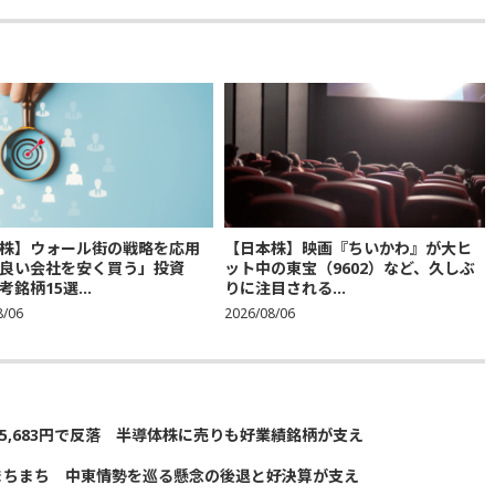
株】ウォール街の戦略を応用
【日本株】映画『ちいかわ』が大ヒ
良い会社を安く買う」投資
ット中の東宝（9602）など、久しぶ
銘柄15選...
りに注目される...
8/06
2026/08/06
5,683円で反落 半導体株に売りも好業績銘柄が支え
まちまち 中東情勢を巡る懸念の後退と好決算が支え