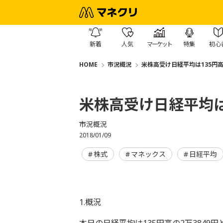
新着
人気
マーケット
特集
初心
HOME
市況概況
米株高受け日経平均は135円
米株高受け日経平均は
市況概況
2018/01/09
株式
マネックス
日経平均
1.概況