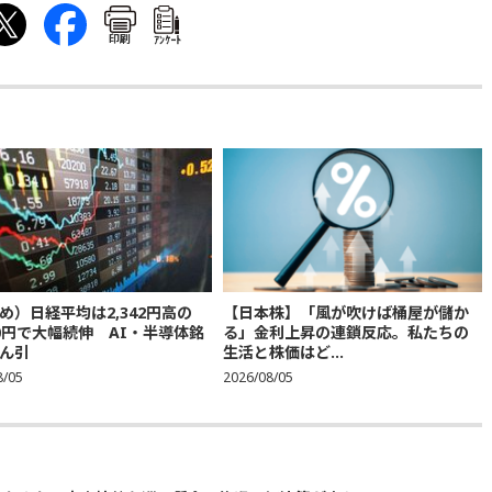
印刷
ｱﾝｹｰﾄ
め）日経平均は2,342円高の
【日本株】「風が吹けば桶屋が儲か
300円で大幅続伸 AI・半導体銘
る」金利上昇の連鎖反応。私たちの
ん引
生活と株価はど...
8/05
2026/08/05