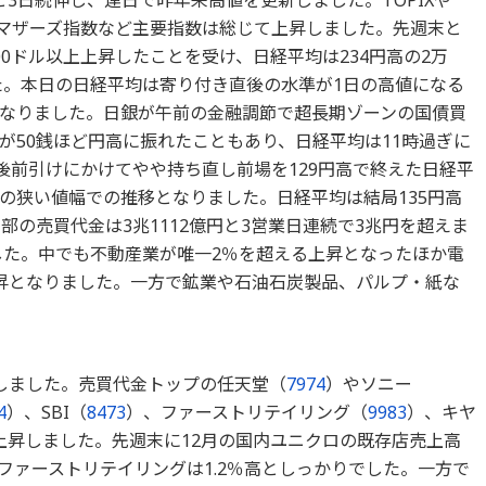
円と3日続伸し、連日で昨年来高値を更新しました。TOPIXや
場のマザーズ指数など主要指数は総じて上昇しました。先週末と
0ドル以上上昇したことを受け、日経平均は234円高の2万
した。本日の日経平均は寄り付き直後の水準が1日の高値になる
なりました。日銀が午前の金融調節で超長期ゾーンの国債買
が50銭ほど円高に振れたこともあり、日経平均は11時過ぎに
後前引けにかけてやや持ち直し前場を129円高で終えた日経平
の狭い値幅での推移となりました。日経平均は結局135円高
部の売買代金は3兆1112億円と3営業日連続で3兆円を超えま
ました。中でも不動産業が唯一2％を超える上昇となったほか電
昇となりました。一方で鉱業や石油石炭製品、パルプ・紙な
しました。売買代金トップの任天堂（
7974
）やソニー
4
）、SBI（
8473
）、ファーストリテイリング（
9983
）、キヤ
上昇しました。先週末に12月の国内ユニクロの既存店売上高
たファーストリテイリングは1.2％高としっかりでした。一方で