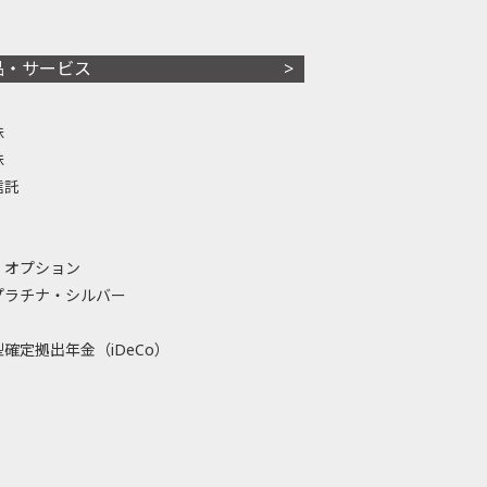
品・サービス
株
株
信託
・オプション
プラチナ・シルバー
確定拠出年金（iDeCo）