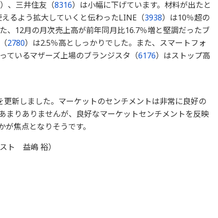
）、三井住友（
8316
）は小幅に下げています。材料が出たと
使えるよう拡大していくと伝わったLINE（
3938
）は10％超の
、12月の月次売上高が前年同月比16.7％増と堅調だったブ
（
2780
）は2.5％高としっかりでした。また、スマートフォ
っているマザーズ上場のブランジスタ（
6176
）はストップ高
を更新しました。マーケットのセンチメントは非常に良好の
あまりありませんが、良好なマーケットセンチメントを反映
るかが焦点となりそうです。
スト 益嶋 裕）