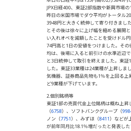
本日の日経平均は135円高の2万3849
JPX日経400、東証2部指数や新興市
昨日の米国市場でダウ平均がトータル20
3948円と大きく続伸して寄り付きま
とその後は徐々に上げ幅を縮める展開と
い入れオペを減額したことを受けドル円
74円高と1日の安値をつけました。その
均は、後場に入ると前引けの水準近辺で
と3日続伸して取引を終えました。東証1
した。東証33業種は24業種が上昇し
気機器、証券商品先物も1％を上回る上
ど9業種が下げています。
2.個別銘柄等
東証1部の売買代金上位銘柄は概ね上昇
（
6758
）、ソフトバンクグループ（
998
ノン（
7751
）、みずほ（
8411
）などが
が前年同月比18.1％増だったと発表し