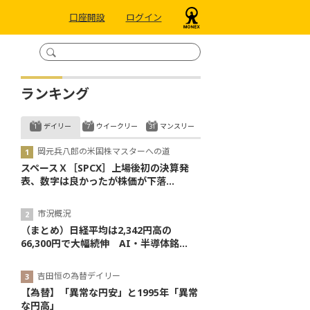
口座開設
ログイン
ランキング
デイリー
ウイークリー
マンスリー
岡元兵八郎の米国株マスターへの道
スペースＸ［SPCX］上場後初の決算発
表、数字は良かったが株価が下落...
市況概況
（まとめ）日経平均は2,342円高の
66,300円で大幅続伸 AI・半導体銘...
吉田恒の為替デイリー
【為替】「異常な円安」と1995年「異常
な円高」