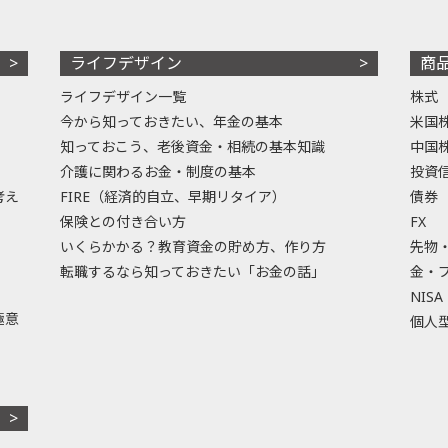
ライフデザイン
商
ライフデザイン一覧
株式
今から知っておきたい、年金の基本
米国
知っておこう、老後資金・相続の基本知識
中国
介護に関わるお金・制度の基本
投資
考え
FIRE（経済的自立、早期リタイア）
債券
保険との付き合い方
FX
いくらかかる？教育資金の貯め方、作り方
先物
転職するなら知っておきたい「お金の話」
金・
NISA
極意
個人型