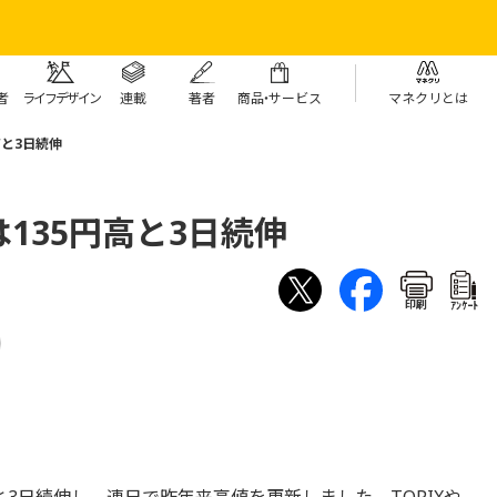
者
ライフデザイン
連載
著者
商
品・
サービス
マネクリとは
高と3日続伸
135円高と3日続伸
印刷
ｱﾝｹｰﾄ