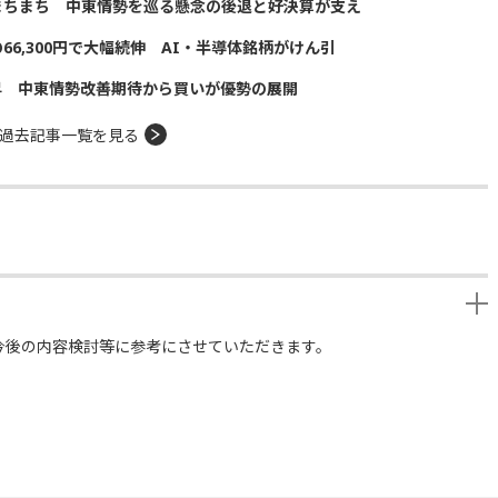
まちまち 中東情勢を巡る懸念の後退と好決算が支え
の66,300円で大幅続伸 AI・半導体銘柄がけん引
昇 中東情勢改善期待から買いが優勢の展開
過去記事一覧を見る
今後の内容検討等に参考にさせていただきます。