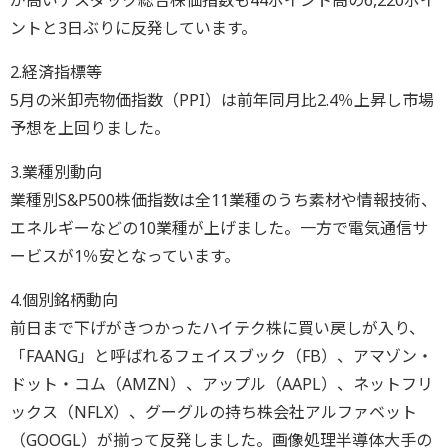
が高いナスダック総合株価指数も44ポイント高の6,220ポイ
ントと3日ぶりに反発しています。
2.経済指標等
5月の米卸売物価指数（PPI）は前年同月比2.4％上昇し市場
予想を上回りました。
3.業種別動向
業種別S&P500株価指数は全11業種のうち素材や情報技術、
エネルギーなどの10業種が上げました。一方で電気通信サ
ービスが1％安となっています。
4.個別銘柄動向
前日まで下げがきつかったハイテク株に買い戻しが入り、
「FAANG」と呼ばれるフェイスブック（FB）、アマゾン・
ドット・コム（AMZN）、アップル（AAPL）、ネットフリ
ックス（NFLX）、グーグルの持ち株会社アルファベット
（GOOGL）が揃って反発しました。画像処理半導体大手の