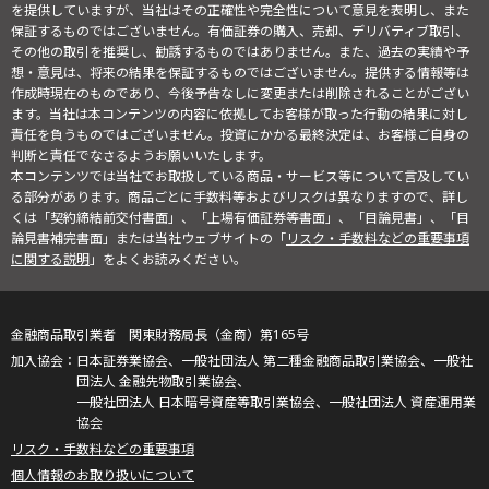
を提供していますが、当社はその正確性や完全性について意見を表明し、また
保証するものではございません。有価証券の購入、売却、デリバティブ取引、
その他の取引を推奨し、勧誘するものではありません。また、過去の実績や予
想・意見は、将来の結果を保証するものではございません。提供する情報等は
作成時現在のものであり、今後予告なしに変更または削除されることがござい
ます。当社は本コンテンツの内容に依拠してお客様が取った行動の結果に対し
責任を負うものではございません。投資にかかる最終決定は、お客様ご自身の
判断と責任でなさるようお願いいたします。
本コンテンツでは当社でお取扱している商品・サービス等について言及してい
る部分があります。商品ごとに手数料等およびリスクは異なりますので、詳し
くは「契約締結前交付書面」、「上場有価証券等書面」、「目論見書」、「目
論見書補完書面」または当社ウェブサイトの「
リスク・手数料などの重要事項
に関する説明
」をよくお読みください。
金融商品取引業者 関東財務局長（金商）第165号
日本証券業協会、一般社団法人 第二種金融商品取引業協会、一般社
団法人 金融先物取引業協会、
一般社団法人 日本暗号資産等取引業協会、一般社団法人 資産運用業
協会
リスク・手数料などの重要事項
個人情報のお取り扱いについて