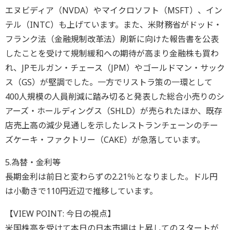
エヌビディア（NVDA）やマイクロソフト（MSFT）、イン
テル（INTC）も上げています。また、米財務省がドッド・
フランク法（金融規制改革法）刷新に向けた報告書を公表
したことを受けて規制緩和への期待が高まり金融株も買わ
れ、JPモルガン・チェース（JPM）やゴールドマン・サック
ス（GS）が堅調でした。一方でリストラ策の一環として
400人規模の人員削減に踏み切ると発表した総合小売りのシ
アーズ・ホールディングス（SHLD）が売られたほか、既存
店売上高の減少見通しを示したレストランチェーンのチー
ズケーキ・ファクトリー（CAKE）が急落しています。
5.為替・金利等
長期金利は前日と変わらずの2.21％となりました。ドル円
は小動きで110円近辺で推移しています。
【VIEW POINT: 今日の視点】
米国株高を受けて本日の日本市場は上昇してのスタートが