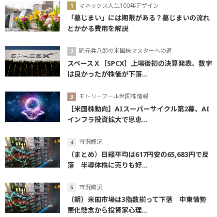
マネックス人生100年デザイン
「墓じまい」には期限がある？墓じまいの流れ
とかかる費用を解説
岡元兵八郎の米国株マスターへの道
スペースＸ［SPCX］上場後初の決算発表、数字
は良かったが株価が下落...
モトリーフール米国株情報
【米国株動向】AIスーパーサイクル第2幕、AI
インフラ投資拡大で恩恵...
市況概況
（まとめ）日経平均は617円安の65,683円で反
落 半導体株に売りも好...
市況概況
（朝）米国市場は3指数揃って下落 中東情勢
悪化懸念から投資家心理...