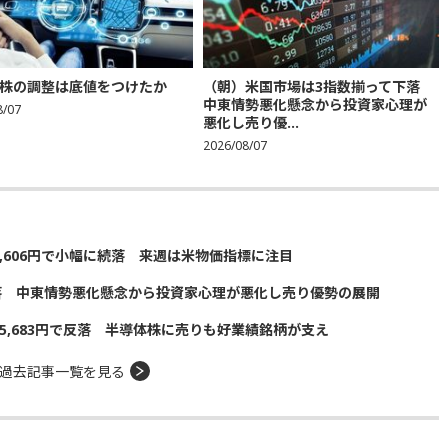
株の調整は底値をつけたか
（朝）米国市場は3指数揃って下落
中東情勢悪化懸念から投資家心理が
8/07
悪化し売り優...
2026/08/07
5,606円で小幅に続落 来週は米物価指標に注目
落 中東情勢悪化懸念から投資家心理が悪化し売り優勢の展開
5,683円で反落 半導体株に売りも好業績銘柄が支え
過去記事一覧を見る