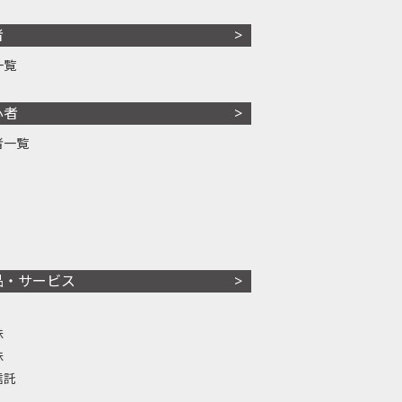
者
一覧
心者
者一覧
品・サービス
株
株
信託