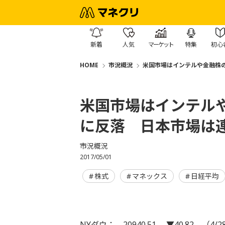
新着
人気
マーケット
特集
初心
HOME
市況概況
米国市場はインテルや金融株
米国市場はインテル
に反落 日本市場は
市況概況
2017/05/01
株式
マネックス
日経平均
NYダウ： 20940.51 ▼40.82 （4/2