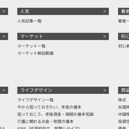
人気
著
人気記事一覧
著者
マーケット
初
マーケット一覧
初心
マーケット解説動画
ライフデザイン
商
ライフデザイン一覧
株式
今から知っておきたい、年金の基本
米国
知っておこう、老後資金・相続の基本知識
中国
介護に関わるお金・制度の基本
投資
考え
FIRE（経済的自立、早期リタイア）
債券