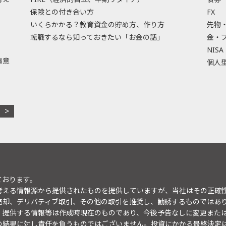
保険との付き合い方
FX
いくらかかる？教育資金の貯め方、作り方
先物
転職するなら知っておきたい「お金の話」
金・
NISA
極意
個人型
ております。
考える情報源から提供されたものを提供していますが、当社はその正確
売却、デリバティブ取引、その他の取引を推奨し、勧誘するものではあ
。提供する情報等は作成時現在のものであり、今後予告なしに変更また
の結果に対し責任を負うものではございません。投資にかかる最終決定