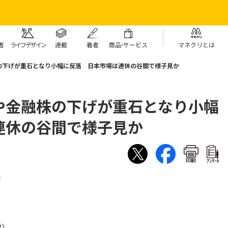
者
ライフデザイン
連載
著者
商
品・
サービス
マネクリとは
の下げが重石となり小幅に反落 日本市場は連休の谷間で様子見か
や金融株の下げが重石となり小幅
連休の谷間で様子見か
印刷
ｱﾝｹｰﾄ
8）