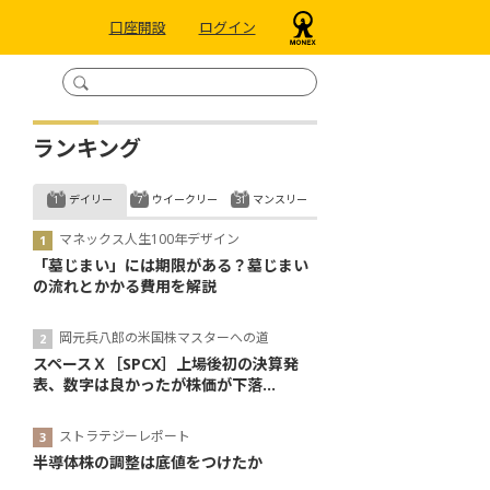
口座開設
ログイン
ランキング
デイリー
ウイークリー
マンスリー
マネックス人生100年デザイン
「墓じまい」には期限がある？墓じまい
の流れとかかる費用を解説
岡元兵八郎の米国株マスターへの道
スペースＸ［SPCX］上場後初の決算発
表、数字は良かったが株価が下落...
ストラテジーレポート
半導体株の調整は底値をつけたか