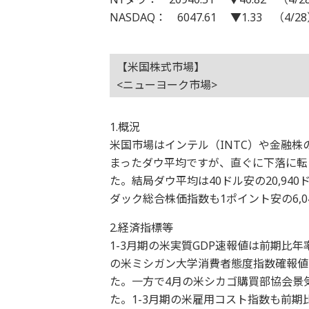
NASDAQ： 6047.61 ▼1.33 （4/2
【米国株式市場】
<ニューヨーク市場>
1.概況
米国市場はインテル（INTC）や金融
まったダウ平均ですが、直ぐに下落に転
た。結局ダウ平均は40ドル安の20,9
ダック総合株価指数も1ポイント安の6,
2.経済指標等
1-3月期の米実質GDP速報値は前期比
の米ミシガン大学消費者態度指数確報値も
た。一方で4月の米シカゴ購買部協会景気
た。1-3月期の米雇用コスト指数も前期