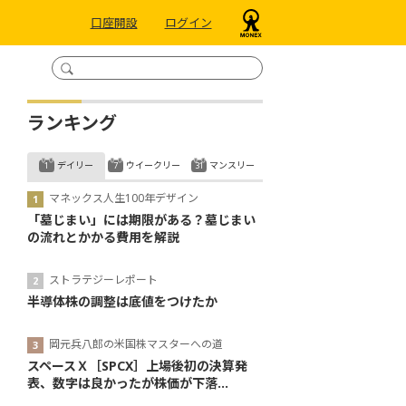
口座開設
ログイン
ランキング
デイリー
ウイークリー
マンスリー
マネックス人生100年デザイン
「墓じまい」には期限がある？墓じまい
の流れとかかる費用を解説
ストラテジーレポート
半導体株の調整は底値をつけたか
岡元兵八郎の米国株マスターへの道
スペースＸ［SPCX］上場後初の決算発
表、数字は良かったが株価が下落...