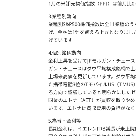
1月の米卸売物価指数（PPI）は前月比
3.業種別動向
業種別S&P500株価指数は全11業種
げ、金融は1％を超える上昇となりまし
げています
4.個別銘柄動向
金利上昇を受けてJPモルガン・チェース
ガン・チェースはダウ平均構成銘柄で上
上場来高値を更新しています。ダウ平均
た携帯電話3位のTモバイルUS（TMU
る方向で協議していると明らかにしたゼ
同業のエトナ（AET）が買収を取りや
います。エトナは買収費用の負担がなく
5.為替・金利等
長期金利は、イエレンFRB議長が米上