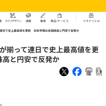
者
ライフデザイン
連載
著者
商
品・
サービス
マネクリとは
て連日で史上最高値を更新 日本市場は米国株高と円安で反発か
数が揃って連日で史上最高値を更
株高と円安で反発か
印刷
ｱﾝｹｰﾄ
4）