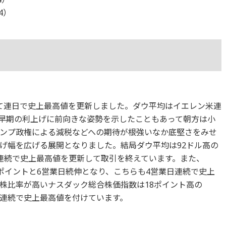
14）
て連日で史上最高値を更新しました。ダウ平均はイエレン米連
で早期の利上げに前向きな姿勢を示したこともあって朝方は小
ンプ政権による減税などへの期待が根強いなか底堅さをみせ
げ幅を広げる展開となりました。結局ダウ平均は92ドル高の
業日連続で史上最高値を更新して取引を終えています。また、
337ポイントと6営業日続伸となり、こちらも4営業日連続で史上
株比率が高いナスダック総合株価指数は18ポイント高の
業日連続で史上最高値を付けています。