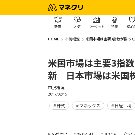
新着
人気
マーケット
特集
初心
HOME
市況概況
米国市場は主要3指数が揃っ
米国市場は主要3指
新 日本市場は米国
市況概況
2017/02/15
株式
マネックス
日経平均
NYダウ： 20504.41 △92.25 （2/1