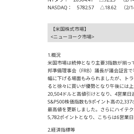
NASDAQ： 5782.57 △18.62 （2/
【米国株式市場】
<ニューヨーク市場>
1.概況
米国市場は続伸となり主要3指数が揃っ
邦準備理事会（FRB）議長が議会証言
幅に下げる場面もみられましたが、トラ
ると徐々に買いが優勢となり午後には上
20,504ドルと高値引けとなり、4営
S&P500株価指数も9ポイント高の2,
最高値を更新しました。さらにハイテク
5,782ポイントとなり、こちらは6営
2.経済指標等