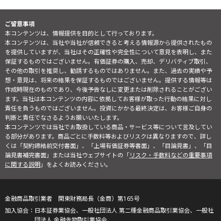
ご留意事項
本コンテンツは、情報提供を目的として行っております。
本コンテンツは、当社や当社が信頼できると考える情報源から提供されたもの
を提供していますが、当社はその正確性や完全性について意見を表明し、また
保証するものではございません。有価証券の購入、売却、デリバティブ取引、
その他の取引を推奨し、勧誘するものではありません。また、過去の実績や予
想・意見は、将来の結果を保証するものではございません。提供する情報等は
作成時現在のものであり、今後予告なしに変更または削除されることがござい
ます。当社は本コンテンツの内容に依拠してお客様が取った行動の結果に対し
責任を負うものではございません。投資にかかる最終決定は、お客様ご自身の
判断と責任でなさるようお願いいたします。
本コンテンツでは当社でお取扱している商品・サービス等について言及してい
る部分があります。商品ごとに手数料等およびリスクは異なりますので、詳し
くは「契約締結前交付書面」、「上場有価証券等書面」、「目論見書」、「目
論見書補完書面」または当社ウェブサイトの「
リスク・手数料などの重要事項
に関する説明
」をよくお読みください。
金融商品取引業者 関東財務局長（金商）第165号
日本証券業協会、一般社団法人 第二種金融商品取引業協会、一般社
団法人 金融先物取引業協会、