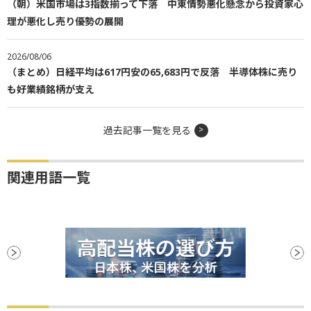
（朝）米国市場は3指数揃って下落 中東情勢悪化懸念から投資家心
理が悪化し売り優勢の展開
2026/08/06
（まとめ）日経平均は617円安の65,683円で反落 半導体株に売り
も好業績銘柄が支え
過去記事一覧を見る
関連用語一覧