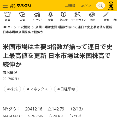
口座開設
ログイン
新着
人気
マーケット
特集
初心者
ライフデザイン
連載
著者
商
HOME
市況概況
米国市場は主要3指数が揃って連日で史上最高値を更新
日本市場は米国株高で続伸か
米国市場は主要3指数が揃って連日で史
上最高値を更新 日本市場は米国株高で
続伸か
市況概況
2017/02/14
株式
マネックス
日経平均
NYダウ： 20412.16 △142.79 （2/13）
NASDAQ： 5763.96 △29.83 （2/13）