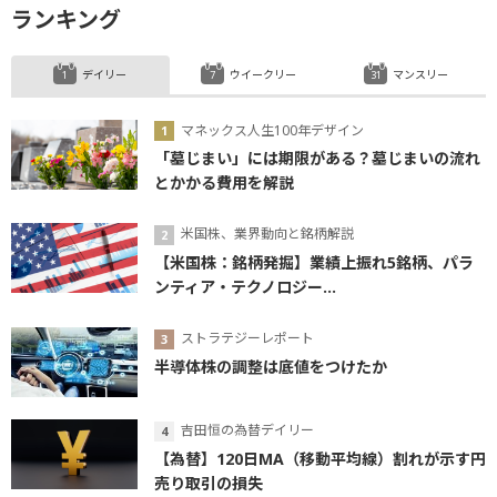
ランキング
デイリー
ウイークリー
マンスリー
マネックス人生100年デザイン
「墓じまい」には期限がある？墓じまいの流れ
とかかる費用を解説
米国株、業界動向と銘柄解説
【米国株：銘柄発掘】業績上振れ5銘柄、パラ
ンティア・テクノロジー...
ストラテジーレポート
半導体株の調整は底値をつけたか
吉田恒の為替デイリー
【為替】120日MA（移動平均線）割れが示す円
売り取引の損失