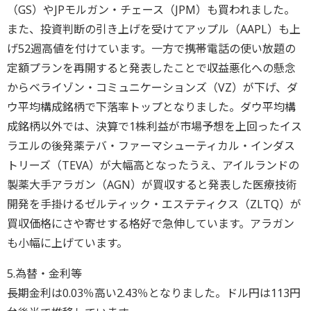
（GS）やJPモルガン・チェース（JPM）も買われました。
また、投資判断の引き上げを受けてアップル（AAPL）も上
げ52週高値を付けています。一方で携帯電話の使い放題の
定額プランを再開すると発表したことで収益悪化への懸念
からベライゾン・コミュニケーションズ（VZ）が下げ、ダ
ウ平均構成銘柄で下落率トップとなりました。ダウ平均構
成銘柄以外では、決算で1株利益が市場予想を上回ったイス
ラエルの後発薬テバ・ファーマシューティカル・インダス
トリーズ（TEVA）が大幅高となったうえ、アイルランドの
製薬大手アラガン（AGN）が買収すると発表した医療技術
開発を手掛けるゼルティック・エステティクス（ZLTQ）が
買収価格にさや寄せする格好で急伸しています。アラガン
も小幅に上げています。
5.為替・金利等
長期金利は0.03％高い2.43％となりました。ドル円は113円