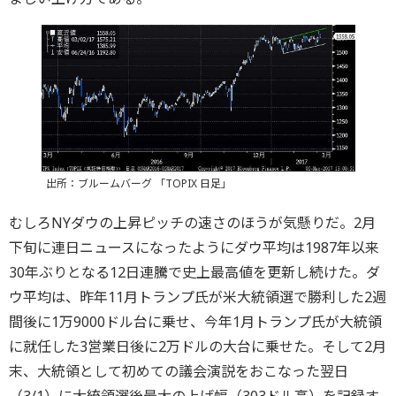
出所：ブルームバーグ 「TOPIX 日足」
むしろNYダウの上昇ピッチの速さのほうが気懸りだ。2月
下旬に連日ニュースになったようにダウ平均は1987年以来
30年ぶりとなる12日連騰で史上最高値を更新し続けた。ダ
ウ平均は、昨年11月トランプ氏が米大統領選で勝利した2週
間後に1万9000ドル台に乗せ、今年1月トランプ氏が大統領
に就任した3営業日後に2万ドルの大台に乗せた。そして2月
末、大統領として初めての議会演説をおこなった翌日
（3/1）に大統領選後最大の上げ幅（303ドル高）を記録す