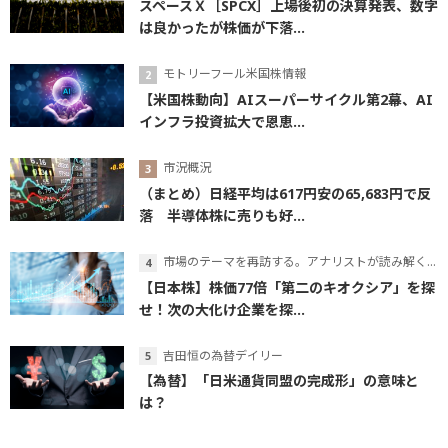
スペースＸ［SPCX］上場後初の決算発表、数字
は良かったが株価が下落...
モトリーフール米国株情報
【米国株動向】AIスーパーサイクル第2幕、AI
インフラ投資拡大で恩恵...
市況概況
（まとめ）日経平均は617円安の65,683円で反
落 半導体株に売りも好...
市場のテーマを再訪する。アナリストが読み解くテーマの本質
【日本株】株価77倍「第二のキオクシア」を探
せ！次の大化け企業を探...
吉田恒の為替デイリー
【為替】「日米通貨同盟の完成形」の意味と
は？