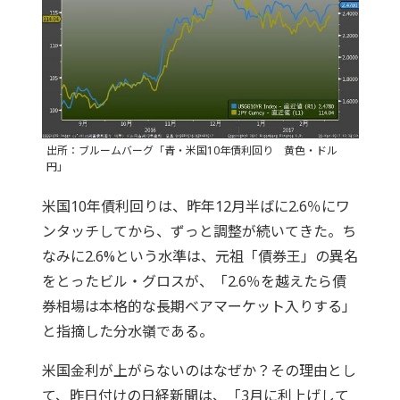
出所：ブルームバーグ「青・米国10年債利回り 黄色・ドル
円」
米国10年債利回りは、昨年12月半ばに2.6％にワ
ンタッチしてから、ずっと調整が続いてきた。ち
なみに2.6%という水準は、元祖「債券王」の異名
をとったビル・グロスが、「2.6％を越えたら債
券相場は本格的な長期ベアマーケット入りする」
と指摘した分水嶺である。
米国金利が上がらないのはなぜか？その理由とし
て、昨日付けの日経新聞は、「3月に利上げして