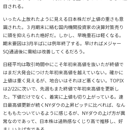
目される。
いったん上放れたように見える日本株だが上値の重さも意
識された。３月期末に絡む国内機関投資家の決算対策売り
に頭を抑えられた格好だ。しかし、早晩重石は軽くなる。
期末要因は3月半ばには例年終了する。早ければメジャー
SQ通過後に需給は改善してくるだろう。
日経平均は取引時間中にこそ年初来高値を抜いたが終値で
はまだ大発会につけた年初来高値を越えていない。確かに
上値は重く見えるが、地合いはそれほど悪くない。TOPIX
は2/22に次いで、先週もまた終値で年初来高値を更新し
た。下値だけでなく、着実に上値も切り上がっている。連
日最高値更新が続くNYダウの上昇ピッチに比べれば、なん
とももたついているように感じるが、NYダウの上げ方が異
常なのであって、日本株は過熱感なくじり高で推移し、好
ましい上げ方である。