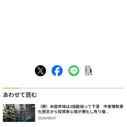
ｱﾝｹｰﾄ
あわせて読む
（朝）米国市場は3指数揃って下落 中東情勢悪
化懸念から投資家心理が悪化し売り優...
2026/08/07