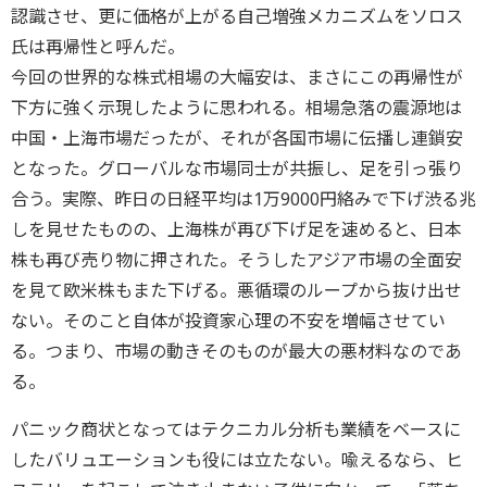
認識させ、更に価格が上がる自己増強メカニズムをソロス
氏は再帰性と呼んだ。
今回の世界的な株式相場の大幅安は、まさにこの再帰性が
下方に強く示現したように思われる。相場急落の震源地は
中国・上海市場だったが、それが各国市場に伝播し連鎖安
となった。グローバルな市場同士が共振し、足を引っ張り
合う。実際、昨日の日経平均は1万9000円絡みで下げ渋る兆
しを見せたものの、上海株が再び下げ足を速めると、日本
株も再び売り物に押された。そうしたアジア市場の全面安
を見て欧米株もまた下げる。悪循環のループから抜け出せ
ない。そのこと自体が投資家心理の不安を増幅させてい
る。つまり、市場の動きそのものが最大の悪材料なのであ
る。
パニック商状となってはテクニカル分析も業績をベースに
したバリュエーションも役には立たない。喩えるなら、ヒ