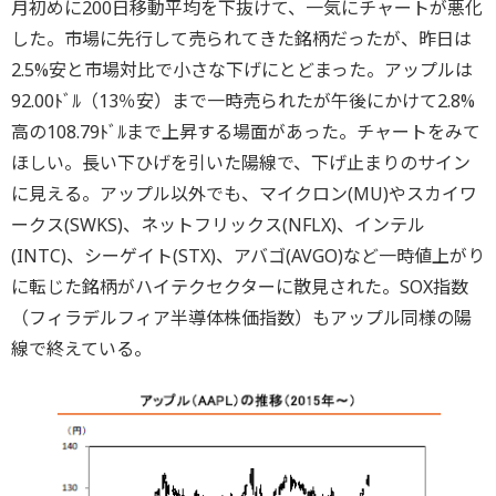
月初めに200日移動平均を下抜けて、一気にチャートが悪化
した。市場に先行して売られてきた銘柄だったが、昨日は
2.5%安と市場対比で小さな下げにとどまった。アップルは
92.00ﾄﾞﾙ（13％安）まで一時売られたが午後にかけて2.8%
高の108.79ﾄﾞﾙまで上昇する場面があった。チャートをみて
ほしい。長い下ひげを引いた陽線で、下げ止まりのサイン
に見える。アップル以外でも、マイクロン(MU)やスカイワ
ークス(SWKS)、ネットフリックス(NFLX)、インテル
(INTC)、シーゲイト(STX)、アバゴ(AVGO)など一時値上がり
に転じた銘柄がハイテクセクターに散見された。SOX指数
（フィラデルフィア半導体株価指数）もアップル同様の陽
線で終えている。