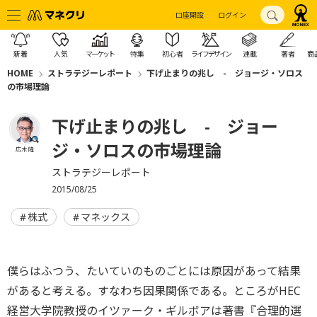
口座開設
ログイン
新着
人気
マーケット
特集
初心者
ライフデザイン
連載
著者
商
HOME
ストラテジーレポート
下げ止まりの兆し - ジョージ・ソロス
の市場理論
下げ止まりの兆し - ジョー
ジ・ソロスの市場理論
広木 隆
ストラテジーレポート
2015/08/25
株式
マネックス
僕らはふつう、たいていのものごとには原因があって結果
があると考える。すなわち因果関係である。ところがHEC
経営大学院教授のイツァーク・ギルボアは著書『合理的選