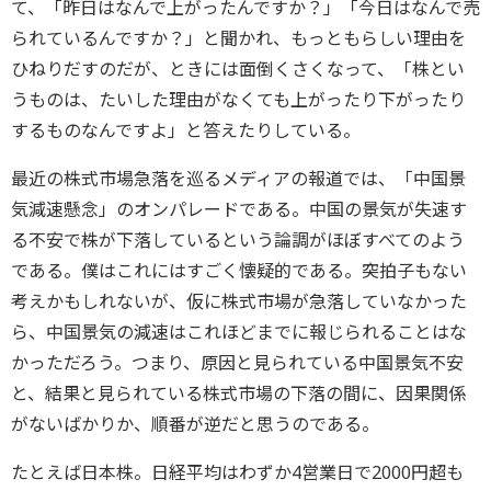
て、「昨日はなんで上がったんですか？」「今日はなんで売
られているんですか？」と聞かれ、もっともらしい理由を
ひねりだすのだが、ときには面倒くさくなって、「株とい
うものは、たいした理由がなくても上がったり下がったり
するものなんですよ」と答えたりしている。
最近の株式市場急落を巡るメディアの報道では、「中国景
気減速懸念」のオンパレードである。中国の景気が失速す
る不安で株が下落しているという論調がほぼすべてのよう
である。僕はこれにはすごく懐疑的である。突拍子もない
考えかもしれないが、仮に株式市場が急落していなかった
ら、中国景気の減速はこれほどまでに報じられることはな
かっただろう。つまり、原因と見られている中国景気不安
と、結果と見られている株式市場の下落の間に、因果関係
がないばかりか、順番が逆だと思うのである。
たとえば日本株。日経平均はわずか4営業日で2000円超も