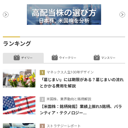
ランキング
デイリー
ウイークリー
マンスリー
マネックス人生100年デザイン
「墓じまい」には期限がある？墓じまいの流れ
とかかる費用を解説
米国株、業界動向と銘柄解説
【米国株：銘柄発掘】業績上振れ5銘柄、パラ
ンティア・テクノロジー...
ストラテジーレポート