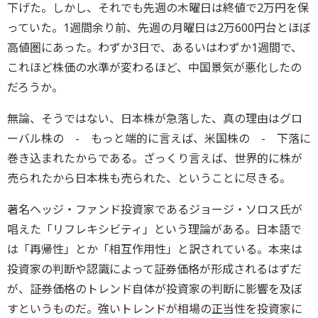
下げた。しかし、それでも先週の木曜日は終値で2万円を保
っていた。1週間余り前、先週の月曜日は2万600円台とほぼ
高値圏にあった。わずか3日で、あるいはわずか1週間で、
これほど株価の水準が変わるほど、中国景気が悪化したの
だろうか。
無論、そうではない、日本株が急落した、真の理由はグロ
ーバル株の - もっと端的に言えば、米国株の - 下落に
巻き込まれたからである。ざっくり言えば、世界的に株が
売られたから日本株も売られた、ということに尽きる。
著名ヘッジ・ファンド投資家であるジョージ・ソロス氏が
唱えた「リフレキシビティ」という理論がある。日本語で
は「再帰性」とか「相互作用性」と訳されている。本来は
投資家の判断や認識によって証券価格が形成されるはずだ
が、証券価格のトレンド自体が投資家の判断に影響を及ぼ
すというものだ。強いトレンドが相場の正当性を投資家に