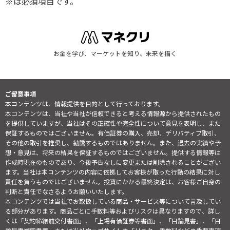
※は必須項目です。
お金を学び、マーケットを知り、未来を描く
ご留意事項
本コンテンツは、情報提供を目的として行っております。
本コンテンツは、当社や当社が信頼できると考える情報源から提供されたもの
を提供していますが、当社はその正確性や完全性について意見を表明し、また
保証するものではございません。有価証券の購入、売却、デリバティブ取引、
その他の取引を推奨し、勧誘するものではありません。また、過去の実績や予
想・意見は、将来の結果を保証するものではございません。提供する情報等は
作成時現在のものであり、今後予告なしに変更または削除されることがござい
ます。当社は本コンテンツの内容に依拠してお客様が取った行動の結果に対し
責任を負うものではございません。投資にかかる最終決定は、お客様ご自身の
判断と責任でなさるようお願いいたします。
本コンテンツでは当社でお取扱している商品・サービス等について言及してい
る部分があります。商品ごとに手数料等およびリスクは異なりますので、詳し
くは「契約締結前交付書面」、「上場有価証券等書面」、「目論見書」、「目