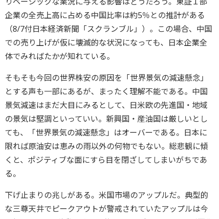
りベーシックな業況に与える影響はどうだろう。東証１部
企業の全売上高に占める中国比率は約5％との推計がある
（8/7付日本経済新聞「スクランブル」）。この場合、中国
での売り上げが仮に壊滅的な状況になっても、日本企業全
体でみればたかが知れている。
そもそも今回の世界株安の原因を「世界景気の減速懸念」
とする声も一部にあるが、まったく理解不能である。中国
景気減速はまだ大目にみるとして、日米欧の先進国・地域
の景気は堅調といっていい。新興国・産油国は厳しいとし
ても、「世界景気の減速懸念」はオーバーである。日本に
限れば原油安は恵みの雨以外の何物でもない。総悲観に傾
くと、ポジティブな面にすら目を閉ざしてしまいがちであ
る。
下げ止まりの兆しがある。米国市場のアップルだ。典型的
な三尊天井でピークアウトが警戒されていたアップルは今