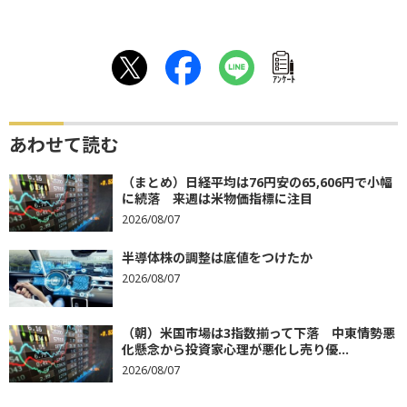
ｱﾝｹｰﾄ
あわせて読む
（まとめ）日経平均は76円安の65,606円で小幅
に続落 来週は米物価指標に注目
2026/08/07
半導体株の調整は底値をつけたか
2026/08/07
（朝）米国市場は3指数揃って下落 中東情勢悪
化懸念から投資家心理が悪化し売り優...
2026/08/07