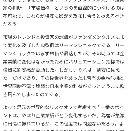
家の判断」「市場価格」というのを直線的につなげるのは
不可能で、これらが相互に影響を及ぼし合うと捉えるべき
だろう。
市場のトレンドと投資家の認識がファンダメンタルズにま
で変化を及ぼした典型例はリーマンショックである。リー
マンショックではまず株価が暴落したが、その時点では企
業業績に変化はなかったためにバリュエーション指標では
強烈に割安感が台頭した。しかし、それは「割安に見え
た」だけであり、その後世界を襲った未曽有の金融危機と
世界同時不況で脆弱な日本企業の利益があっというまに吹
き飛んでしまったのである。
よって足元の世界的なリスクオフで考慮すべき一番のポイ
ントは、やはり企業業績がどう変化するかだ。為替が急激
に円高に振れているが、この程度では問題ないだろう。よ