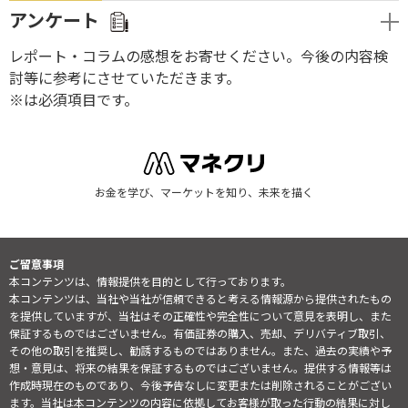
アンケート
レポート・コラムの感想をお寄せください。今後の内容検
討等に参考にさせていただきます。
※は必須項目です。
お金を学び、マーケットを知り、未来を描く
ご留意事項
本コンテンツは、情報提供を目的として行っております。
本コンテンツは、当社や当社が信頼できると考える情報源から提供されたもの
を提供していますが、当社はその正確性や完全性について意見を表明し、また
保証するものではございません。有価証券の購入、売却、デリバティブ取引、
その他の取引を推奨し、勧誘するものではありません。また、過去の実績や予
想・意見は、将来の結果を保証するものではございません。提供する情報等は
作成時現在のものであり、今後予告なしに変更または削除されることがござい
ます。当社は本コンテンツの内容に依拠してお客様が取った行動の結果に対し