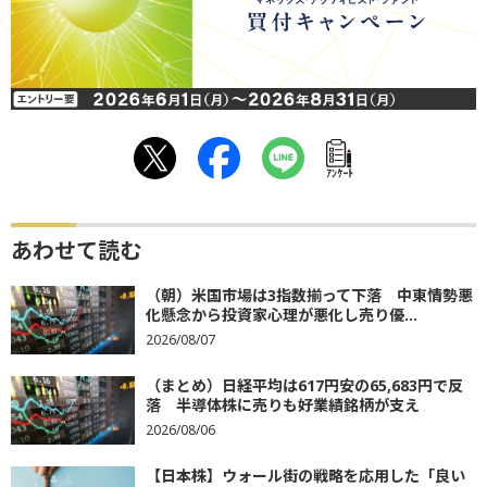
ｱﾝｹｰﾄ
あわせて読む
（朝）米国市場は3指数揃って下落 中東情勢悪
化懸念から投資家心理が悪化し売り優...
2026/08/07
（まとめ）日経平均は617円安の65,683円で反
落 半導体株に売りも好業績銘柄が支え
2026/08/06
【日本株】ウォール街の戦略を応用した「良い