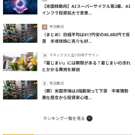
【米国株動向】AIスーパーサイクル第2幕、AI
インフラ投資拡大で恩恵...
市況概況
（まとめ）日経平均は617円安の65,683円で反
落 半導体株に売りも好...
マネックス人生100年デザイン
「墓じまい」には期限がある？墓じまいの流れ
とかかる費用を解説
市況概況
（朝）米国市場は3指数揃って下落 中東情勢
悪化懸念から投資家心理...
ランキング一覧を見る