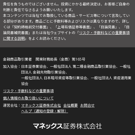
責任を負うものではございません。投資にかかる最終決定は、お客様ご自身の
判断と責任でなさるようお願いいたします。
本コンテンツでは当社でお取扱している商品・サービス等について言及してい
る部分があります。商品ごとに手数料等およびリスクは異なりますので、詳し
くは「契約締結前交付書面」、「上場有価証券等書面」、「目論見書」、「目
論見書補完書面」または当社ウェブサイトの「
リスク・手数料などの重要事項
に関する説明
」をよくお読みください。
金融商品取引業者 関東財務局長（金商）第165号
日本証券業協会、一般社団法人 第二種金融商品取引業協会、一般社
団法人 金融先物取引業協会、
一般社団法人 日本暗号資産等取引業協会、一般社団法人 資産運用業
協会
リスク・手数料などの重要事項
個人情報のお取り扱いについて
マネックス証券株式会社
会社概要
お問合せ
ヘルプ（通知の登録・解除）