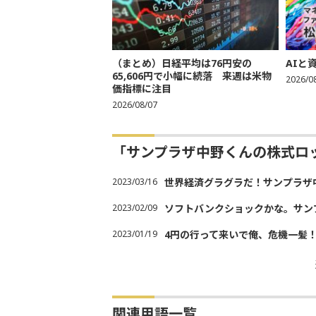
（まとめ）日経平均は76円安の
AIと
65,606円で小幅に続落 来週は米物
2026/0
価指標に注目
2026/08/07
「サンプラザ中野くんの株式ロ
2023/03/16
世界経済グラグラだ！サンプラザ
2023/02/09
ソフトバンクショックかな。サン
2023/01/19
4円の行って来いで俺、危機一髪
関連用語一覧