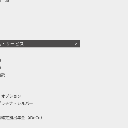
品・サービス
株
株
信託
・オプション
プラチナ・シルバー
確定拠出年金（iDeCo）