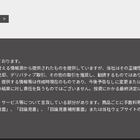
ております。
考える情報源から提供されたものを提供していますが、当社はその正確
売却、デリバティブ取引、その他の取引を推奨し、勧誘するものではあ
。提供する情報等は作成時現在のものであり、今後予告なしに変更また
の結果に対し責任を負うものではございません。投資にかかる最終決定
・サービス等について言及している部分があります。商品ごとに手数料
書面」、「目論見書」、「目論見書補完書面」または当社ウェブサイト