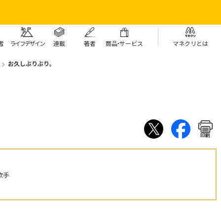
者
ライフデザイン
連載
著者
商
品・
サービス
マネクリとは
お久しぶりぶり。
印刷
歌手