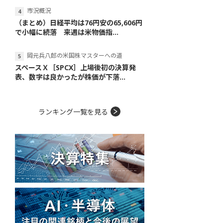
市況概況
（まとめ）日経平均は76円安の65,606円
で小幅に続落 来週は米物価指...
岡元兵八郎の米国株マスターへの道
スペースＸ［SPCX］上場後初の決算発
表、数字は良かったが株価が下落...
ランキング一覧を見る