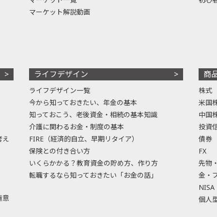
マーケット解説動画
ライフデザイン
商
ライフデザイン一覧
株式
今から知っておきたい、年金の基本
米国
知っておこう、老後資金・相続の基本知識
中国
介護に関わるお金・制度の基本
投資
考え
FIRE（経済的自立、早期リタイア）
債券
保険との付き合い方
FX
いくらかかる？教育資金の貯め方、作り方
先物
転職するなら知っておきたい「お金の話」
金・
NISA
極意
個人型