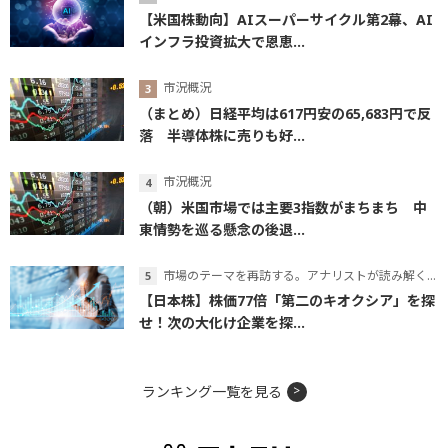
【米国株動向】AIスーパーサイクル第2幕、AI
インフラ投資拡大で恩恵...
市況概況
（まとめ）日経平均は617円安の65,683円で反
落 半導体株に売りも好...
市況概況
（朝）米国市場では主要3指数がまちまち 中
東情勢を巡る懸念の後退...
市場のテーマを再訪する。アナリストが読み解くテーマの本質
【日本株】株価77倍「第二のキオクシア」を探
せ！次の大化け企業を探...
ランキング一覧を見る