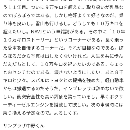
う１１年目。ついに９万キロを超えた。取り扱いが乱暴な
のでぼろぼろではある。しかし格好よくて好きなのだ。乗
り味も良いし。雪山も行けるし。どうしても１０万キロを
超えたいし。NAVIという車雑誌がある。その中に「１０年
１０万キロストーリー」というコーナーがある。長く乗っ
た愛車を自慢するコーナーだ。それが目標なのである。ぼ
ろぼろだから写真は出したくないけれど。人生を共に歩ん
だ友だちとして、１０万キロを祝いたいのである。ちょっ
とおセンチなのである。壊さないようにしたい。あと８千
キロと少々。スバルはトヨタとの提携を強めた。軽自動車
からは撤退するのだそうだ。インプレッサは辞めないで欲
しい。衝突安全性も高い評価を誇っているし。早くボクサ
ーディーゼルエンジンを搭載して欲しい。次の車検時には
乗り換える予定なので。よろしくす。
サンプラザ中野くん