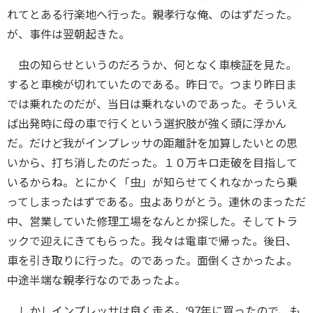
れてとある行楽地へ行った。親孝行な俺、のはずだった。
が、事件は翌朝起きた。
虫の知らせというのだろうか、何となく車検証を見た。
すると車検が切れていたのである。昨日で。つまり昨日ま
では乗れたのだが、当日は乗れないのであった。そういえ
ば出発時に母の車で行くという選択肢が強く頭に浮かん
だ。だけど我がインプレッサの距離計を加算したいとの思
いから、打ち消したのだった。１０万キロ走破を目指して
いるからね。とにかく「虫」が知らせてくれなかったら乗
ってしまったはずである。虫よありがとう。連休のまっただ
中、営業していた修理工場をなんとか探した。そしてトラ
ックで迎えにきてもらった。我々は電車で帰った。後日、
車を引き取りに行った。のであった。面倒くさかったよ。
中途半端な親孝行なのであったよ。
しかしインプレッサは良く走る。‘97年に買ったので、も