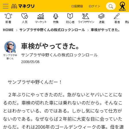
口座開設
ログイン
新着
人気
マーケット
特集
初心者
ライフデザイン
連載
著者
商
HOME
サンプラザ中野くんの株式ロックンロール
車検がやってきた。
車検がやってきた。
サンプラザ中野くんの株式ロックンロール
サンプラザ中
野くん
2008/05/08
サンプラザ中野くんだー！
２年ぶりにやってきたのだ。急がないとヤバいことにな
るのだ。車検の切れた車には乗れないのだから。そんなこ
とはわかっている、のではある。しかし気になって仕方が
ないのである。なぜならば２年前に大変な目に会っていた
からだ。それは2006年のゴールデンウィークの事。母を連