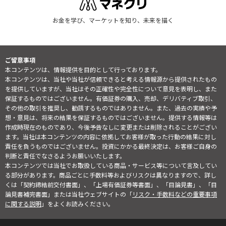
お金を学び、マーケットを知り、未来を描く
ご留意事項
本コンテンツは、情報提供を目的として行っております。
本コンテンツは、当社や当社が信頼できると考える情報源から提供されたもの
を提供していますが、当社はその正確性や完全性について意見を表明し、また
保証するものではございません。有価証券の購入、売却、デリバティブ取引、
その他の取引を推奨し、勧誘するものではありません。また、過去の実績や予
想・意見は、将来の結果を保証するものではございません。提供する情報等は
作成時現在のものであり、今後予告なしに変更または削除されることがござい
ます。当社は本コンテンツの内容に依拠してお客様が取った行動の結果に対し
責任を負うものではございません。投資にかかる最終決定は、お客様ご自身の
判断と責任でなさるようお願いいたします。
本コンテンツでは当社でお取扱している商品・サービス等について言及してい
る部分があります。商品ごとに手数料等およびリスクは異なりますので、詳し
くは「契約締結前交付書面」、「上場有価証券等書面」、「目論見書」、「目
論見書補完書面」または当社ウェブサイトの「
リスク・手数料などの重要事項
に関する説明
」をよくお読みください。