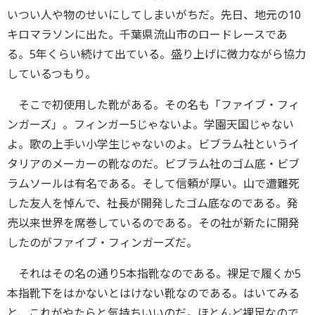
いつい人や物のせいにしてしまいがちだ。先日、地元の10
キロマラソンに出た。千葉県流山市のロードレースであ
る。5年くらい続けて出ている。盛り上げに微力ながら協力
しているつもり。
そこで初使用した靴がある。その名も「ファイブ・フィ
ンガーズ」。フィンガー5じゃないよ。学園天国じゃない
よ。歌の上手い小学生じゃないのよ。ビブラム社というイ
タリアのメーカーの靴なのだ。ビブラム社のゴム底・ビブ
ラムソールは有名である。そして信頼が厚い。山で遭難死
した友人を悼んで、社長が開発したゴム底なのである。発
売以来世界を席巻しているのである。その社が新たに開発
したのがファイブ・フィンガーズだ。
それはその名の通り5本指靴なのである。裸足で履くか5
本指靴下をはかないとはけない靴なのである。はいてみる
と、これがやたらと気持ちいいのだ。ほとんど裸足なので