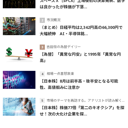
スペースＸ［SPCX］上場後初の決算発表、数字
は良かったが株価が下落...
市況概況
（まとめ）日経平均は2,342円高の66,300円で
大幅続伸 AI・半導体銘...
吉田恒の為替デイリー
【為替】「異常な円安」と1995年「異常な円
高」
相場一点喜怒哀楽
【日本株】8月は前半高・後半安となる可能
性、高値掴みに注意か
市場のテーマを再訪する。アナリストが読み解くテーマの本質
【日本株】株価77倍「第二のキオクシア」を探
せ！次の大化け企業を探...