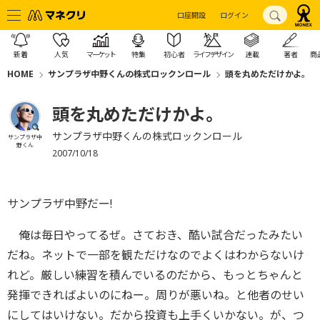
口座開設
ログイン
新着
人気
マーケット
特集
初心者
ライフデザイン
連載
著者
商
HOME
サンプラザ中野くんの株式ロックンロール
頭を丸めただけかよ。
頭を丸めただけかよ。
サンプラザ中野くんの株式ロックンロール
サンプラザ中
野くん
2007/10/18
サンプラザ中野だー!
俺は毎日やってるぜ。さておき、酷い試合だったみたい
だね。ネットで一部を観ただけなのでよくはわからないけ
れど。厳しい練習を積んでいるのだから、もっとちゃんと
発揮できればよいのにねー。周りが悪いね。と他者のせい
にしてはいけない。だから投資も上手くいかない。が、つ