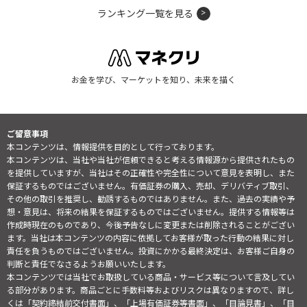
ランキング一覧を見る
お金を学び、マーケットを知り、未来を描く
ご留意事項
本コンテンツは、情報提供を目的として行っております。
本コンテンツは、当社や当社が信頼できると考える情報源から提供されたもの
を提供していますが、当社はその正確性や完全性について意見を表明し、また
保証するものではございません。有価証券の購入、売却、デリバティブ取引、
その他の取引を推奨し、勧誘するものではありません。また、過去の実績や予
想・意見は、将来の結果を保証するものではございません。提供する情報等は
作成時現在のものであり、今後予告なしに変更または削除されることがござい
ます。当社は本コンテンツの内容に依拠してお客様が取った行動の結果に対し
責任を負うものではございません。投資にかかる最終決定は、お客様ご自身の
判断と責任でなさるようお願いいたします。
本コンテンツでは当社でお取扱している商品・サービス等について言及してい
る部分があります。商品ごとに手数料等およびリスクは異なりますので、詳し
くは「契約締結前交付書面」、「上場有価証券等書面」、「目論見書」、「目