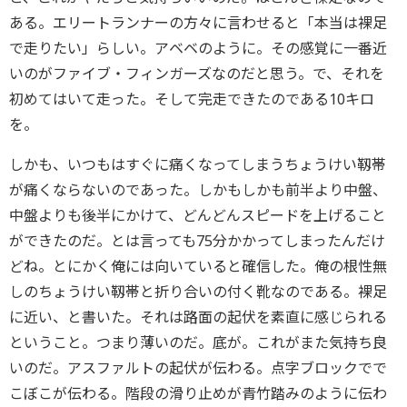
ある。エリートランナーの方々に言わせると「本当は裸足
で走りたい」らしい。アベベのように。その感覚に一番近
いのがファイブ・フィンガーズなのだと思う。で、それを
初めてはいて走った。そして完走できたのである10キロ
を。
しかも、いつもはすぐに痛くなってしまうちょうけい靱帯
が痛くならないのであった。しかもしかも前半より中盤、
中盤よりも後半にかけて、どんどんスピードを上げること
ができたのだ。とは言っても75分かかってしまったんだけ
どね。とにかく俺には向いていると確信した。俺の根性無
しのちょうけい靱帯と折り合いの付く靴なのである。裸足
に近い、と書いた。それは路面の起伏を素直に感じられる
ということ。つまり薄いのだ。底が。これがまた気持ち良
いのだ。アスファルトの起伏が伝わる。点字ブロックでで
こぼこが伝わる。階段の滑り止めが青竹踏みのように伝わ