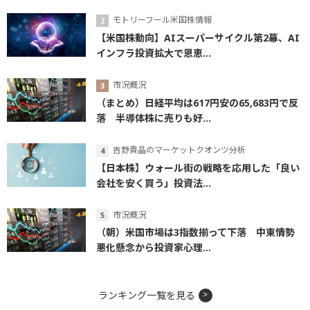
モトリーフール米国株情報
【米国株動向】AIスーパーサイクル第2幕、AI
インフラ投資拡大で恩恵...
市況概況
（まとめ）日経平均は617円安の65,683円で反
落 半導体株に売りも好...
吉野貴晶のマーケットクオンツ分析
【日本株】ウォール街の戦略を応用した「良い
会社を安く買う」投資法...
市況概況
（朝）米国市場は3指数揃って下落 中東情勢
悪化懸念から投資家心理...
ランキング一覧を見る