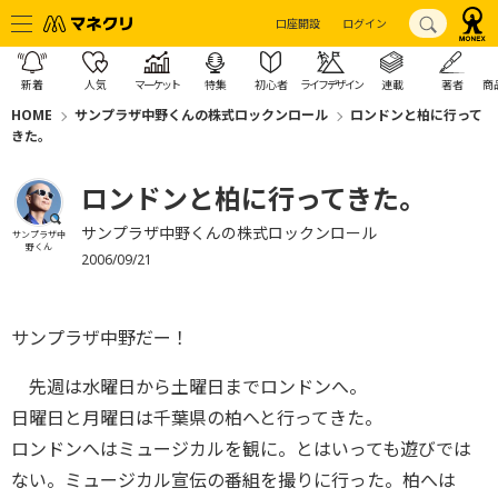
口座開設
ログイン
新着
人気
マーケット
特集
初心者
ライフデザイン
連載
著者
商
HOME
サンプラザ中野くんの株式ロックンロール
ロンドンと柏に行って
きた。
ロンドンと柏に行ってきた。
サンプラザ中野くんの株式ロックンロール
サンプラザ中
野くん
2006/09/21
サンプラザ中野だー！
先週は水曜日から土曜日までロンドンへ。
日曜日と月曜日は千葉県の柏へと行ってきた。
ロンドンへはミュージカルを観に。とはいっても遊びでは
ない。ミュージカル宣伝の番組を撮りに行った。柏へは