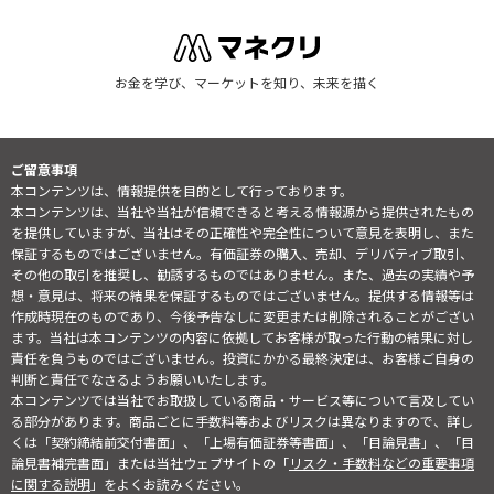
お金を学び、マーケットを知り、未来を描く
ご留意事項
本コンテンツは、情報提供を目的として行っております。
本コンテンツは、当社や当社が信頼できると考える情報源から提供されたもの
を提供していますが、当社はその正確性や完全性について意見を表明し、また
保証するものではございません。有価証券の購入、売却、デリバティブ取引、
その他の取引を推奨し、勧誘するものではありません。また、過去の実績や予
想・意見は、将来の結果を保証するものではございません。提供する情報等は
作成時現在のものであり、今後予告なしに変更または削除されることがござい
ます。当社は本コンテンツの内容に依拠してお客様が取った行動の結果に対し
責任を負うものではございません。投資にかかる最終決定は、お客様ご自身の
判断と責任でなさるようお願いいたします。
本コンテンツでは当社でお取扱している商品・サービス等について言及してい
る部分があります。商品ごとに手数料等およびリスクは異なりますので、詳し
くは「契約締結前交付書面」、「上場有価証券等書面」、「目論見書」、「目
論見書補完書面」または当社ウェブサイトの「
リスク・手数料などの重要事項
に関する説明
」をよくお読みください。