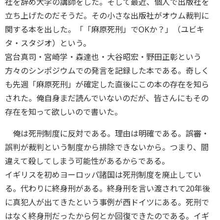
社を辞め大学の講師をした。そして最近、個人で出版社を
立ち上げたのだそうだ。その小さな出版社がオウム裁判に
関する本を出した。「「麻原死刑」でOKか？」（ユビキ
タ・スタジオ）という。
宮台真司・宮崎学・森達也・大谷昭宏・野田正彰という
方々のシンポジウムでの発言を記録した本である。奇しく
も先週「麻原死刑」が確定した直後にこの本の存在を知ら
された。俺自身まだ読んでいないのだが、皆さんにもその
存在を知って欲しいので書いた。
俺は死刑制度に反対である。理由は明確である。誤審・
誤判が裁判という制度から排除できないから。つまり、間
違えて殺してしまう可能性があるからである。
イギリスを初めヨーロッパ諸国は死刑制度を廃止してい
る。代わりに終身刑がある。終身刑を言い渡されて20年後
に真犯人が出てきたという事例が西ドイツにある。死刑で
はなく終身刑だったから何とか回復できたのである。イギ