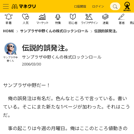
口座開設
ログイン
新着
人気
マーケット
特集
初心者
ライフデザイン
連載
著者
商
HOME
サンプラザ中野くんの株式ロックンロール
伝説的誤発注。
伝説的誤発注。
サンプラザ中野くんの株式ロックンロール
サンプラザ中
野くん
2006/03/30
サンプラザ中野だー！
俺の誤発注は有名だ。色んなところで言っている。書い
ている。そこにまた新たな1ページが加わった。それはこう
だ。
事の起こりは今週の月曜日。俺はここのところ値動きの