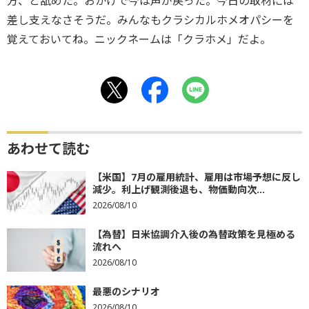
方、と舐めた。おかげで今は声が戻った。今日の取材には
差し支えなさそうだ。みんなもクラシカルホメオパシーを
覚えておいてね。ニックネームは「クラホメ」だよ。
あわせて読む
【米国】7月の雇用統計、雇用は市場予想に反し
減少。利上げ観測後退も、物価動向次...
2026/08/10
【為替】日米協調介入後の為替政策を見極める
流れへ
2026/08/10
最悪のシナリオ
2026/08/10