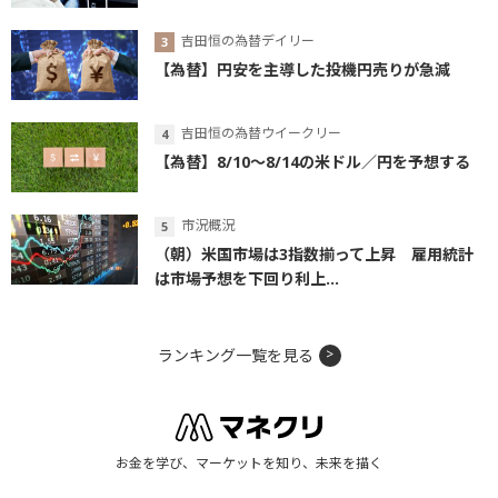
吉田恒の為替デイリー
【為替】円安を主導した投機円売りが急減
吉田恒の為替ウイークリー
【為替】8/10～8/14の米ドル／円を予想する
市況概況
（朝）米国市場は3指数揃って上昇 雇用統計
は市場予想を下回り利上...
ランキング一覧を見る
お金を学び、マーケットを知り、未来を描く