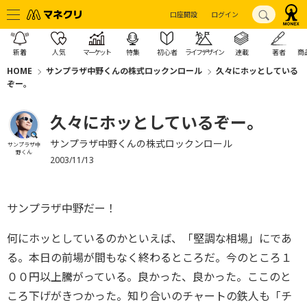
口座開設
ログイン
新着
人気
マーケット
特集
初心者
ライフデザイン
連載
著者
商
HOME
サンプラザ中野くんの株式ロックンロール
久々にホッとしている
ぞー。
久々にホッとしているぞー。
サンプラザ中野くんの株式ロックンロール
サンプラザ中
野くん
2003/11/13
サンプラザ中野だー！
何にホッとしているのかといえば、「堅調な相場」にであ
る。本日の前場が間もなく終わるところだ。今のところ１
００円以上騰がっている。良かった、良かった。ここのと
ころ下げがきつかった。知り合いのチャートの鉄人も「チ