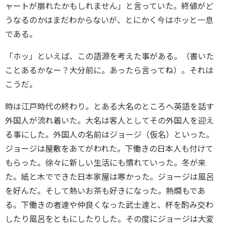
ャートが崩れたかもしれません」と言っていた。終値がど
うなるのかはまだわからないが、とにかく今はホッと一息
である。
「ホッ」といえば、この語源を考えた事がある。（書いた
ことあるかなー？大分前に。あったら言ってね）。それは
こうだ。
時は江戸時代の終わり。とある大名のところへ英語を話す
外国人が流れ着いた。大名は客人としてその外国人を迎え
る事にした。外国人の名前はジョージ（仮名）といった。
ジョージは屋敷をあてがわれた。下働きの日本人も付けて
もらった。徐々に新しい生活にも慣れていった。冬が来
た。紙と木でできた日本家屋は寒かった。ジョージは風呂
を好んだ。そして熱いお茶も好きになった。熱燗もであ
る。下働きの者達や仲良くなった武士達と、杯を酌み交わ
したり風呂をともにしたりした。その度にジョージは大変