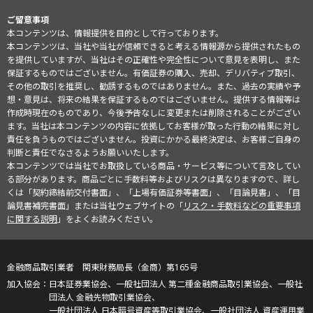
ご留意事項
本コンテンツは、情報提供を目的として行っております。
本コンテンツは、当社や当社が信頼できると考える情報源から提供されたもの
を提供していますが、当社はその正確性や完全性について意見を表明し、また
保証するものではございません。有価証券の購入、売却、デリバティブ取引、
その他の取引を推奨し、勧誘するものではありません。また、過去の実績や予
想・意見は、将来の結果を保証するものではございません。提供する情報等は
作成時現在のものであり、今後予告なしに変更または削除されることがござい
ます。当社は本コンテンツの内容に依拠してお客様が取った行動の結果に対し
責任を負うものではございません。投資にかかる最終決定は、お客様ご自身の
判断と責任でなさるようお願いいたします。
本コンテンツでは当社でお取扱している商品・サービス等について言及してい
る部分があります。商品ごとに手数料等およびリスクは異なりますので、詳し
くは「契約締結前交付書面」、「上場有価証券等書面」、「目論見書」、「目
論見書補完書面」または当社ウェブサイトの「
リスク・手数料などの重要事項
に関する説明
」をよくお読みください。
金融商品取引業者 関東財務局長（金商）第165号
日本証券業協会、一般社団法人 第二種金融商品取引業協会、一般社
団法人 金融先物取引業協会、
一般社団法人 日本暗号資産等取引業協会、一般社団法人 資産運用業