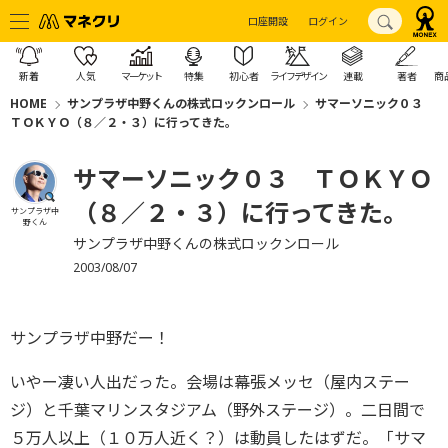
口座開設
ログイン
新着
人気
マーケット
特集
初心者
ライフデザイン
連載
著者
商
HOME
サンプラザ中野くんの株式ロックンロール
サマーソニック０３
ＴＯＫＹＯ（８／２・３）に行ってきた。
サマーソニック０３ ＴＯＫＹＯ
（８／２・３）に行ってきた。
サンプラザ中
野くん
サンプラザ中野くんの株式ロックンロール
2003/08/07
サンプラザ中野だー！
いやー凄い人出だった。会場は幕張メッセ（屋内ステー
ジ）と千葉マリンスタジアム（野外ステージ）。二日間で
５万人以上（１０万人近く？）は動員したはずだ。「サマ