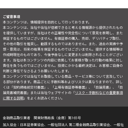
ご留意事項
本コンテンツは、情報提供を目的として行っております。
本コンテンツは、当社や当社が信頼できると考える情報源から提供されたもの
を提供していますが、当社はその正確性や完全性について意見を表明し、また
保証するものではございません。有価証券の購入、売却、デリバティブ取引、
その他の取引を推奨し、勧誘するものではありません。また、過去の実績や予
想・意見は、将来の結果を保証するものではございません。提供する情報等は
作成時現在のものであり、今後予告なしに変更または削除されることがござい
ます。当社は本コンテンツの内容に依拠してお客様が取った行動の結果に対し
責任を負うものではございません。投資にかかる最終決定は、お客様ご自身の
判断と責任でなさるようお願いいたします。
本コンテンツでは当社でお取扱している商品・サービス等について言及してい
る部分があります。商品ごとに手数料等およびリスクは異なりますので、詳し
くは「契約締結前交付書面」、「上場有価証券等書面」、「目論見書」、「目
論見書補完書面」または当社ウェブサイトの「
リスク・手数料などの重要事項
に関する説明
」をよくお読みください。
金融商品取引業者 関東財務局長（金商）第165号
日本証券業協会、一般社団法人 第二種金融商品取引業協会、一般社