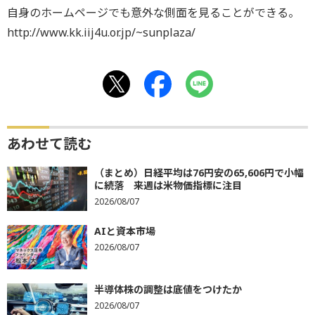
自身のホームページでも意外な側面を見ることができる。
http://www.kk.iij4u.or.jp/~sunplaza/
あわせて読む
（まとめ）日経平均は76円安の65,606円で小幅
に続落 来週は米物価指標に注目
2026/08/07
AIと資本市場
2026/08/07
半導体株の調整は底値をつけたか
2026/08/07