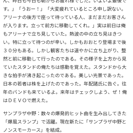
ん、昨日も今日も朝からお疲れ様でした。いよいよ最後で
す。」「うおー！」「大変疲れているところ申し訳ない。
アリーナの後方で座って待っている人、まだまだお客さん
が入ります。立って前方に移動してくれ。」実は前日は俺
もアリーナで立ち見していた。熱波の中の立ち見はきつ
い。特に立って待つのが辛い。しかもおおとり登場まで後
３０分もある。しかし観客たちは速やかに立ち上がり、整
然と前に移動して行ったのである。その様子を上方から見
ていたスタンドの俺たちは感動を覚えた。スタンドから大
きな拍手が沸き起こったのである。美しい光景であった。
日本の若者は株を上げたのであった。年配諸氏に告ぐ。往
年のバンドも来ているよ。来年はチェックしよう、ぜ！俺
はＤＥＶＯで燃えた。
サンプラザ中野：数々の爆発的ヒット曲を生み出してきた
「爆風スランプ」で活躍。現在新たに「サンプラザ中野と
ノンスモーカース」を結成。