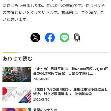
に春はもう来ましたね。春は変化の季節です。春は日々そ
の表情と匂いを変えていきます。意識的に、春を満喫した
いと思います。
ｱﾝｹｰﾄ
あわせて読む
（まとめ）日経平均は一時67,000円超も1,363円
高の66,970円で反発 日銀の早期利上...
2026/08/10
【米国】7月の雇用統計、雇用は市場予想に反し
減少。利上げ観測後退も、物価動向次...
2026/08/10
最悪のシナリオ