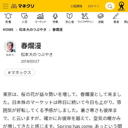
口座開設
ログイン
新着
人気
マーケット
特集
初心者
ライフデザイン
連載
著者
商
HOME
松本大のつぶやき
春爛漫
春爛漫
松本大のつぶやき
松本 大
2018/03/27
マネックス
東京は、桜の花が益々勢いを増して、春爛漫として来まし
た。日本株のマーケットは昨日に続いて今日も上がり、雰
囲気が好転してくる予感がしました。暑さ寒さも彼岸ま
で、と云いますが、確かにお彼岸を越えて、空気の暖かみ
が増してきたと感じます。Spring has come. あっという間