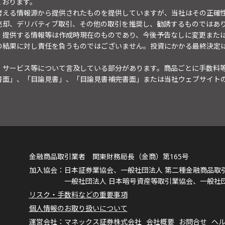
ております。
考える情報源から提供されたものを提供していますが、当社はその正確
売却、デリバティブ取引、その他の取引を推奨し、勧誘するものではあ
。提供する情報等は作成時現在のものであり、今後予告なしに変更また
の結果に対し責任を負うものではございません。投資にかかる最終決定
・サービス等について言及している部分があります。商品ごとに手数料
書面」、「目論見書」、「目論見書補完書面」または当社ウェブサイト
金融商品取引業者 関東財務局長（金商）第165号
日本証券業協会、一般社団法人 第二種金融商品取
一般社団法人 日本暗号資産等取引業協会、一般社
リスク・手数料などの重要事項
個人情報のお取り扱いについて
マネックス証券株式会社
会社概要
お問合せ
ヘ