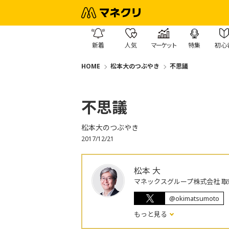
新着
人気
マーケット
特集
初心
HOME
松本大のつぶやき
不思議
不思議
松本大のつぶやき
2017/12/21
松本 大
マネックスグループ株式会社 取
@okimatsumoto
もっと見る