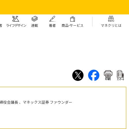
者
ライフデザイン
連載
著者
商
品・
サービス
マネクリとは
印刷
ｱﾝｹｰﾄ
締役会議長 、マネックス証券 ファウンダー