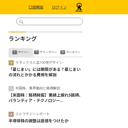
口座開設
ログイン
ランキング
デイリー
ウイークリー
マンスリー
マネックス人生100年デザイン
「墓じまい」には期限がある？墓じまい
の流れとかかる費用を解説
米国株、業界動向と銘柄解説
【米国株：銘柄発掘】業績上振れ5銘柄、
パランティア・テクノロジー...
ストラテジーレポート
半導体株の調整は底値をつけたか