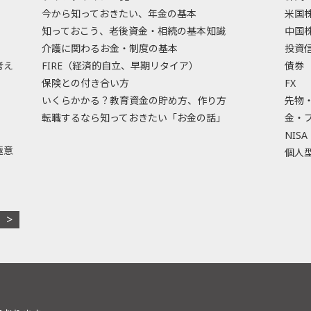
今から知っておきたい、年金の基本
米国
知っておこう、老後資金・相続の基本知識
中国
介護に関わるお金・制度の基本
投資
考え
FIRE（経済的自立、早期リタイア）
債券
保険との付き合い方
FX
いくらかかる？教育資金の貯め方、作り方
先物
転職するなら知っておきたい「お金の話」
金・
NISA
極意
個人型