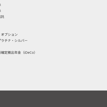
株
株
信託
・オプション
プラチナ・シルバー
確定拠出年金（iDeCo）