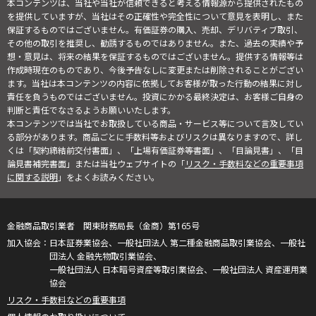
本コンテンツは、当社や当社が信頼できると考える情報源から提供されたもの
を提供していますが、当社はその正確性や完全性について意見を表明し、また
保証するものではございません。有価証券の購入、売却、デリバティブ取引、
その他の取引を推奨し、勧誘するものではありません。また、過去の実績や予
想・意見は、将来の結果を保証するものではございません。提供する情報等は
作成時現在のものであり、今後予告なしに変更または削除されることがござい
ます。当社は本コンテンツの内容に依拠してお客様が取った行動の結果に対し
責任を負うものではございません。投資にかかる最終決定は、お客様ご自身の
判断と責任でなさるようお願いいたします。
本コンテンツでは当社でお取扱している商品・サービス等について言及してい
る部分があります。商品ごとに手数料等およびリスクは異なりますので、詳し
くは「契約締結前交付書面」、「上場有価証券等書面」、「目論見書」、「目
論見書補完書面」または当社ウェブサイトの「
リスク・手数料などの重要事項
に関する説明
」をよくお読みください。
金融商品取引業者 関東財務局長（金商）第165号
日本証券業協会、一般社団法人 第二種金融商品取引業協会、一般社
団法人 金融先物取引業協会、
一般社団法人 日本暗号資産等取引業協会、一般社団法人 資産運用業
協会
リスク・手数料などの重要事項