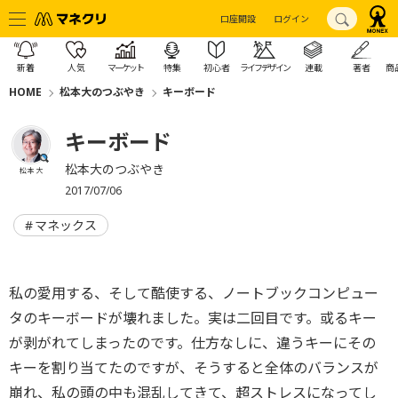
口座開設
ログイン
新着
人気
マーケット
特集
初心者
ライフデザイン
連載
著者
商
HOME
松本大のつぶやき
キーボード
キーボード
松本大のつぶやき
松本 大
2017/07/06
マネックス
私の愛用する、そして酷使する、ノートブックコンピュー
タのキーボードが壊れました。実は二回目です。或るキー
が剥がれてしまったのです。仕方なしに、違うキーにその
キーを割り当てたのですが、そうすると全体のバランスが
崩れ、私の頭の中も混乱してきて、超ストレスになってし