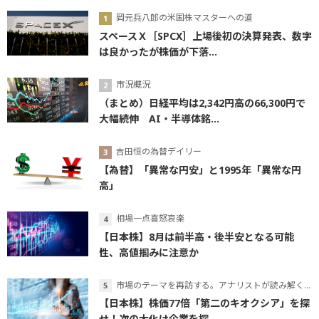
岡元兵八郎の米国株マスターへの道
スペースＸ［SPCX］上場後初の決算発表、数字
は良かったが株価が下落...
市況概況
（まとめ）日経平均は2,342円高の66,300円で
大幅続伸 AI・半導体銘...
吉田恒の為替デイリー
【為替】「異常な円安」と1995年「異常な円
高」
相場一点喜怒哀楽
【日本株】8月は前半高・後半安となる可能
性、高値掴みに注意か
市場のテーマを再訪する。アナリストが読み解くテーマの本質
【日本株】株価77倍「第二のキオクシア」を探
せ！次の大化け企業を探...