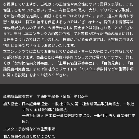
を提供していますが、当社はその正確性や完全性について意見を表明し、また
保証するものではございません。有価証券の購入、売却、デリバティブ取引、
その他の取引を推奨し、勧誘するものではありません。また、過去の実績や予
想・意見は、将来の結果を保証するものではございません。提供する情報等は
作成時現在のものであり、今後予告なしに変更または削除されることがござい
ます。当社は本コンテンツの内容に依拠してお客様が取った行動の結果に対し
責任を負うものではございません。投資にかかる最終決定は、お客様ご自身の
判断と責任でなさるようお願いいたします。
本コンテンツでは当社でお取扱している商品・サービス等について言及してい
る部分があります。商品ごとに手数料等およびリスクは異なりますので、詳し
くは「契約締結前交付書面」、「上場有価証券等書面」、「目論見書」、「目
論見書補完書面」または当社ウェブサイトの「
リスク・手数料などの重要事項
に関する説明
」をよくお読みください。
金融商品取引業者 関東財務局長（金商）第165号
日本証券業協会、一般社団法人 第二種金融商品取引業協会、一般社
団法人 金融先物取引業協会、
一般社団法人 日本暗号資産等取引業協会、一般社団法人 資産運用業
協会
リスク・手数料などの重要事項
個人情報のお取り扱いについて