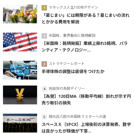
マネックス人生100年デザイン
「墓じまい」には期限がある？墓じまいの流れ
とかかる費用を解説
米国株、業界動向と銘柄解説
【米国株：銘柄発掘】業績上振れ5銘柄、パラ
ンティア・テクノロジー...
ストラテジーレポート
半導体株の調整は底値をつけたか
吉田恒の為替デイリー
【為替】120日MA（移動平均線）割れが示す円
売り取引の損失
岡元兵八郎の米国株マスターへの道
スペースＸ［SPCX］上場後初の決算発表、数字
は良かったが株価が下落...