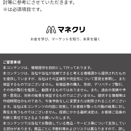
討等に参考にさせていただきます。
※は必須項目です。
お金を学び、マーケットを知り、未来を描く
ご留意事項
本コンテンツは、情報提供を目的として行っております。
本コンテンツは、当社や当社が信頼できると考える情報源から提供されたもの
を提供していますが、当社はその正確性や完全性について意見を表明し、また
保証するものではございません。有価証券の購入、売却、デリバティブ取引、
その他の取引を推奨し、勧誘するものではありません。また、過去の実績や予
想・意見は、将来の結果を保証するものではございません。提供する情報等は
作成時現在のものであり、今後予告なしに変更または削除されることがござい
ます。当社は本コンテンツの内容に依拠してお客様が取った行動の結果に対し
責任を負うものではございません。投資にかかる最終決定は、お客様ご自身の
判断と責任でなさるようお願いいたします。
本コンテンツでは当社でお取扱している商品・サービス等について言及してい
る部分があります。商品ごとに手数料等およびリスクは異なりますので、詳し