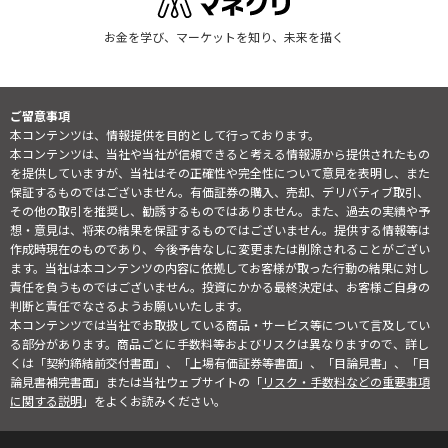
お金を学び、マーケットを知り、未来を描く
ご留意事項
本コンテンツは、情報提供を目的として行っております。
本コンテンツは、当社や当社が信頼できると考える情報源から提供されたもの
を提供していますが、当社はその正確性や完全性について意見を表明し、また
保証するものではございません。有価証券の購入、売却、デリバティブ取引、
その他の取引を推奨し、勧誘するものではありません。また、過去の実績や予
想・意見は、将来の結果を保証するものではございません。提供する情報等は
作成時現在のものであり、今後予告なしに変更または削除されることがござい
ます。当社は本コンテンツの内容に依拠してお客様が取った行動の結果に対し
責任を負うものではございません。投資にかかる最終決定は、お客様ご自身の
判断と責任でなさるようお願いいたします。
本コンテンツでは当社でお取扱している商品・サービス等について言及してい
る部分があります。商品ごとに手数料等およびリスクは異なりますので、詳し
くは「契約締結前交付書面」、「上場有価証券等書面」、「目論見書」、「目
論見書補完書面」または当社ウェブサイトの「
リスク・手数料などの重要事項
に関する説明
」をよくお読みください。