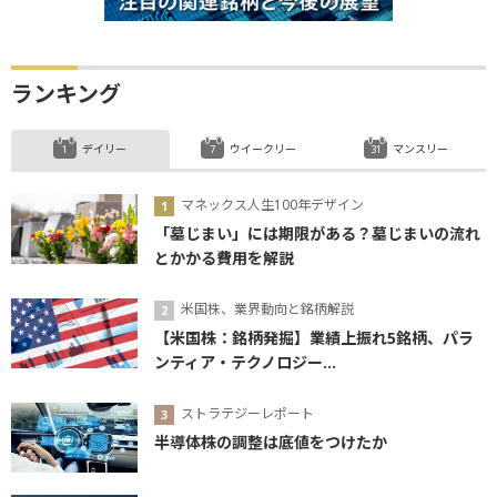
ランキング
デイリー
ウイークリー
マンスリー
マネックス人生100年デザイン
「墓じまい」には期限がある？墓じまいの流れ
とかかる費用を解説
米国株、業界動向と銘柄解説
【米国株：銘柄発掘】業績上振れ5銘柄、パラ
ンティア・テクノロジー...
ストラテジーレポート
半導体株の調整は底値をつけたか