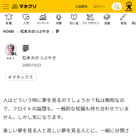
口座開設
ログイン
新着
人気
マーケット
特集
初心者
ライフデザイン
連載
著者
商
HOME
松本大のつぶやき
夢
夢
松本大のつぶやき
松本 大
2005/10/21
マネックス
人はどういう時に夢を見るのでしょうか？私は無知なの
で、フロイトの論理も、一般的な知識も持ち合わせていま
せん。しかし気になります。
楽しい夢を見る人と苦しい夢を見る人とに、一般に分類さ