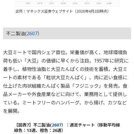
出所：マネックス証券ウェブサイト（2026年4月2日時点）
不二製油(
2607
）
大豆ミートで国内シェア首位。栄養価が高く、地球環境負
荷も低い「大豆」の価値に早くから注目。1957年に研究に
着手し、植物性油脂と大豆たんぱくの技術を蓄積。大豆ミ
ートの素材である「粒状大豆たんぱく」、肉に近い食感に
仕上げた肉状組織たんぱく製品「フジニック」を発売。食
品メーカーや外食産業などに向けて、業務用として提供し
ている。ミートフリーのハンバーグ、から揚げ、カツなど
を展開。
【図表7】不二製油(
2607
）：週足チャート（移動平均線
緑色：13週、橙色：26週）