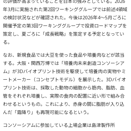
の評価が高まっていることを日本の強みとしている。2026
年3月に実施された第2回ワーキンググループでは前述4領域
の検討状況などが確認された。今後は2026年4～5月ごろに
開催予定の第3回ワーキンググループで投資ロードマップを
策定し、夏ごろに「成長戦略」を策定する予定となってい
る。
なお、新規食品では大豆を使った食品や培養肉などが該当
する。大阪・関西万博では「培養肉未来創造コンソーシア
ム」が3Dバイオプリント技術を駆使して培養肉の実物やミ
ートメーカー（コンセプトモデル）を展示した。3Dバイオ
プリント技術は、採取した動物の細胞から筋肉、脂肪、血
管をそれぞれ培養し、実際の食肉の配置に近い形で組み合
わせるというもの。これにより、赤身の間に脂肪が入り込
んだ「霜降り」も再現可能になるという。
コンソーシアムに参加している上場企業は島津製作所