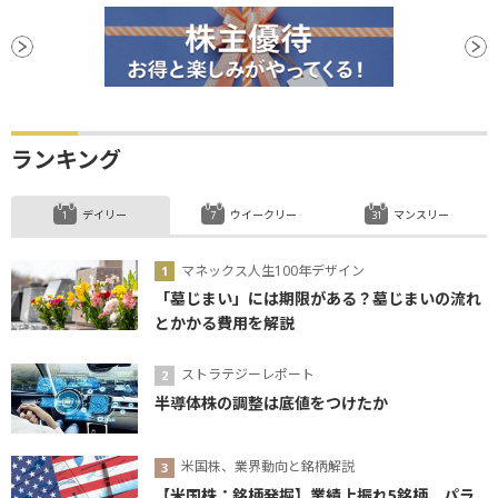
ランキング
デイリー
ウイークリー
マンスリー
マネックス人生100年デザイン
「墓じまい」には期限がある？墓じまいの流れ
とかかる費用を解説
ストラテジーレポート
半導体株の調整は底値をつけたか
米国株、業界動向と銘柄解説
【米国株：銘柄発掘】業績上振れ5銘柄、パラ