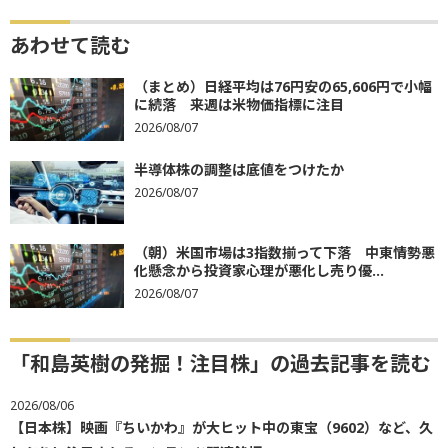
あわせて読む
（まとめ）日経平均は76円安の65,606円で小幅
に続落 来週は米物価指標に注目
2026/08/07
半導体株の調整は底値をつけたか
2026/08/07
（朝）米国市場は3指数揃って下落 中東情勢悪
化懸念から投資家心理が悪化し売り優...
2026/08/07
「和島英樹の発掘！注目株」の過去記事を読む
2026/08/06
【日本株】映画『ちいかわ』が大ヒット中の東宝（9602）など、久