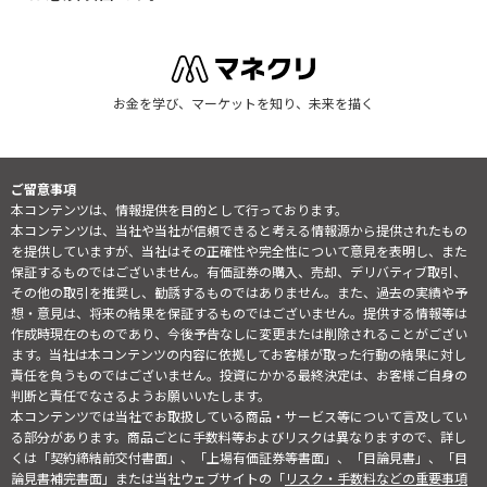
お金を学び、マーケットを知り、未来を描く
ご留意事項
本コンテンツは、情報提供を目的として行っております。
本コンテンツは、当社や当社が信頼できると考える情報源から提供されたもの
を提供していますが、当社はその正確性や完全性について意見を表明し、また
保証するものではございません。有価証券の購入、売却、デリバティブ取引、
その他の取引を推奨し、勧誘するものではありません。また、過去の実績や予
想・意見は、将来の結果を保証するものではございません。提供する情報等は
作成時現在のものであり、今後予告なしに変更または削除されることがござい
ます。当社は本コンテンツの内容に依拠してお客様が取った行動の結果に対し
責任を負うものではございません。投資にかかる最終決定は、お客様ご自身の
判断と責任でなさるようお願いいたします。
本コンテンツでは当社でお取扱している商品・サービス等について言及してい
る部分があります。商品ごとに手数料等およびリスクは異なりますので、詳し
くは「契約締結前交付書面」、「上場有価証券等書面」、「目論見書」、「目
論見書補完書面」または当社ウェブサイトの「
リスク・手数料などの重要事項