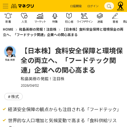
口座開設
ログイン
新着
人気
マーケット
特集
初心者
ライフデザイン
連載
著者
商
HOME
和島英樹の発掘！注目株
【日本株】食料安全保障と環境保全の両
立へ、「フードテック関連」企業への関心高まる
【日本株】食料安全保障と環境保
全の両立へ、「フードテック関
和島 英樹
連」企業への関心高まる
和島英樹の発掘！注目株
2026/04/02
株式
経済安全保障の観点からも注目される「フードテック」
世界的な人口増加と気候変動で高まる「食料供給リス