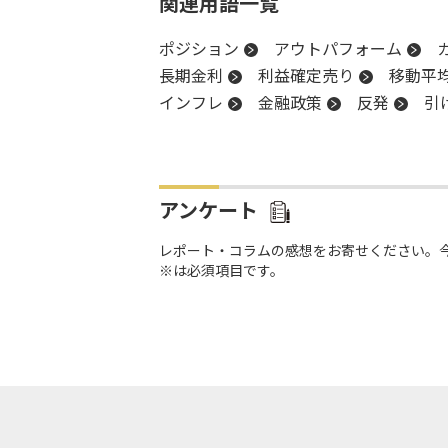
関連用語一覧
ポジション
アウトパフォーム
長期金利
利益確定売り
移動平
インフレ
金融政策
反発
引
株価指数
キャッシュフロー
決
ナスダック100
バリュエーション
リスクオフ
アンケート
レポート・コラムの感想をお寄せください。
※は必須項目です。