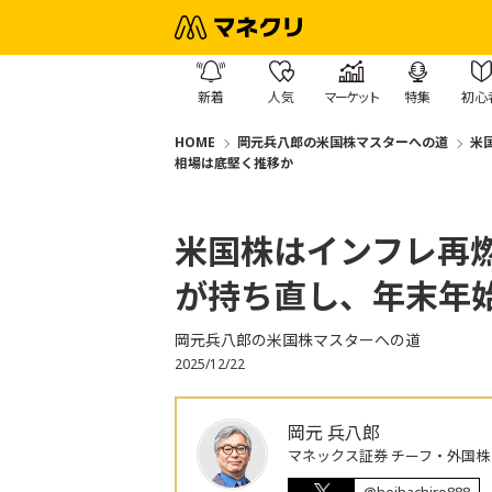
新着
人気
マーケット
特集
初心
HOME
岡元兵八郎の米国株マスターへの道
米
相場は底堅く推移か
米国株はインフレ再燃
が持ち直し、年末年
岡元兵八郎の米国株マスターへの道
2025/12/22
岡元 兵八郎
マネックス証券 チーフ・外国