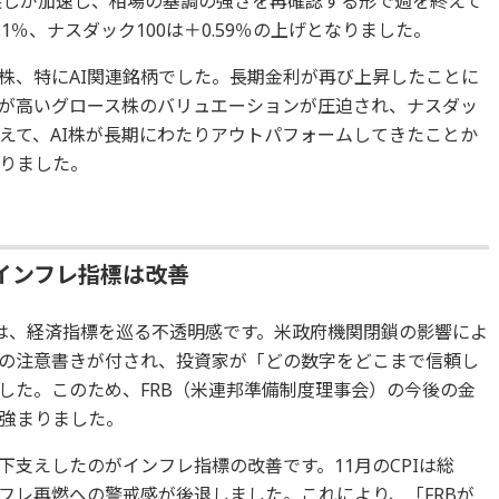
い戻しが加速し、相場の基調の強さを再確認する形で週を終えて
.1％、ナスダック100は＋0.59％の上げとなりました。
株、特にAI関連銘柄でした。長期金利が再び上昇したことに
が高いグロース株のバリュエーションが圧迫され、ナスダッ
えて、AI株が長期にわたりアウトパフォームしてきたことか
りました。
インフレ指標は改善
は、経済指標を巡る不透明感です。米政府機関閉鎖の影響によ
の注意書きが付され、投資家が「どの数字をどこまで信頼し
した。このため、FRB（米連邦準備制度理事会）の今後の金
強まりました。
支えしたのがインフレ指標の改善です。11月のCPIは総
フレ再燃への警戒感が後退しました。これにより、「FRBが