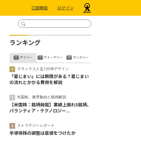
口座開設
ログイン
ランキング
デイリー
ウイークリー
マンスリー
マネックス人生100年デザイン
「墓じまい」には期限がある？墓じまい
の流れとかかる費用を解説
米国株、業界動向と銘柄解説
【米国株：銘柄発掘】業績上振れ5銘柄、
パランティア・テクノロジー...
ストラテジーレポート
半導体株の調整は底値をつけたか