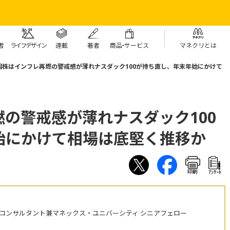
者
ライフデザイン
連載
著者
商
品・
サービス
マネクリとは
国株はインフレ再燃の警戒感が薄れナスダック100が持ち直し、年末年始にかけて
の警戒感が薄れナスダック100
始にかけて相場は底堅く推移か
印刷
ｱﾝｹｰﾄ
株コンサルタント兼マネックス・ユニバーシティ シニアフェロー