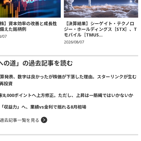
株】資本効率の改善と成長性
【決算結果】シーゲイト・テクノロ
備えた銘柄例
ジー・ホールディングス［STX］、T
モバイル［TMUS...
8/07
2026/08/07
への道」の過去記事を読む
の決算発表、数字は良かったが株価が下落した理由。スターリンクが生む
再投資
の年末8,000ポイントへ上方修正。ただし、上昇は一筋縄ではいかないか
「収益力」へ、業績vs金利で揺れる8月相場
過去記事一覧を見る