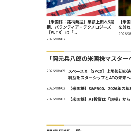
【米国株：銘柄発掘】業績上振れ5銘
【米国
柄、パランティア・テクノロジーズ
を兼ね
［PLTR］は「...
2026/0
2026/08/07
「岡元兵八郎の米国株マスター
2026/08/05
スペースＸ［SPCX］上場後初
利益をスターシップとAIの未来へ
2026/08/03
【米国株】S&P500、2026年
2026/08/03
【米国株】AI投資は「規模」から