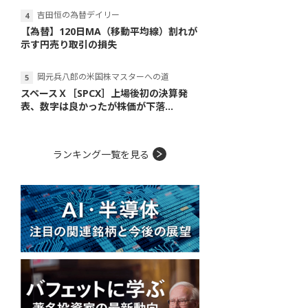
吉田恒の為替デイリー
【為替】120日MA（移動平均線）割れが
示す円売り取引の損失
岡元兵八郎の米国株マスターへの道
スペースＸ［SPCX］上場後初の決算発
表、数字は良かったが株価が下落...
ランキング一覧を見る