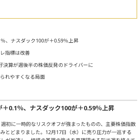
.1％、ナスダック100が＋0.59％上昇
フレ指標は改善
好決算が週後半の株価反発のドライバーに
げられやすくなる局面
が＋0.1％、ナスダック100が＋0.59％上昇
は、週初に一時的なリスクオフが強まったものの、主要株価指数
みとどまりました。12月17日（水）に売り圧力が一巡する