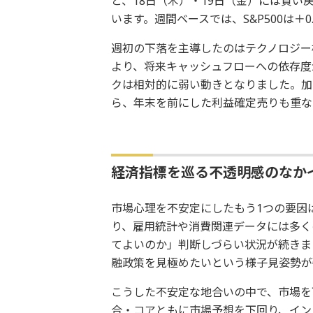
と、18日（木）・19日（金）には買
います。週間ベースでは、S&P500は＋0
週初の下落を主導したのはテクノロジー
より、将来キャッシュフローへの依存度
クは相対的に弱い動きとなりました。加
ら、年末を前にした利益確定売りも重な
経済指標を巡る不透明感のなか
市場心理を不安定にしたもう1つの要因
り、雇用統計や消費関連データには多く
てよいのか」判断しづらい状況が続きま
融政策を見極めたいという様子見姿勢が
こうした不安定な地合いの中で、市場を下
合・コアともに市場予想を下回り、イン