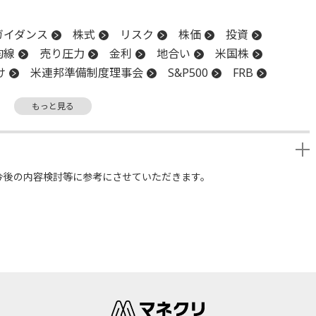
ガイダンス
株式
リスク
株価
投資
均線
売り圧力
金利
地合い
米国株
け
米連邦準備制度理事会
S&P500
FRB
算
CPI
底
損切り
調整
もっと見る
ファンド
ファンドマネジャー
利下げ
今後の内容検討等に参考にさせていただきます。