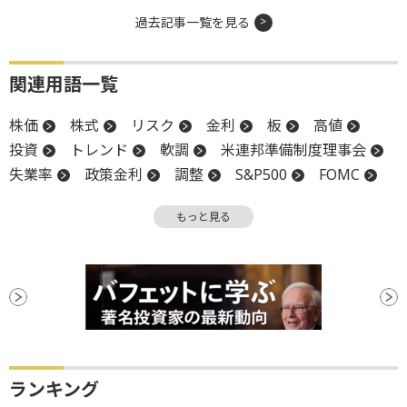
過去記事一覧を見る
関連用語一覧
株価
株式
リスク
金利
板
高値
投資
トレンド
軟調
米連邦準備制度理事会
失業率
政策金利
調整
S&P500
FOMC
米連邦公開市場委員会
FRB
関税
材料
もっと見る
安値
利下げ
ランキング