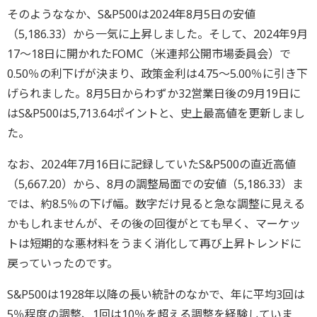
そのようななか、S&P500は2024年8月5日の安値
（5,186.33）から一気に上昇しました。そして、2024年9月
17～18日に開かれたFOMC（米連邦公開市場委員会）で
0.50％の利下げが決まり、政策金利は4.75～5.00％に引き下
げられました。8月5日からわずか32営業日後の9月19日に
はS&P500は5,713.64ポイントと、史上最高値を更新しまし
た。
なお、2024年7月16日に記録していたS&P500の直近高値
（5,667.20）から、8月の調整局面での安値（5,186.33）ま
では、約8.5％の下げ幅。数字だけ見ると急な調整に見える
かもしれませんが、その後の回復がとても早く、マーケッ
トは短期的な悪材料をうまく消化して再び上昇トレンドに
戻っていったのです。
S&P500は1928年以降の長い統計のなかで、年に平均3回は
5％程度の調整、1回は10％を超える調整を経験していま