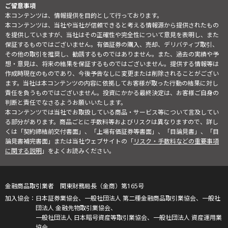
ご留意事項
本コンテンツは、情報提供を目的として行っております。
本コンテンツは、当社や当社が信頼できると考える情報源から提供されたもの
を提供していますが、当社はその正確性や完全性について意見を表明し、また
保証するものではございません。有価証券の購入、売却、デリバティブ取引、
その他の取引を推奨し、勧誘するものではありません。また、過去の実績や予
想・意見は、将来の結果を保証するものではございません。提供する情報等は
作成時現在のものであり、今後予告なしに変更または削除されることがござい
ます。当社は本コンテンツの内容に依拠してお客様が取った行動の結果に対し
責任を負うものではございません。投資にかかる最終決定は、お客様ご自身の
判断と責任でなさるようお願いいたします。
本コンテンツでは当社でお取扱している商品・サービス等について言及してい
る部分があります。商品ごとに手数料等およびリスクは異なりますので、詳し
くは「契約締結前交付書面」、「上場有価証券等書面」、「目論見書」、「目
論見書補完書面」または当社ウェブサイトの「
リスク・手数料などの重要事項
に関する説明
」をよくお読みください。
金融商品取引業者 関東財務局長（金商）第165号
日本証券業協会、一般社団法人 第二種金融商品取引業協会、一般社
団法人 金融先物取引業協会、
一般社団法人 日本暗号資産等取引業協会、一般社団法人 資産運用業
協会