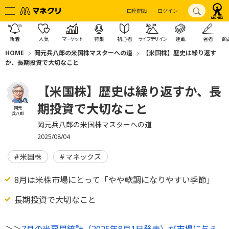
口座開設
ログイン
新着
人気
マーケット
特集
初心者
ライフデザイン
連載
著者
商
HOME
岡元兵八郎の米国株マスターへの道
【米国株】歴史は繰り返す
か、長期投資で大切なこと
【米国株】歴史は繰り返すか、長
期投資で大切なこと
岡元
兵八郎
岡元兵八郎の米国株マスターへの道
2025/08/04
米国株
マネックス
8月は米株市場にとって「やや軟調になりやすい季節」
長期投資で大切なこと
＞＞
7月の米雇用統計（2025年8月1日発表）が市場に与え