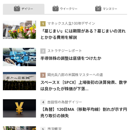
デイリー
ウイークリー
マンスリー
マネックス人生100年デザイン
「墓じまい」には期限がある？墓じまいの流れ
とかかる費用を解説
ストラテジーレポート
半導体株の調整は底値をつけたか
岡元兵八郎の米国株マスターへの道
スペースＸ［SPCX］上場後初の決算発表、数字
は良かったが株価が下落...
吉田恒の為替デイリー
【為替】120日MA（移動平均線）割れが示す円
売り取引の損失
市況概況