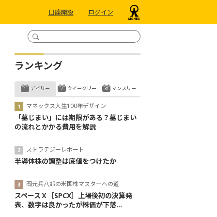
口座開設
ログイン
ランキング
デイリー
ウイークリー
マンスリー
マネックス人生100年デザイン
「墓じまい」には期限がある？墓じまい
の流れとかかる費用を解説
ストラテジーレポート
半導体株の調整は底値をつけたか
岡元兵八郎の米国株マスターへの道
スペースＸ［SPCX］上場後初の決算発
表、数字は良かったが株価が下落...