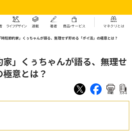
者
ライフデザイン
連載
著者
商
品・
サービス
マネクリとは
「時短節約家」くぅちゃんが語る、無理せず貯める「ポイ活」の極意とは？
約家」くぅちゃんが語る、無理せ
の極意とは？
印刷
ｱﾝｹｰﾄ