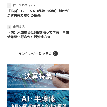
吉田恒の為替デイリー
【為替】120日MA（移動平均線）割れが
示す円売り取引の損失
市況概況
（朝）米国市場は3指数揃って下落 中東
情勢悪化懸念から投資家心理...
ランキング一覧を見る