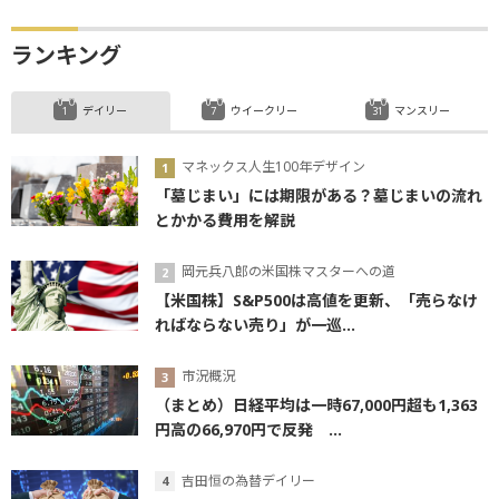
ランキング
デイリー
ウイークリー
マンスリー
マネックス人生100年デザイン
「墓じまい」には期限がある？墓じまいの流れ
とかかる費用を解説
岡元兵八郎の米国株マスターへの道
【米国株】S&P500は高値を更新、「売らなけ
ればならない売り」が一巡...
市況概況
（まとめ）日経平均は一時67,000円超も1,363
円高の66,970円で反発 ...
吉田恒の為替デイリー