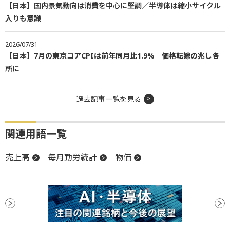
【日本】国内景気動向は消費を中心に堅調／半導体は縮小サイクル
入りも意識
2026/07/31
【日本】7月の東京コアCPIは前年同月比1.9% 価格転嫁の兆し各
所に
過去記事一覧を見る
関連用語一覧
売上高
毎月勤労統計
物価