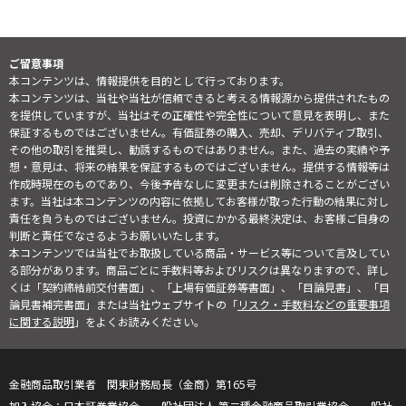
ご留意事項
本コンテンツは、情報提供を目的として行っております。
本コンテンツは、当社や当社が信頼できると考える情報源から提供されたもの
を提供していますが、当社はその正確性や完全性について意見を表明し、また
保証するものではございません。有価証券の購入、売却、デリバティブ取引、
その他の取引を推奨し、勧誘するものではありません。また、過去の実績や予
想・意見は、将来の結果を保証するものではございません。提供する情報等は
作成時現在のものであり、今後予告なしに変更または削除されることがござい
ます。当社は本コンテンツの内容に依拠してお客様が取った行動の結果に対し
責任を負うものではございません。投資にかかる最終決定は、お客様ご自身の
判断と責任でなさるようお願いいたします。
本コンテンツでは当社でお取扱している商品・サービス等について言及してい
る部分があります。商品ごとに手数料等およびリスクは異なりますので、詳し
くは「契約締結前交付書面」、「上場有価証券等書面」、「目論見書」、「目
論見書補完書面」または当社ウェブサイトの「
リスク・手数料などの重要事項
に関する説明
」をよくお読みください。
金融商品取引業者 関東財務局長（金商）第165号