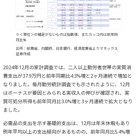
※＜単位＞の補足がないものは指数値、またカッコ内は前年同
月比%
出所：総務省、内閣府、日本銀行、経済産業省よりマネックス
証券作成
2024年12月の家計調査では、二人以上勤労者世帯の実質消
費支出が37.9万円と前年同期比4.3%増と2ヶ月連続で増加と
なりました。毎月勤労統計調査でも示されたように、12月
はボーナスが要因とみられる実収入の伸びが確認され、実
質可処分所得も前年同月比3.0%増と3ヶ月連続で拡大となり
ました。
必需品の支出を示す基礎的支出は、12月は年末休暇もあり
例年平均以上の支出傾向があるものの、前年同月比5.4%増