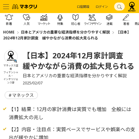
口座開設
ログイン
新着
人気
マーケット
特集
初心者
ライフデザイン
連載
著者
商
HOME
日本とアメリカの重要な経済指標を分かりやすく解説
【日本】
2024年12月家計調査 緩やかながら消費の拡大見られる
【日本】2024年12月家計調査
緩やかながら消費の拡大見られる
マネックス証
券
フィナンシャ
日本とアメリカの重要な経済指標を分かりやすく解説
ル・
インテリジェ
2025/02/07
ンス部
マネックス
【1】結果：12月の家計消費は実質でも増加 全般には
消費拡大の兆し
【2】内容・注目点：実質ベースでサービスや娯楽への支
出が緩やかに増加