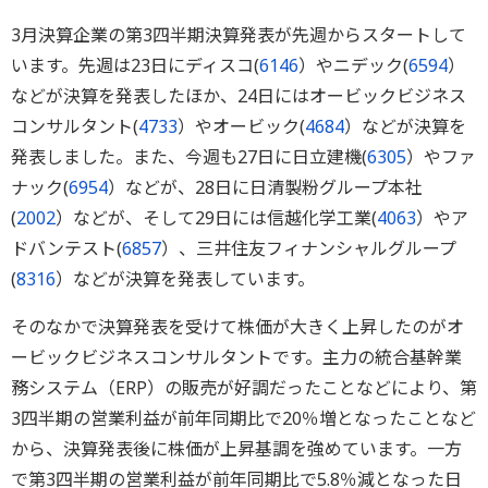
3月決算企業の第3四半期決算発表が先週からスタートして
います。先週は23日にディスコ(
6146
）やニデック(
6594
）
などが決算を発表したほか、24日にはオービックビジネス
コンサルタント(
4733
）やオービック(
4684
）などが決算を
発表しました。また、今週も27日に日立建機(
6305
）やファ
ナック(
6954
）などが、28日に日清製粉グループ本社
(
2002
）などが、そして29日には信越化学工業(
4063
）やア
ドバンテスト(
6857
）、三井住友フィナンシャルグループ
(
8316
）などが決算を発表しています。
そのなかで決算発表を受けて株価が大きく上昇したのがオ
ービックビジネスコンサルタントです。主力の統合基幹業
務システム（ERP）の販売が好調だったことなどにより、第
3四半期の営業利益が前年同期比で20％増となったことなど
から、決算発表後に株価が上昇基調を強めています。一方
で第3四半期の営業利益が前年同期比で5.8％減となった日