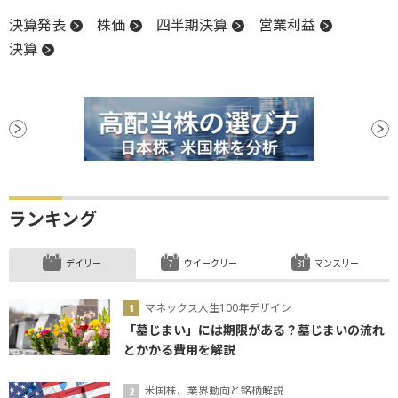
決算発表
株価
四半期決算
営業利益
決算
ランキング
デイリー
ウイークリー
マンスリー
マネックス人生100年デザイン
「墓じまい」には期限がある？墓じまいの流れ
とかかる費用を解説
米国株、業界動向と銘柄解説