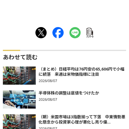
ｱﾝｹｰﾄ
あわせて読む
（まとめ）日経平均は76円安の65,606円で小幅
に続落 来週は米物価指標に注目
2026/08/07
半導体株の調整は底値をつけたか
2026/08/07
（朝）米国市場は3指数揃って下落 中東情勢悪
化懸念から投資家心理が悪化し売り優...
2026/08/07