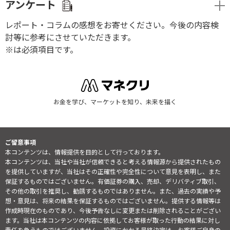
アンケート
レポート・コラムの感想をお寄せください。今後の内容検
討等に参考にさせていただきます。
※は必須項目です。
お金を学び、マーケットを知り、未来を描く
ご留意事項
本コンテンツは、情報提供を目的として行っております。
本コンテンツは、当社や当社が信頼できると考える情報源から提供されたもの
を提供していますが、当社はその正確性や完全性について意見を表明し、また
保証するものではございません。有価証券の購入、売却、デリバティブ取引、
その他の取引を推奨し、勧誘するものではありません。また、過去の実績や予
想・意見は、将来の結果を保証するものではございません。提供する情報等は
作成時現在のものであり、今後予告なしに変更または削除されることがござい
ます。当社は本コンテンツの内容に依拠してお客様が取った行動の結果に対し