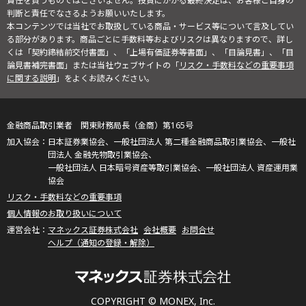
責任を負うものではございません。投資にかかる最終決定は、お客様ご自身の
判断と責任でなさるようお願いいたします。
本コンテンツでは当社でお取扱している商品・サービス等について言及してい
る部分があります。商品ごとに手数料等およびリスクは異なりますので、詳し
くは「契約締結前交付書面」、「上場有価証券等書面」、「目論見書」、「目
論見書補完書面」または当社ウェブサイトの「
リスク・手数料などの重要事項
に関する説明
」をよくお読みください。
金融商品取引業者 関東財務局長（金商）第165号
日本証券業協会、一般社団法人 第二種金融商品取引業協会、一般社
団法人 金融先物取引業協会、
一般社団法人 日本暗号資産等取引業協会、一般社団法人 資産運用業
協会
リスク・手数料などの重要事項
個人情報のお取り扱いについて
マネックス証券株式会社
会社概要
お問合せ
ヘルプ（通知の登録・解除）
COPYRIGHT © MONEX, Inc.