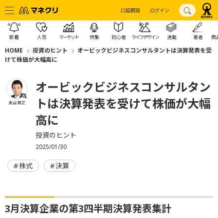
口座開設
ログイン
新着
人気
マーケット
特集
初心者
ライフデザイン
連載
著者
商
HOME
投資のヒント
オービックビジネスコンサルタントは決算発表を受
けて株価が大幅高に
オービックビジネスコンサルタン
トは決算発表を受けて株価が大幅
金山 敏之
高に
投資のヒント
2025/01/30
株式
決算
3月決算企業の第3四半期決算発表集計