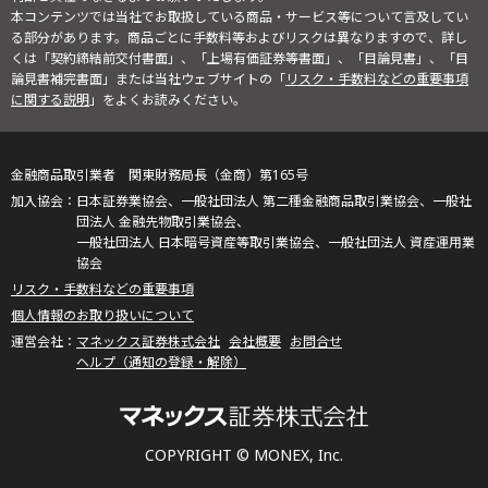
本コンテンツでは当社でお取扱している商品・サービス等について言及してい
る部分があります。商品ごとに手数料等およびリスクは異なりますので、詳し
くは「契約締結前交付書面」、「上場有価証券等書面」、「目論見書」、「目
論見書補完書面」または当社ウェブサイトの「
リスク・手数料などの重要事項
に関する説明
」をよくお読みください。
金融商品取引業者 関東財務局長（金商）第165号
日本証券業協会、一般社団法人 第二種金融商品取引業協会、一般社
団法人 金融先物取引業協会、
一般社団法人 日本暗号資産等取引業協会、一般社団法人 資産運用業
協会
リスク・手数料などの重要事項
個人情報のお取り扱いについて
マネックス証券株式会社
会社概要
お問合せ
ヘルプ（通知の登録・解除）
COPYRIGHT © MONEX, Inc.