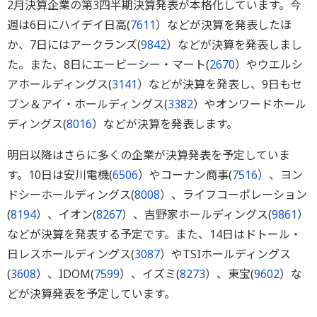
2月決算企業の第3四半期決算発表が本格化しています。今
週は6日にハイデイ日高(
7611
）などが決算を発表したほ
か、7日にはアークランズ(
9842
）などが決算を発表しまし
た。また、8日にエービーシー・マート(
2670
）やウエルシ
アホールディングス(
3141
）などが決算を発表し、9日もセ
ブン＆アイ・ホールディングス(
3382
）やオンワードホール
ディングス(
8016
）などが決算を発表します。
明日以降はさらに多くの企業が決算発表を予定していま
す。10日は安川電機(
6506
）やコーナン商事(
7516
）、ヨン
ドシーホールディングス(
8008
）、ライフコーポレーション
(
8194
）、イオン(
8267
）、吉野家ホールディングス(
9861
）
などが決算を発表する予定です。また、14日はドトール・
日レスホールディングス(
3087
）やTSIホールディングス
(
3608
）、IDOM(
7599
）、イズミ(
8273
）、東宝(
9602
）な
どが決算発表を予定しています。