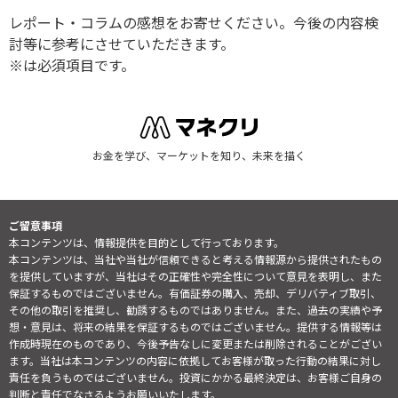
レポート・コラムの感想をお寄せください。今後の内容検
討等に参考にさせていただきます。
※は必須項目です。
お金を学び、マーケットを知り、未来を描く
ご留意事項
本コンテンツは、情報提供を目的として行っております。
本コンテンツは、当社や当社が信頼できると考える情報源から提供されたもの
を提供していますが、当社はその正確性や完全性について意見を表明し、また
保証するものではございません。有価証券の購入、売却、デリバティブ取引、
その他の取引を推奨し、勧誘するものではありません。また、過去の実績や予
想・意見は、将来の結果を保証するものではございません。提供する情報等は
作成時現在のものであり、今後予告なしに変更または削除されることがござい
ます。当社は本コンテンツの内容に依拠してお客様が取った行動の結果に対し
責任を負うものではございません。投資にかかる最終決定は、お客様ご自身の
判断と責任でなさるようお願いいたします。