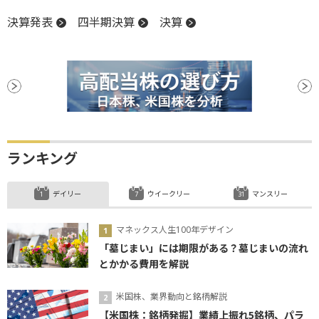
決算発表
四半期決算
決算
ランキング
デイリー
ウイークリー
マンスリー
マネックス人生100年デザイン
「墓じまい」には期限がある？墓じまいの流れ
とかかる費用を解説
米国株、業界動向と銘柄解説
【米国株：銘柄発掘】業績上振れ5銘柄、パラ