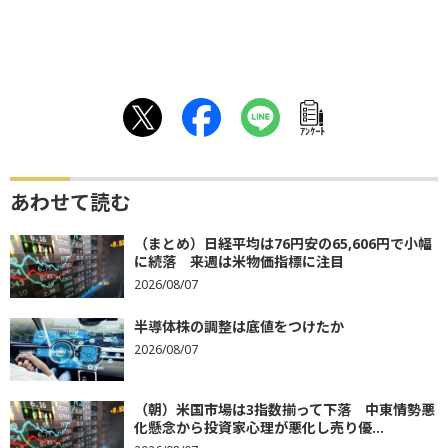
ｱﾝｹｰﾄ
あわせて読む
（まとめ）日経平均は76円安の65,606円で小幅
に続落 来週は米物価指標に注目
2026/08/07
半導体株の調整は底値をつけたか
2026/08/07
（朝）米国市場は3指数揃って下落 中東情勢悪
化懸念から投資家心理が悪化し売り優...