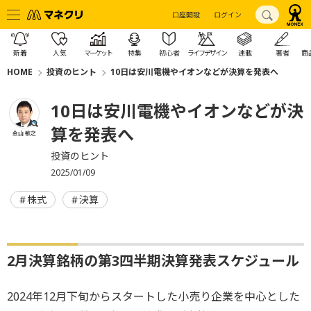
口座開設
ログイン
新着
人気
マーケット
特集
初心者
ライフデザイン
連載
著者
商
HOME
投資のヒント
10日は安川電機やイオンなどが決算を発表へ
10日は安川電機やイオンなどが決
算を発表へ
金山 敏之
投資のヒント
2025/01/09
株式
決算
2月決算銘柄の第3四半期決算発表スケジュール
2024年12月下旬からスタートした小売り企業を中心とした