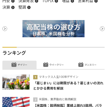
円安
決算発表
TOPIX
増益
営業利益
決算
堅調
ランキング
デイリー
ウイークリー
マンスリー
マネックス人生100年デザイン
「墓じまい」には期限がある？墓じまいの流れ
とかかる費用を解説
米国株、業界動向と銘柄解説
【米国株：銘柄発掘】業績上振れ5銘柄、パラ