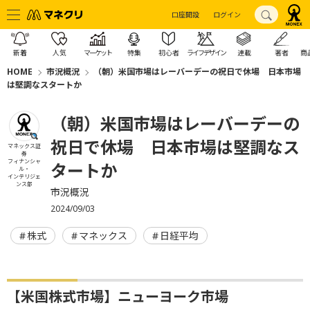
口座開設
ログイン
新着
人気
マーケット
特集
初心者
ライフデザイン
連載
著者
商
HOME
市況概況
（朝）米国市場はレーバーデーの祝日で休場 日本市場
は堅調なスタートか
（朝）米国市場はレーバーデーの
祝日で休場 日本市場は堅調なス
マネックス証
券
フィナンシャ
タートか
ル・
インテリジェ
ンス部
市況概況
2024/09/03
株式
マネックス
日経平均
【米国株式市場】ニューヨーク市場