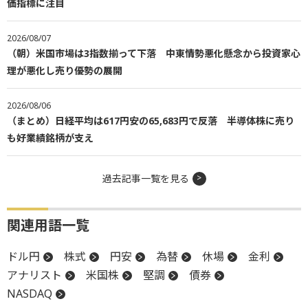
価指標に注目
2026/08/07
（朝）米国市場は3指数揃って下落 中東情勢悪化懸念から投資家心
理が悪化し売り優勢の展開
2026/08/06
（まとめ）日経平均は617円安の65,683円で反落 半導体株に売り
も好業績銘柄が支え
過去記事一覧を見る
関連用語一覧
ドル円
株式
円安
為替
休場
金利
アナリスト
米国株
堅調
債券
NASDAQ