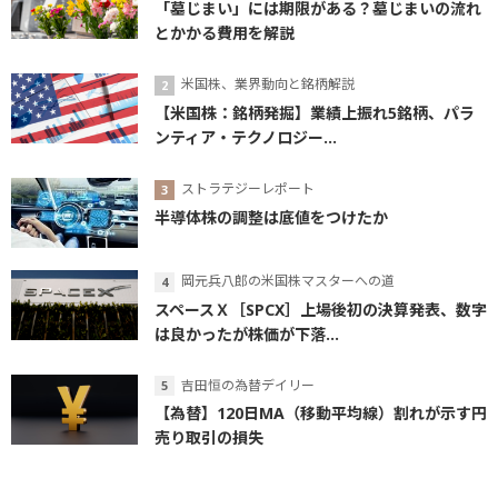
「墓じまい」には期限がある？墓じまいの流れ
とかかる費用を解説
米国株、業界動向と銘柄解説
【米国株：銘柄発掘】業績上振れ5銘柄、パラ
ンティア・テクノロジー...
ストラテジーレポート
半導体株の調整は底値をつけたか
岡元兵八郎の米国株マスターへの道
スペースＸ［SPCX］上場後初の決算発表、数字
は良かったが株価が下落...
吉田恒の為替デイリー
【為替】120日MA（移動平均線）割れが示す円
売り取引の損失