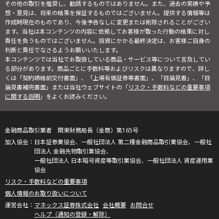
その他の取引を推奨し、勧誘するものではありません。また、過去の実績や予
想・意見は、将来の結果を保証するものではございません。提供する情報等は
作成時現在のものであり、今後予告なしに変更または削除されることがござい
ます。当社は本コンテンツの内容に依拠してお客様が取った行動の結果に対し
責任を負うものではございません。投資にかかる最終決定は、お客様ご自身の
判断と責任でなさるようお願いいたします。
本コンテンツでは当社でお取扱している商品・サービス等について言及してい
る部分があります。商品ごとに手数料等およびリスクは異なりますので、詳し
くは「契約締結前交付書面」、「上場有価証券等書面」、「目論見書」、「目
論見書補完書面」または当社ウェブサイトの「
リスク・手数料などの重要事項
に関する説明
」をよくお読みください。
金融商品取引業者 関東財務局長（金商）第165号
日本証券業協会、一般社団法人 第二種金融商品取引業協会、一般社
団法人 金融先物取引業協会、
一般社団法人 日本暗号資産等取引業協会、一般社団法人 資産運用業
協会
リスク・手数料などの重要事項
個人情報のお取り扱いについて
マネックス証券株式会社
会社概要
お問合せ
ヘルプ（通知の登録・解除）