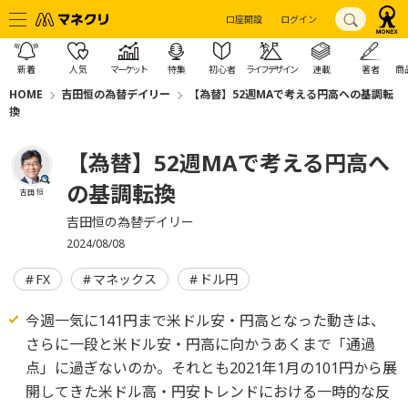
口座開設
ログイン
新着
人気
マーケット
特集
初心者
ライフデザイン
連載
著者
商
HOME
吉田恒の為替デイリー
【為替】52週MAで考える円高への基調転
換
【為替】52週MAで考える円高へ
の基調転換
吉田 恒
吉田恒の為替デイリー
2024/08/08
FX
マネックス
ドル円
今週一気に141円まで米ドル安・円高となった動きは、
さらに一段と米ドル安・円高に向かうあくまで「通過
点」に過ぎないのか。それとも2021年1月の101円から展
開してきた米ドル高・円安トレンドにおける一時的な反