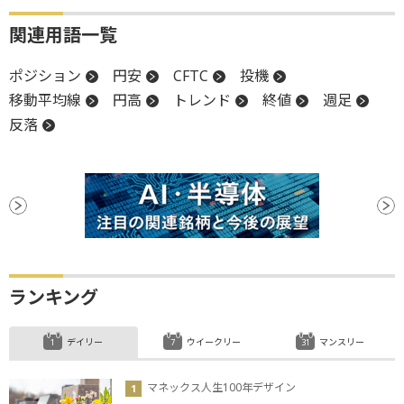
関連用語一覧
ポジション
円安
CFTC
投機
移動平均線
円高
トレンド
終値
週足
反落
ランキング
デイリー
ウイークリー
マンスリー
マネックス人生100年デザイン