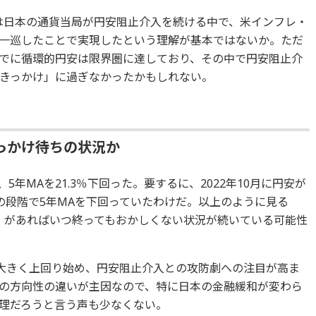
には日本の通貨当局が円安阻止介入を続ける中で、米インフレ・
一巡したことで実現したという理解が基本ではないか。ただ
でに循環的円安は限界圏に達しており、その中で円安阻止介
きっかけ」に過ぎなかったかもしれない。
っかけ待ちの状況か
5年MAを21.3％下回った。要するに、2022年10月に円安が
の段階で5年MAを下回っていたわけだ。以上のように見る
」があればいつ終ってもおかしくない状況が続いている可能性
を大きく上回り始め、円安阻止介入との攻防劇への注目が高ま
の方向性の違いが主因なので、特に日本の金融緩和が変わら
理だろうと言う声も少なくない。