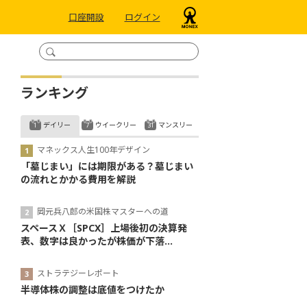
口座開設
ログイン
ランキング
デイリー
ウイークリー
マンスリー
マネックス人生100年デザイン
「墓じまい」には期限がある？墓じまい
の流れとかかる費用を解説
岡元兵八郎の米国株マスターへの道
スペースＸ［SPCX］上場後初の決算発
表、数字は良かったが株価が下落...
ストラテジーレポート
半導体株の調整は底値をつけたか