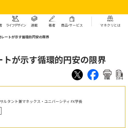
者
ライフデザイン
連載
著者
商
品・
サービス
マネクリとは
効レートが示す循環的円安の限界
ートが示す循環的円安の限界
印刷
ｱﾝｹｰﾄ
ンサルタント兼マネックス・ユニバーシティ FX学長