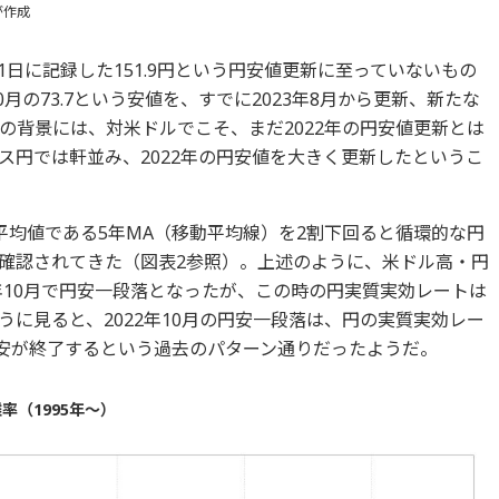
が作成
21日に記録した151.9円という円安値更新に至っていないもの
0月の73.7という安値を、すでに2023年8月から更新、新たな
の背景には、対米ドルでこそ、まだ2022年の円安値更新とは
ス円では軒並み、2022年の円安値を大きく更新したというこ
平均値である5年MA（移動平均線）を2割下回ると循環的な円
確認されてきた（図表2参照）。上述のように、米ドル高・円
年10月で円安一段落となったが、この時の円実質実効レートは
ように見ると、2022年10月の円安一段落は、円の実質実効レー
円安が終了するという過去のパターン通りだったようだ。
率（1995年～）