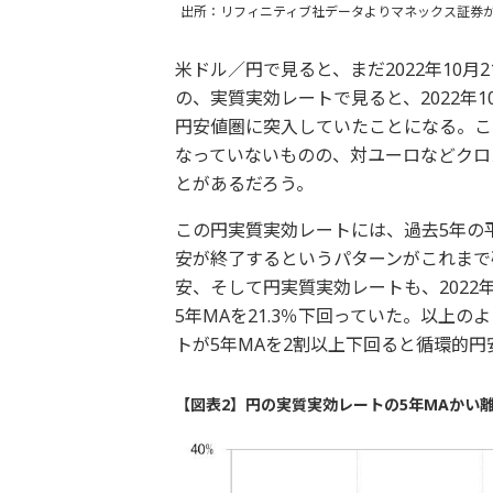
出所：リフィニティブ社データよりマネックス証券
米ドル／円で見ると、まだ2022年10月
の、実質実効レートで見ると、2022年1
円安値圏に突入していたことになる。こ
なっていないものの、対ユーロなどクロ
とがあるだろう。
この円実質実効レートには、過去5年の
安が終了するというパターンがこれまで
安、そして円実質実効レートも、2022
5年MAを21.3％下回っていた。以上の
トが5年MAを2割以上下回ると循環的
【図表2】円の実質実効レートの5年MAかい離