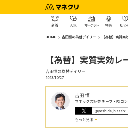
新着
人気
マーケット
特集
初心
HOME
吉田恒の為替デイリー
【為替】実質実
【為替】実質実効レ
吉田恒の為替デイリー
2023/10/27
吉田 恒
マネックス証券 チーフ・FXコ
@yoshida_hisash1
もっと見る