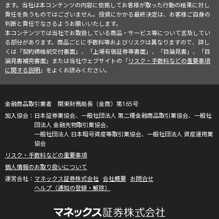
ます。当社は本コンテンツの内容に依拠してお客様が取った行動の結果に対し
責任を負うものではございません。投資にかかる最終決定は、お客様ご自身の
判断と責任でなさるようお願いいたします。
本コンテンツでは当社でお取扱している商品・サービス等について言及してい
る部分があります。商品ごとに手数料等およびリスクは異なりますので、詳し
くは「契約締結前交付書面」、「上場有価証券等書面」、「目論見書」、「目
論見書補完書面」または当社ウェブサイトの「
リスク・手数料などの重要事項
に関する説明
」をよくお読みください。
金融商品取引業者 関東財務局長（金商）第165号
日本証券業協会、一般社団法人 第二種金融商品取引業協会、一般社
団法人 金融先物取引業協会、
一般社団法人 日本暗号資産等取引業協会、一般社団法人 資産運用業
協会
リスク・手数料などの重要事項
個人情報のお取り扱いについて
マネックス証券株式会社
会社概要
お問合せ
ヘルプ（通知の登録・解除）