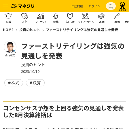
口座開設
ログイン
新着
人気
マーケット
特集
初心者
ライフデザイン
連載
著者
商
HOME
投資のヒント
ファーストリテイリングは強気の見通しを発表
ファーストリテイリングは強気の
見通しを発表
金山 敏之
投資のヒント
2023/10/19
株式
決算
コンセンサス予想を上回る強気の見通しを発表
した8月決算銘柄は