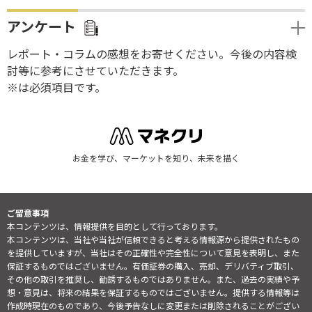
アンケート
レポート・コラムの感想をお寄せください。今後の内容検
討等に参考にさせていただきます。
※は必須項目です。
お金を学び、マーケットを知り、未来を描く
ご留意事項
本コンテンツは、情報提供を目的として行っております。
本コンテンツは、当社や当社が信頼できると考える情報源から提供されたもの
を提供していますが、当社はその正確性や完全性について意見を表明し、また
保証するものではございません。有価証券の購入、売却、デリバティブ取引、
その他の取引を推奨し、勧誘するものではありません。また、過去の実績や予
想・意見は、将来の結果を保証するものではございません。提供する情報等は
作成時現在のものであり、今後予告なしに変更または削除されることがござい