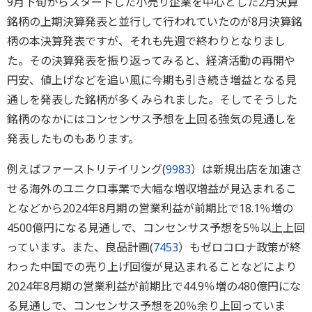
9月下旬からスタートした小売り企業を中心とした2月決算
銘柄の上期決算発表と並行して行われていたのが8月決算銘
柄の本決算発表ですが、それも先週で終わりとなりまし
た。その決算発表を振り返ってみると、経済活動の再開や
円安、値上げなどを追い風に今期も引き続き増益となる見
通しを発表した銘柄が多くみられました。そしてそうした
銘柄のなかにはコンセンサス予想を上回る強気の見通しを
発表したものもあります。
例えばファーストリテイリング(
9983
）は新規出店を加速さ
せる海外のユニクロ事業で大幅な増収増益が見込まれるこ
となどから2024年8月期の営業利益が前期比で18.1％増の
4500億円になる見通しで、コンセンサス予想を5％以上上回
っています。また、良品計画(
7453
）もゼロコロナ政策が終
わった中国での売り上げ回復が見込まれることなどにより
2024年8月期の営業利益が前期比で44.9％増の480億円にな
る見通しで、コンセンサス予想を20％余り上回っていま