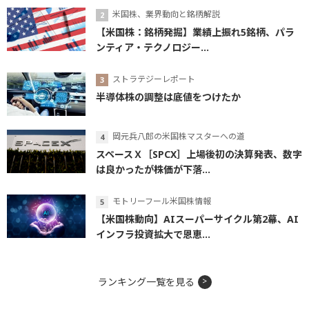
米国株、業界動向と銘柄解説
【米国株：銘柄発掘】業績上振れ5銘柄、パラ
ンティア・テクノロジー...
ストラテジーレポート
半導体株の調整は底値をつけたか
岡元兵八郎の米国株マスターへの道
スペースＸ［SPCX］上場後初の決算発表、数字
は良かったが株価が下落...
モトリーフール米国株情報
【米国株動向】AIスーパーサイクル第2幕、AI
インフラ投資拡大で恩恵...
ランキング一覧を見る