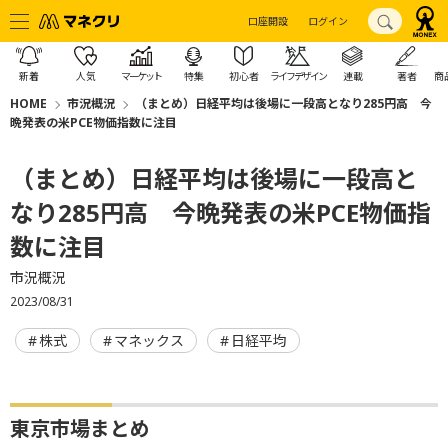
口座開設
ログイン
新着
人気
マーケット
特集
初心者
ライフデザイン
連載
著者
商
HOME
市況概況
（まとめ）日経平均は後場に一段高となり285円高 今
晩発表の米PCE物価指数に注目
（まとめ）日経平均は後場に一段高と
なり285円高 今晩発表の米PCE物価指
数に注目
市況概況
2023/08/31
株式
マネックス
日経平均
東京市場まとめ