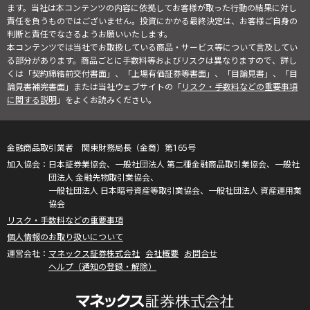
ます。当社は本コンテンツの内容に依拠してお客様が取った行動の結果に対し
責任を負うものではございません。投資にかかる最終決定は、お客様ご自身の
判断と責任でなさるようお願いいたします。
本コンテンツでは当社でお取扱している商品・サービス等について言及してい
る部分があります。商品ごとに手数料等およびリスクは異なりますので、詳し
くは「契約締結前交付書面」、「上場有価証券等書面」、「目論見書」、「目
論見書補完書面」または当社ウェブサイトの「
リスク・手数料などの重要事項
に関する説明
」をよくお読みください。
金融商品取引業者 関東財務局長（金商）第165号
日本証券業協会、一般社団法人 第二種金融商品取引業協会、一般社
団法人 金融先物取引業協会、
一般社団法人 日本暗号資産等取引業協会、一般社団法人 資産運用業
協会
リスク・手数料などの重要事項
個人情報のお取り扱いについて
マネックス証券株式会社
会社概要
お問合せ
ヘルプ（通知の登録・解除）