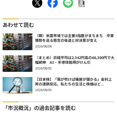
ｱﾝｹｰﾄ
あわせて読む
（朝）米国市場では主要3指数がまちまち 中東
情勢を巡る懸念の後退と好決算が支え
2026/08/06
（まとめ）日経平均は2,342円高の66,300円で大
幅続伸 AI・半導体銘柄がけん引
2026/08/05
【日本株】「風が吹けば桶屋が儲かる」金利上
昇の連鎖反応。私たちの生活と株価はど...
2026/08/05
「市況概況」の過去記事を読む