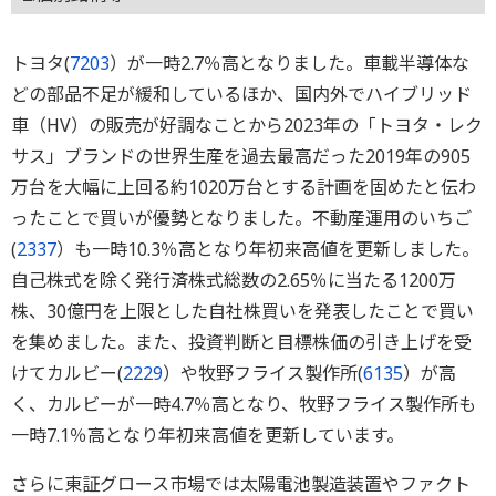
トヨタ(
7203
）が一時2.7％高となりました。車載半導体な
どの部品不足が緩和しているほか、国内外でハイブリッド
車（HV）の販売が好調なことから2023年の「トヨタ・レク
サス」ブランドの世界生産を過去最高だった2019年の905
万台を大幅に上回る約1020万台とする計画を固めたと伝わ
ったことで買いが優勢となりました。不動産運用のいちご
(
2337
）も一時10.3％高となり年初来高値を更新しました。
自己株式を除く発行済株式総数の2.65％に当たる1200万
株、30億円を上限とした自社株買いを発表したことで買い
を集めました。また、投資判断と目標株価の引き上げを受
けてカルビー(
2229
）や牧野フライス製作所(
6135
）が高
く、カルビーが一時4.7％高となり、牧野フライス製作所も
一時7.1％高となり年初来高値を更新しています。
さらに東証グロース市場では太陽電池製造装置やファクト