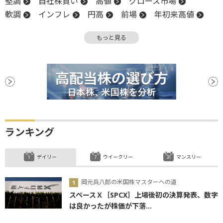
堅調
自社株買い
高値
グロース市場
軟調
インフレ
円高
前場
年初来高値
米国株
上値
FRB
後場
引け
安値
もっと見る
ランキング
デイリー
ウイークリー
マンスリー
岡元兵八郎の米国株マスターへの道
スペースＸ［SPCX］上場後初の決算発表、数字
は良かったが株価が下落...