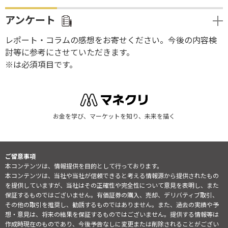
アンケート
レポート・コラムの感想をお寄せください。今後の内容検
討等に参考にさせていただきます。
※は必須項目です。
お金を学び、マーケットを知り、未来を描く
ご留意事項
本コンテンツは、情報提供を目的として行っております。
本コンテンツは、当社や当社が信頼できると考える情報源から提供されたもの
を提供していますが、当社はその正確性や完全性について意見を表明し、また
保証するものではございません。有価証券の購入、売却、デリバティブ取引、
その他の取引を推奨し、勧誘するものではありません。また、過去の実績や予
想・意見は、将来の結果を保証するものではございません。提供する情報等は
作成時現在のものであり、今後予告なしに変更または削除されることがござい