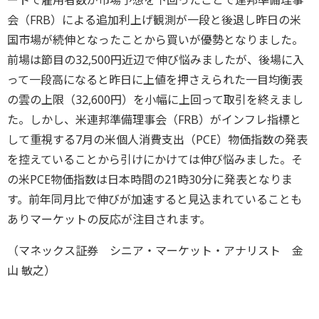
ートで雇用者数が市場予想を下回ったことで連邦準備理事
会（FRB）による追加利上げ観測が一段と後退し昨日の米
国市場が続伸となったことから買いが優勢となりました。
前場は節目の32,500円近辺で伸び悩みましたが、後場に入
って一段高になると昨日に上値を押さえられた一目均衡表
の雲の上限（32,600円）を小幅に上回って取引を終えまし
た。しかし、米連邦準備理事会（FRB）がインフレ指標と
して重視する7月の米個人消費支出（PCE）物価指数の発表
を控えていることから引けにかけては伸び悩みました。そ
の米PCE物価指数は日本時間の21時30分に発表となりま
す。前年同月比で伸びが加速すると見込まれていることも
ありマーケットの反応が注目されます。
（マネックス証券 シニア・マーケット・アナリスト 金
山 敏之）