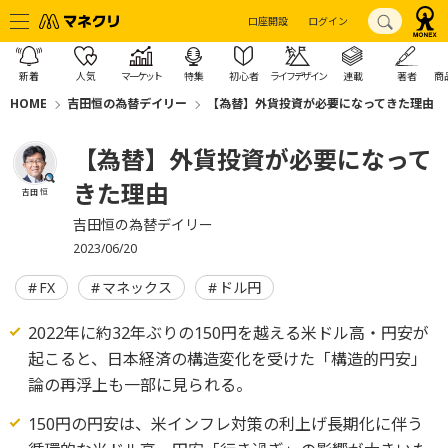
口座開設
ログイン
新着
人気
マーケット
特集
初心者
ライフデザイン
連載
著者
商
HOME
吉田恒の為替デイリー
【為替】外貨投資が必要になってきた理由
【為替】外貨投資が必要になって
きた理由
吉田 恒
吉田恒の為替デイリー
2023/06/20
FX
マネックス
ドル円
2022年に約32年ぶりの150円を越える米ドル高・円安が
起こると、日本経済の構造変化を受けた「構造的円安」
論の再浮上も一部に見られる。
150円の円安は、米インフレ対策の利上げ長期化に伴う