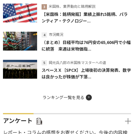
米国株、業界動向と銘柄解説
【米国株：銘柄発掘】業績上振れ5銘柄、パラ
ンティア・テクノロジー...
市況概況
（まとめ）日経平均は76円安の65,606円で小幅
に続落 来週は米物価指...
岡元兵八郎の米国株マスターへの道
スペースＸ［SPCX］上場後初の決算発表、数字
は良かったが株価が下落...
ランキング一覧を見る
アンケート
レポート・コラムの感想をお寄せください。今後の内容検