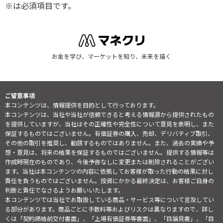
※は必須項目です。
お金を学び、マーケットを知り、未来を描く
ご留意事項
本コンテンツは、情報提供を目的として行っております。
本コンテンツは、当社や当社が信頼できると考える情報源から提供されたもの
を提供していますが、当社はその正確性や完全性について意見を表明し、また
保証するものではございません。有価証券の購入、売却、デリバティブ取引、
その他の取引を推奨し、勧誘するものではありません。また、過去の実績や予
想・意見は、将来の結果を保証するものではございません。提供する情報等は
作成時現在のものであり、今後予告なしに変更または削除されることがござい
ます。当社は本コンテンツの内容に依拠してお客様が取った行動の結果に対し
責任を負うものではございません。投資にかかる最終決定は、お客様ご自身の
判断と責任でなさるようお願いいたします。
本コンテンツでは当社でお取扱している商品・サービス等について言及してい
る部分があります。商品ごとに手数料等およびリスクは異なりますので、詳し
くは「契約締結前交付書面」、「上場有価証券等書面」、「目論見書」、「目