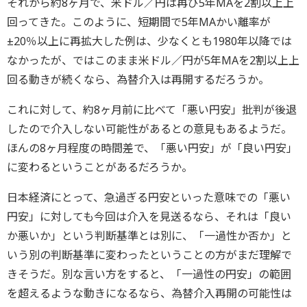
それから約8ヶ月で、米ドル／円は再び5年MAを2割以上上
回ってきた。このように、短期間で5年MAかい離率が
±20％以上に再拡大した例は、少なくとも1980年以降では
なかったが、ではこのまま米ドル／円が5年MAを2割以上上
回る動きが続くなら、為替介入は再開するだろうか。
これに対して、約8ヶ月前に比べて「悪い円安」批判が後退
したので介入しない可能性があるとの意見もあるようだ。
ほんの8ヶ月程度の時間差で、「悪い円安」が「良い円安」
に変わるということがあるだろうか。
日本経済にとって、急過ぎる円安といった意味での「悪い
円安」に対しても今回は介入を見送るなら、それは「良い
か悪いか」という判断基準とは別に、「一過性か否か」と
いう別の判断基準に変わったということの方がまだ理解で
きそうだ。別な言い方をすると、「一過性の円安」の範囲
を超えるような動きになるなら、為替介入再開の可能性は