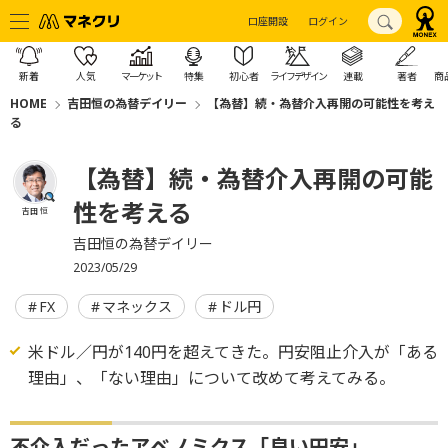
口座開設
ログイン
新着
人気
マーケット
特集
初心者
ライフデザイン
連載
著者
商
HOME
吉田恒の為替デイリー
【為替】続・為替介入再開の可能性を考え
る
【為替】続・為替介入再開の可能
性を考える
吉田 恒
吉田恒の為替デイリー
2023/05/29
FX
マネックス
ドル円
米ドル／円が140円を超えてきた。円安阻止介入が「ある
理由」、「ない理由」について改めて考えてみる。
不介入だったアベノミクス「良い円安」