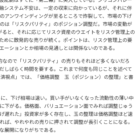
金融システム不安は、一定の収束に向かっているが、それに伴
のアンワインディングが至るところで炸裂して、市場の下げ
のは「リスクパリティ」のポジション調整だ。市場の変動が
上がると、それに応じてリスク資産のウエイトをリスク管理上の
ために散発的な売りが続く。ポイントは、リスク管理上の要
エーションとか相場の見通しとは関係ないのである。
定的なので「リスクパリティ」の売りもそれほど多くないだろ
だしばらく時間を要する。これまで何度も同じことを述べて
経済視点」では、「価格調整 玉（ポジション）の整理」と書
らいに、下げ相場は速い。買い手がいなくなった流動性の薄い中
に下がる。価格面、バリュエーション面でみれば調整じゅう
げ遅れた」投資家が多く存在し、玉の整理は価格調整ほど速
れば、やれやれの売りに押されて調整が長引くことになる。
な展開になりがちである。