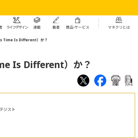
者
ライフデザイン
連載
著者
商
品・
サービス
マネクリとは
Time Is Different）か？
 Is Different）か？
印刷
ｱﾝｹｰﾄ
テジスト