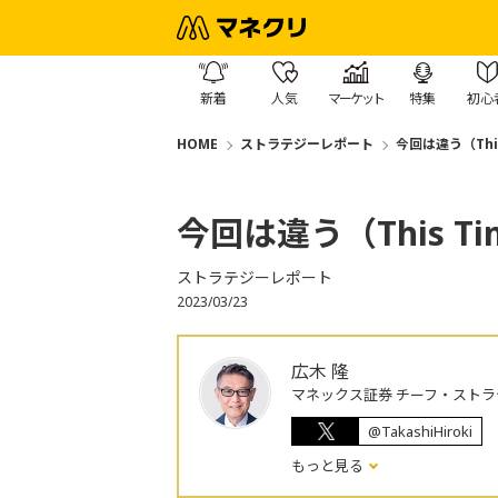
新着
人気
マーケット
特集
初心
HOME
ストラテジーレポート
今回は違う（This 
今回は違う（This Time
ストラテジーレポート
2023/03/23
広木 隆
マネックス証券 チーフ・ストラ
@TakashiHiroki
もっと見る