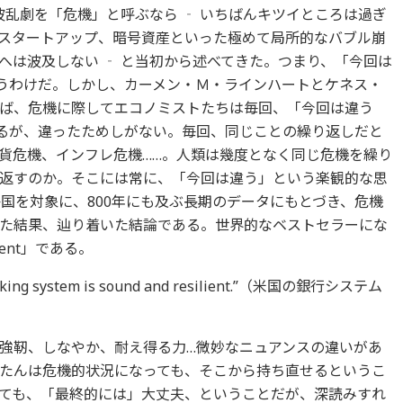
波乱劇を「危機」と呼ぶなら ‐ いちばんキツイところは過ぎ
、スタートアップ、暗号資産といった極めて局所的なバブル崩
へは波及しない ‐ と当初から述べてきた。つまり、「今回は
nt.）」というわけだ。しかし、カーメン・Ｍ・ラインハートとケネス・
ば、危機に際してエコノミストたちは毎回、「今回は違う
.）」と主張するが、違ったためしがない。毎回、同じことの繰り返しだと
貨危機、インフレ危機……。人類は幾度となく同じ危機を繰り
返すのか。そこには常に、「今回は違う」という楽観的な思
国を対象に、800年にも及ぶ長期のデータにもとづき、危機
た結果、辿り着いた結論である。世界的なベストセラーにな
erent」である。
g system is sound and resilient.”（米国の銀行システム
強靭、しなやか、耐え得る力…微妙なニュアンスの違いがあ
たんは危機的状況になっても、そこから持ち直せるというこ
ても、「最終的には」大丈夫、ということだが、深読みすれ