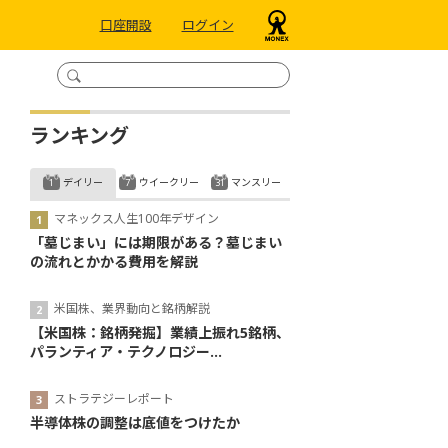
口座開設
ログイン
ランキング
デイリー
ウイークリー
マンスリー
マネックス人生100年デザイン
「墓じまい」には期限がある？墓じまい
の流れとかかる費用を解説
米国株、業界動向と銘柄解説
【米国株：銘柄発掘】業績上振れ5銘柄、
パランティア・テクノロジー...
ストラテジーレポート
半導体株の調整は底値をつけたか