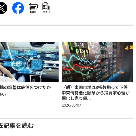
印刷
ｱﾝｹｰﾄ
株の調整は底値をつけたか
（朝）米国市場は3指数揃って下落
中東情勢悪化懸念から投資家心理が
8/07
悪化し売り優...
2026/08/07
去記事を読む