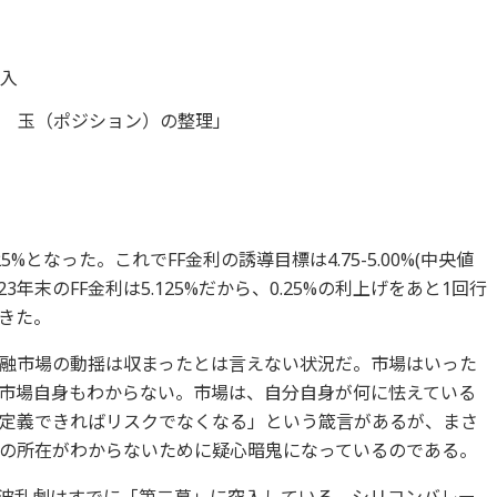
突入
整 玉（ポジション）の整理」
%となった。これでFF金利の誘導目標は4.75-5.00%(中央値
23年末のFF金利は5.125%だから、0.25%の利上げをあと1回行
きた。
融市場の動揺は収まったとは言えない状況だ。市場はいった
市場自身もわからない。市場は、自分自身が何に怯えている
定義できればリスクでなくなる」という箴言があるが、まさ
の所在がわからないために疑心暗鬼になっているのである。
波乱劇はすでに「第二幕」に突入している。シリコンバレー