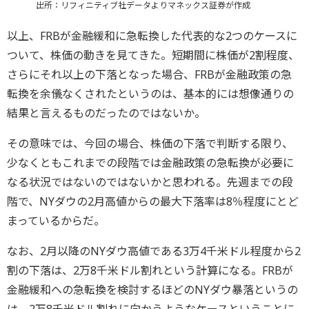
出所：リフィニティブ社データよりマネックス証券が作成
以上、FRBが金融緩和に急転換した代表的な2つのケースに
ついて、株価の動きを見てきた。短期間に株価が2割程度、
さらにそれ以上の下落となった場合、FRBが金融政策の急
転換を余儀なくされたというのは、基本的には想像通りの
結果と言えるものだったのではないか。
その意味では、今回の場合、株価の下落で判断する限り、
少なくともこれまでの段階では金融政策の急転換が必要に
なる状況ではないのではないかと思われる。先週までの段
階で、NYダウの2月高値からの最大下落率は8％程度にとど
まっているからだ。
なお、2月以降のNYダウ高値である3万4千米ドル程度から2
割の下落は、2万8千米ドル割れという計算になる。FRBが
金融緩和への急転換を検討するほどのNYダウ暴落というの
は、2万8千米ドル割れに向かうようなケースということに