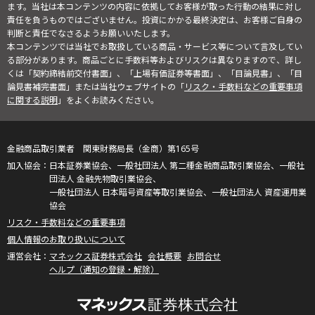
ます。当社は本コンテンツの内容に依拠してお客様が取った行動の結果に対し
責任を負うものではございません。投資にかかる最終決定は、お客様ご自身の
判断と責任でなさるようお願いいたします。
本コンテンツでは当社でお取扱している商品・サービス等について言及してい
る部分があります。商品ごとに手数料等およびリスクは異なりますので、詳し
くは「契約締結前交付書面」、「上場有価証券等書面」、「目論見書」、「目
論見書補完書面」または当社ウェブサイトの「
リスク・手数料などの重要事項
に関する説明
」をよくお読みください。
金融商品取引業者 関東財務局長（金商）第165号
日本証券業協会、一般社団法人 第二種金融商品取引業協会、一般社
団法人 金融先物取引業協会、
一般社団法人 日本暗号資産等取引業協会、一般社団法人 資産運用業
協会
リスク・手数料などの重要事項
個人情報のお取り扱いについて
マネックス証券株式会社
会社概要
お問合せ
ヘルプ（通知の登録・解除）