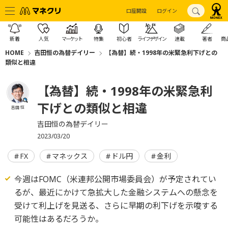
口座開設
ログイン
新着
人気
マーケット
特集
初心者
ライフデザイン
連載
著者
商
HOME
吉田恒の為替デイリー
【為替】続・1998年の米緊急利下げとの
類似と相違
【為替】続・1998年の米緊急利
下げとの類似と相違
吉田 恒
吉田恒の為替デイリー
2023/03/20
FX
マネックス
ドル円
金利
今週はFOMC（米連邦公開市場委員会）が予定されてい
るが、最近にかけて急拡大した金融システムへの懸念を
受けて利上げを見送る、さらに早期の利下げを示唆する
可能性はあるだろうか。