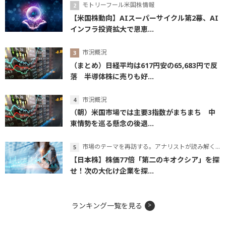
モトリーフール米国株情報
【米国株動向】AIスーパーサイクル第2幕、AI
インフラ投資拡大で恩恵...
市況概況
（まとめ）日経平均は617円安の65,683円で反
落 半導体株に売りも好...
市況概況
（朝）米国市場では主要3指数がまちまち 中
東情勢を巡る懸念の後退...
市場のテーマを再訪する。アナリストが読み解くテーマの本質
【日本株】株価77倍「第二のキオクシア」を探
せ！次の大化け企業を探...
ランキング一覧を見る