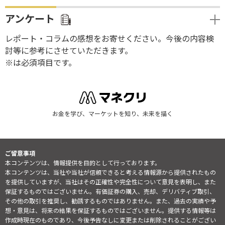
アンケート
レポート・コラムの感想をお寄せください。今後の内容検
討等に参考にさせていただきます。
※は必須項目です。
お金を学び、マーケットを知り、未来を描く
ご留意事項
本コンテンツは、情報提供を目的として行っております。
本コンテンツは、当社や当社が信頼できると考える情報源から提供されたもの
を提供していますが、当社はその正確性や完全性について意見を表明し、また
保証するものではございません。有価証券の購入、売却、デリバティブ取引、
その他の取引を推奨し、勧誘するものではありません。また、過去の実績や予
想・意見は、将来の結果を保証するものではございません。提供する情報等は
作成時現在のものであり、今後予告なしに変更または削除されることがござい