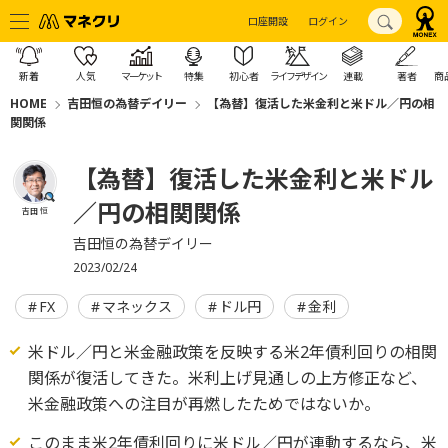
口座開設
ログイン
新着
人気
マーケット
特集
初心者
ライフデザイン
連載
著者
商
HOME
吉田恒の為替デイリー
【為替】復活した米金利と米ドル／円の相
関関係
【為替】復活した米金利と米ドル
／円の相関関係
吉田 恒
吉田恒の為替デイリー
2023/02/24
FX
マネックス
ドル円
金利
米ドル／円と米金融政策を反映する米2年債利回りの相関
関係が復活してきた。米利上げ見通しの上方修正など、
米金融政策への注目が再燃したためではないか。
このまま米2年債利回りに米ドル／円が連動するなら、米