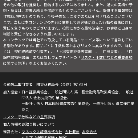
その他の取引を推奨し、勧誘するものではありません。また、過去の実績や予
想・意見は、将来の結果を保証するものではございません。提供する情報等は
作成時現在のものであり、今後予告なしに変更または削除されることがござい
ます。当社は本コンテンツの内容に依拠してお客様が取った行動の結果に対し
責任を負うものではございません。投資にかかる最終決定は、お客様ご自身の
判断と責任でなさるようお願いいたします。
本コンテンツでは当社でお取扱している商品・サービス等について言及してい
る部分があります。商品ごとに手数料等およびリスクは異なりますので、詳し
くは「契約締結前交付書面」、「上場有価証券等書面」、「目論見書」、「目
論見書補完書面」または当社ウェブサイトの「
リスク・手数料などの重要事項
に関する説明
」をよくお読みください。
金融商品取引業者 関東財務局長（金商）第165号
日本証券業協会、一般社団法人 第二種金融商品取引業協会、一般社
団法人 金融先物取引業協会、
一般社団法人 日本暗号資産等取引業協会、一般社団法人 資産運用業
協会
リスク・手数料などの重要事項
個人情報のお取り扱いについて
マネックス証券株式会社
会社概要
お問合せ
ヘルプ（通知の登録・解除）