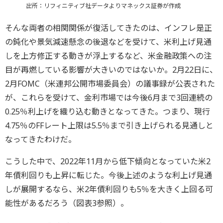
出所：リフィニティブ社データよりマネックス証券が作成
そんな両者の相関関係が復活してきたのは、インフレ是正
の鈍化や景気減速懸念の後退などを受けて、米利上げ見通
しを上方修正する動きが浮上するなど、米金融政策への注
目が再燃している影響が大きいのではないか。2月22日に、
2月FOMC（米連邦公開市場委員会）の議事録が公表された
が、これらを受けて、金利市場では今後6月まで3回連続の
0.25％利上げを織り込む動きとなってきた。つまり、現行
4.75％のFFレート上限は5.5％まで引き上げられる見通しと
なってきたわけだ。
こうした中で、2022年11月から低下傾向となっていた米2
年債利回りも上昇に転じた。今後上述のような利上げ見通
しが展開するなら、米2年債利回りも5％を大きく上回る可
能性があるだろう（図表3参照）。