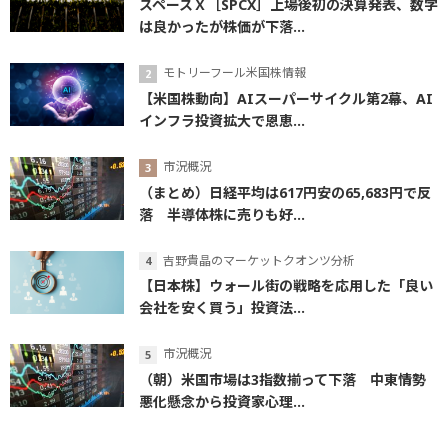
スペースＸ［SPCX］上場後初の決算発表、数字
は良かったが株価が下落...
モトリーフール米国株情報
【米国株動向】AIスーパーサイクル第2幕、AI
インフラ投資拡大で恩恵...
市況概況
（まとめ）日経平均は617円安の65,683円で反
落 半導体株に売りも好...
吉野貴晶のマーケットクオンツ分析
【日本株】ウォール街の戦略を応用した「良い
会社を安く買う」投資法...
市況概況
（朝）米国市場は3指数揃って下落 中東情勢
悪化懸念から投資家心理...