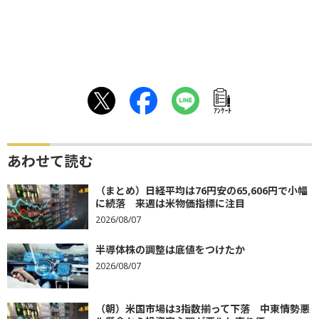
ｱﾝｹｰﾄ
あわせて読む
（まとめ）日経平均は76円安の65,606円で小幅
に続落 来週は米物価指標に注目
2026/08/07
半導体株の調整は底値をつけたか
2026/08/07
（朝）米国市場は3指数揃って下落 中東情勢悪