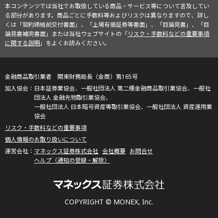
本コンテンツでは当社でお取扱している商品・サービス等について言及してい
る部分があります。商品ごとに手数料等およびリスクは異なりますので、詳し
くは「契約締結前交付書面」、「上場有価証券等書面」、「目論見書」、「目
論見書補完書面」または当社ウェブサイトの「
リスク・手数料などの重要事項
に関する説明
」をよくお読みください。
金融商品取引業者 関東財務局長（金商）第165号
日本証券業協会、一般社団法人 第二種金融商品取引業協会、一般社
団法人 金融先物取引業協会、
一般社団法人 日本暗号資産等取引業協会、一般社団法人 資産運用業
協会
リスク・手数料などの重要事項
個人情報のお取り扱いについて
マネックス証券株式会社
会社概要
お問合せ
ヘルプ（通知の登録・解除）
COPYRIGHT © MONEX, Inc.