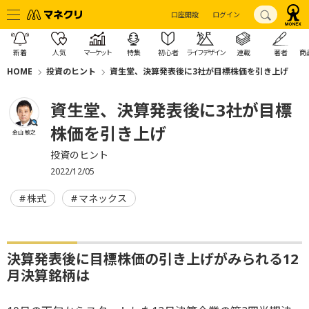
口座開設
ログイン
新着
人気
マーケット
特集
初心者
ライフデザイン
連載
著者
商
HOME
投資のヒント
資生堂、決算発表後に3社が目標株価を引き上げ
資生堂、決算発表後に3社が目標
株価を引き上げ
金山 敏之
投資のヒント
2022/12/05
株式
マネックス
決算発表後に目標株価の引き上げがみられる12
月決算銘柄は