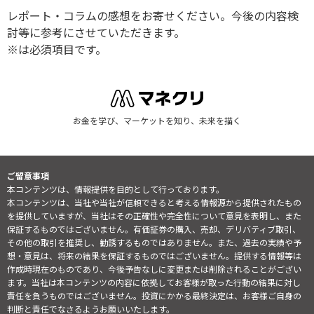
レポート・コラムの感想をお寄せください。今後の内容検
討等に参考にさせていただきます。
※は必須項目です。
お金を学び、マーケットを知り、未来を描く
ご留意事項
本コンテンツは、情報提供を目的として行っております。
本コンテンツは、当社や当社が信頼できると考える情報源から提供されたもの
を提供していますが、当社はその正確性や完全性について意見を表明し、また
保証するものではございません。有価証券の購入、売却、デリバティブ取引、
その他の取引を推奨し、勧誘するものではありません。また、過去の実績や予
想・意見は、将来の結果を保証するものではございません。提供する情報等は
作成時現在のものであり、今後予告なしに変更または削除されることがござい
ます。当社は本コンテンツの内容に依拠してお客様が取った行動の結果に対し
責任を負うものではございません。投資にかかる最終決定は、お客様ご自身の
判断と責任でなさるようお願いいたします。