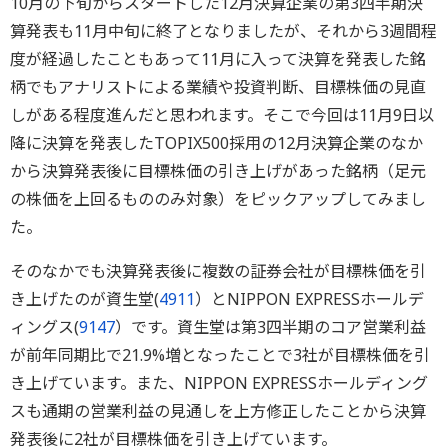
10月の下旬からスタートした12月決算企業の第3四半期決
算発表も11月中旬に終了となりましたが、それから3週間程
度が経過したこともあって11月に入って決算を発表した銘
柄でもアナリストによる業績や投資判断、目標株価の見直
しがある程度進んだと思われます。そこで今回は11月9日以
降に決算を発表したTOPIX500採用の12月決算企業のなか
から決算発表後に目標株価の引き上げがあった銘柄（足元
の株価を上回るもののみ対象）をピックアップしてみまし
た。
そのなかでも決算発表後に複数の証券会社が目標株価を引
き上げたのが資生堂(
4911
）とNIPPON EXPRESSホールデ
ィングス(
9147
）です。資生堂は第3四半期のコア営業利益
が前年同期比で21.9%増となったことで3社が目標株価を引
き上げています。また、NIPPON EXPRESSホールディング
スも通期の営業利益の見通しを上方修正したことから決算
発表後に2社が目標株価を引き上げています。