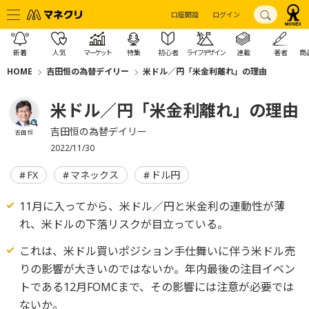
口座開設
ログイン
新着
人気
マーケット
特集
初心者
ライフデザイン
連載
著者
商
HOME
吉田恒の為替デイリー
米ドル／円「米金利離れ」の理由
米ドル／円「米金利離れ」の理由
吉田恒の為替デイリー
吉田 恒
2022/11/30
FX
マネックス
ドル円
11月に入ってから、米ドル／円と米金利の連動性が薄
れ、米ドルの下落リスクが目立っている。
これは、米ドル買いポジション手仕舞いに伴う米ドル売
りの影響が大きいのではないか。年内最後の注目イベン
トである12月FOMCまで、その影響には注意が必要では
ないか。