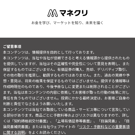
お金を学び、マーケットを知り、未来を描く
ご留意事項
本コンテンツは、情報提供を目的として行っております。
本コンテンツは、当社や当社が信頼できると考える情報源から提供されたもの
を提供していますが、当社はその正確性や完全性について意見を表明し、また
保証するものではございません。有価証券の購入、売却、デリバティブ取引、
その他の取引を推奨し、勧誘するものではありません。また、過去の実績や予
想・意見は、将来の結果を保証するものではございません。提供する情報等は
作成時現在のものであり、今後予告なしに変更または削除されることがござい
ます。当社は本コンテンツの内容に依拠してお客様が取った行動の結果に対し
責任を負うものではございません。投資にかかる最終決定は、お客様ご自身の
判断と責任でなさるようお願いいたします。
本コンテンツでは当社でお取扱している商品・サービス等について言及してい
る部分があります。商品ごとに手数料等およびリスクは異なりますので、詳し
くは「契約締結前交付書面」、「上場有価証券等書面」、「目論見書」、「目
論見書補完書面」または当社ウェブサイトの「
リスク・手数料などの重要事項
に関する説明
」をよくお読みください。