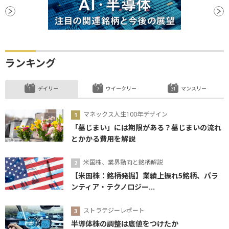
ランキング
デイリー
ウイークリー
マンスリー
マネックス人生100年デザイン
「墓じまい」には期限がある？墓じまいの流れ
とかかる費用を解説
米国株、業界動向と銘柄解説
【米国株：銘柄発掘】業績上振れ5銘柄、パラ
ンティア・テクノロジー...
ストラテジーレポート
半導体株の調整は底値をつけたか