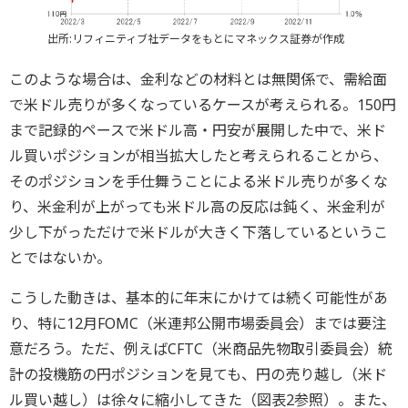
出所:リフィニティブ社データをもとにマネックス証券が作成
このような場合は、金利などの材料とは無関係で、需給面
で米ドル売りが多くなっているケースが考えられる。150円
まで記録的ペースで米ドル高・円安が展開した中で、米ド
ル買いポジションが相当拡大したと考えられることから、
そのポジションを手仕舞うことによる米ドル売りが多くな
り、米金利が上がっても米ドル高の反応は鈍く、米金利が
少し下がっただけで米ドルが大きく下落しているというこ
とではないか。
こうした動きは、基本的に年末にかけては続く可能性があ
り、特に12月FOMC（米連邦公開市場委員会）までは要注
意だろう。ただ、例えばCFTC（米商品先物取引委員会）統
計の投機筋の円ポジションを見ても、円の売り越し（米ド
ル買い越し）は徐々に縮小してきた（図表2参照）。また、