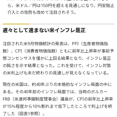
ら、米ドル／円は150円を超える見通しになり、円安阻止
介入との攻防も改めて注目されそう。
遅々として進まない米インフレ是正
注目された米9月物価統計の発表は、PPI（生産者物価指
数）、CPI（消費者物価指数）ともに前年比上昇率が事前予
想コンセンサスを僅かに上回る結果となり、インフレ是正
の鈍さを示す結果となった。これを受けて、インフレ対策
の米利上げも未だ終わりの見通しが見えなくなっている。
現在の米国は、約40年ぶりの本格的なインフレ局面の中に
ある。その40年前のインフレ局面では、当時のボルカー
FRB（米連邦準備制度理事会）議長が、CPIの前年比上昇率
が15％程度から10％割れまで低下したところで利上げを終
了した（図表1参照）。