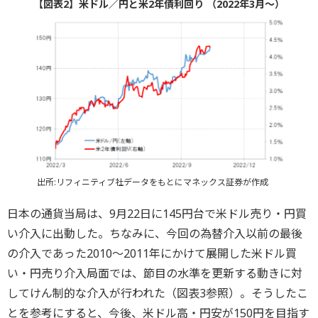
【図表2】米ドル／円と米2年債利回り （2022年3月～）
出所:リフィニティブ社データをもとにマネックス証券が作成
日本の通貨当局は、9月22日に145円台で米ドル売り・円買
い介入に出動した。ちなみに、今回の為替介入以前の最後
の介入であった2010～2011年にかけて展開した米ドル買
い・円売り介入局面では、節目の水準を更新する動きに対
してけん制的な介入が行われた（図表3参照）。そうしたこ
とを参考にすると、今後、米ドル高・円安が150円を目指す