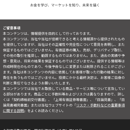
お金を学び、マーケットを知り、未来を描く
ご留意事項
本コンテンツは、情報提供を目的として行っております。
本コンテンツは、当社や当社が信頼できると考える情報源から提供されたもの
を提供していますが、当社はその正確性や完全性について意見を表明し、また
保証するものではございません。有価証券の購入、売却、デリバティブ取引、
その他の取引を推奨し、勧誘するものではありません。また、過去の実績や予
想・意見は、将来の結果を保証するものではございません。提供する情報等は
作成時現在のものであり、今後予告なしに変更または削除されることがござい
ます。当社は本コンテンツの内容に依拠してお客様が取った行動の結果に対し
責任を負うものではございません。投資にかかる最終決定は、お客様ご自身の
判断と責任でなさるようお願いいたします。
本コンテンツでは当社でお取扱している商品・サービス等について言及してい
る部分があります。商品ごとに手数料等およびリスクは異なりますので、詳し
くは「契約締結前交付書面」、「上場有価証券等書面」、「目論見書」、「目
論見書補完書面」または当社ウェブサイトの「
リスク・手数料などの重要事項
に関する説明
」をよくお読みください。