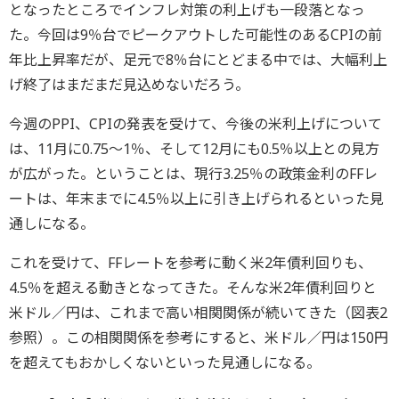
となったところでインフレ対策の利上げも一段落となっ
た。今回は9％台でピークアウトした可能性のあるCPIの前
年比上昇率だが、足元で8％台にとどまる中では、大幅利上
げ終了はまだまだ見込めないだろう。
今週のPPI、CPIの発表を受けて、今後の米利上げについて
は、11月に0.75～1％、そして12月にも0.5％以上との見方
が広がった。ということは、現行3.25％の政策金利のFFレ
ートは、年末までに4.5％以上に引き上げられるといった見
通しになる。
これを受けて、FFレートを参考に動く米2年債利回りも、
4.5％を超える動きとなってきた。そんな米2年債利回りと
米ドル／円は、これまで高い相関関係が続いてきた（図表2
参照）。この相関関係を参考にすると、米ドル／円は150円
を超えてもおかしくないといった見通しになる。