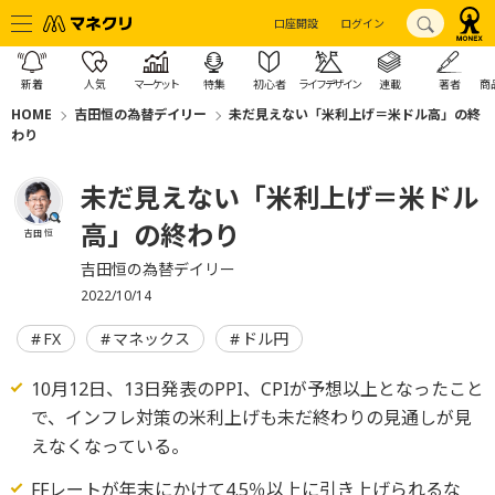
口座開設
ログイン
新着
人気
マーケット
特集
初心者
ライフデザイン
連載
著者
商
HOME
吉田恒の為替デイリー
未だ見えない「米利上げ＝米ドル高」の終
わり
未だ見えない「米利上げ＝米ドル
高」の終わり
吉田 恒
吉田恒の為替デイリー
2022/10/14
FX
マネックス
ドル円
10月12日、13日発表のPPI、CPIが予想以上となったこと
で、インフレ対策の米利上げも未だ終わりの見通しが見
えなくなっている。
FFレートが年末にかけて4.5％以上に引き上げられるな