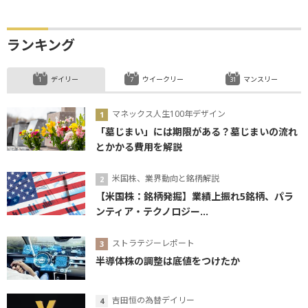
ランキング
デイリー
ウイークリー
マンスリー
マネックス人生100年デザイン
「墓じまい」には期限がある？墓じまいの流れ
とかかる費用を解説
米国株、業界動向と銘柄解説
【米国株：銘柄発掘】業績上振れ5銘柄、パラ
ンティア・テクノロジー...
ストラテジーレポート
半導体株の調整は底値をつけたか
吉田恒の為替デイリー