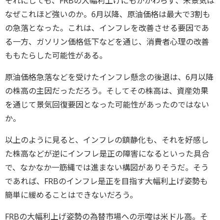
それにしても、FRBの大幅利上げにもかかわらず、米景気は
なぜこれほど強いのか。6月以降、原油価格は最大で3割も
の急落となった。これは、インフレを改善させる要因であ
る一方、ガソリン価格低下などを通じ、消費者心理の改善
ももたらした可能性がある。
原油価格急落などを受けたインフレ懸念の後退は、6月以降
の株高の主因だっただろう。そしてその株高は、資産効果
を通じて景気回復要因となった可能性があったのではない
か。
以上のように見ると、インフレの鎮静化も、それを好感し
た株高などが逆にインフレ是正の障害になるといった具合
で、なかなか一筋縄では進まない構図がありそうだ。そう
であれば、FRBのインフレ是正を目指す大幅利上げ姿勢も
簡単に緩めることはできないだろう。
FRBの大幅利上げ姿勢の為替市場への示唆は米ドル高。そ