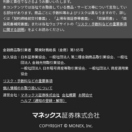
判断と責任でなさるようお願いいたします。
本コンテンツでは当社でお取扱している商品・サービス等について言及してい
る部分があります。商品ごとに手数料等およびリスクは異なりますので、詳し
くは「契約締結前交付書面」、「上場有価証券等書面」、「目論見書」、「目
論見書補完書面」または当社ウェブサイトの「
リスク・手数料などの重要事項
に関する説明
」をよくお読みください。
金融商品取引業者 関東財務局長（金商）第165号
日本証券業協会、一般社団法人 第二種金融商品取引業協会、一般社
団法人 金融先物取引業協会、
一般社団法人 日本暗号資産等取引業協会、一般社団法人 資産運用業
協会
リスク・手数料などの重要事項
個人情報のお取り扱いについて
マネックス証券株式会社
会社概要
お問合せ
ヘルプ（通知の登録・解除）
COPYRIGHT © MONEX, Inc.