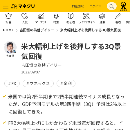
口座開設
ログイン
新着
人気
マーケット
特集
初心者
ライフデザイン
連載
著者
商
HOME
吉田恒の為替デイリー
米大幅利上げを後押しする3Q景気回復
米大幅利上げを後押しする3Q景
気回復
吉田 恒
吉田恒の為替デイリー
2022/09/07
FX
マネックス
金利
米国では第2四半期まで2四半期連続マイナス成長となっ
たが、GDP予測モデルの第3四半期（3Q）予想は2％以上
に回復してきた。
FRB大幅利上げにもかかわらず米景気が回復すると、イ