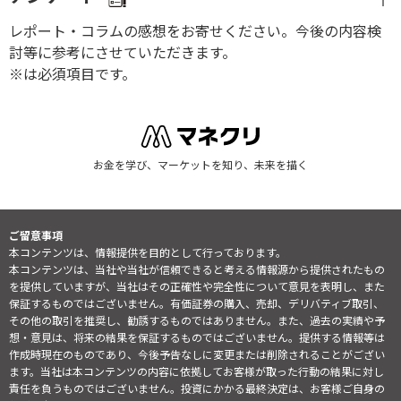
レポート・コラムの感想をお寄せください。今後の内容検
討等に参考にさせていただきます。
※は必須項目です。
お金を学び、マーケットを知り、未来を描く
ご留意事項
本コンテンツは、情報提供を目的として行っております。
本コンテンツは、当社や当社が信頼できると考える情報源から提供されたもの
を提供していますが、当社はその正確性や完全性について意見を表明し、また
保証するものではございません。有価証券の購入、売却、デリバティブ取引、
その他の取引を推奨し、勧誘するものではありません。また、過去の実績や予
想・意見は、将来の結果を保証するものではございません。提供する情報等は
作成時現在のものであり、今後予告なしに変更または削除されることがござい
ます。当社は本コンテンツの内容に依拠してお客様が取った行動の結果に対し
責任を負うものではございません。投資にかかる最終決定は、お客様ご自身の