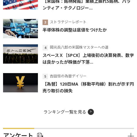
【米国株：銘柄発掘】業績上振れ5銘柄、パラ
ンティア・テクノロジー...
ストラテジーレポート
半導体株の調整は底値をつけたか
岡元兵八郎の米国株マスターへの道
スペースＸ［SPCX］上場後初の決算発表、数字
は良かったが株価が下落...
吉田恒の為替デイリー
【為替】120日MA（移動平均線）割れが示す円
売り取引の損失
ランキング一覧を見る
アンケート