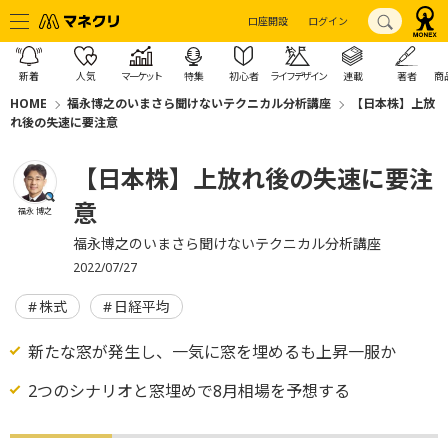
口座開設
ログイン
新着
人気
マーケット
特集
初心者
ライフデザイン
連載
著者
商
HOME
福永博之のいまさら聞けないテクニカル分析講座
【日本株】上放
れ後の失速に要注意
【日本株】上放れ後の失速に要注
意
福永 博之
福永博之のいまさら聞けないテクニカル分析講座
2022/07/27
株式
日経平均
新たな窓が発生し、一気に窓を埋めるも上昇一服か
2つのシナリオと窓埋めで8月相場を予想する