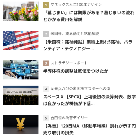
マネックス人生100年デザイン
「墓じまい」には期限がある？墓じまいの流れ
とかかる費用を解説
米国株、業界動向と銘柄解説
【米国株：銘柄発掘】業績上振れ5銘柄、パラ
ンティア・テクノロジー...
ストラテジーレポート
半導体株の調整は底値をつけたか
岡元兵八郎の米国株マスターへの道
スペースＸ［SPCX］上場後初の決算発表、数字
は良かったが株価が下落...
吉田恒の為替デイリー
【為替】120日MA（移動平均線）割れが示す円
売り取引の損失