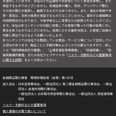
を提供していますが、当社はその正確性や完全性について意見を表明し、また
保証するものではございません。有価証券の購入、売却、デリバティブ取引、
その他の取引を推奨し、勧誘するものではありません。また、過去の実績や予
想・意見は、将来の結果を保証するものではございません。提供する情報等は
作成時現在のものであり、今後予告なしに変更または削除されることがござい
ます。当社は本コンテンツの内容に依拠してお客様が取った行動の結果に対し
責任を負うものではございません。投資にかかる最終決定は、お客様ご自身の
判断と責任でなさるようお願いいたします。
本コンテンツでは当社でお取扱している商品・サービス等について言及してい
る部分があります。商品ごとに手数料等およびリスクは異なりますので、詳し
くは「契約締結前交付書面」、「上場有価証券等書面」、「目論見書」、「目
論見書補完書面」または当社ウェブサイトの「
リスク・手数料などの重要事項
に関する説明
」をよくお読みください。
金融商品取引業者 関東財務局長（金商）第165号
日本証券業協会、一般社団法人 第二種金融商品取引業協会、一般社
団法人 金融先物取引業協会、
一般社団法人 日本暗号資産等取引業協会、一般社団法人 資産運用業
協会
リスク・手数料などの重要事項
個人情報のお取り扱いについて