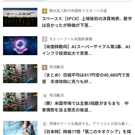
岡元兵八郎の米国株マスターへの道
スペースＸ［SPCX］上場後初の決算発表、数字
は良かったが株価が下落...
モトリーフール米国株情報
【米国株動向】AIスーパーサイクル第2幕、AI
インフラ投資拡大で恩恵...
市況概況
（まとめ）日経平均は617円安の65,683円で反
落 半導体株に売りも好...
市況概況
（朝）米国市場では主要3指数がまちまち 中
東情勢を巡る懸念の後退...
市場のテーマを再訪する。アナリストが読み解くテーマの本質
【日本株】株価77倍「第二のキオクシア」を探