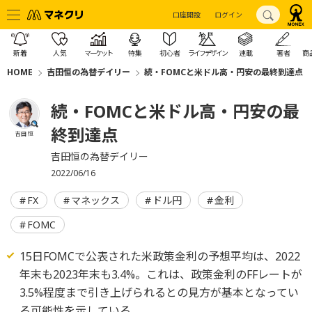
口座開設
ログイン
新着
人気
マーケット
特集
初心者
ライフデザイン
連載
著者
商
HOME
吉田恒の為替デイリー
続・FOMCと米ドル高・円安の最終到達点
続・FOMCと米ドル高・円安の最
終到達点
吉田 恒
吉田恒の為替デイリー
2022/06/16
FX
マネックス
ドル円
金利
FOMC
15日FOMCで公表された米政策金利の予想平均は、2022
年末も2023年末も3.4%。これは、政策金利のFFレートが
3.5%程度まで引き上げられるとの見方が基本となってい
る可能性を示している。