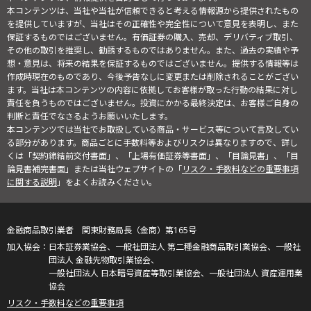
本コンテンツは、当社や当社が信頼できると考える情報源から提供されたもの
を提供していますが、当社はその正確性や完全性について意見を表明し、また
保証するものではございません。有価証券の購入、売却、デリバティブ取引、
その他の取引を推奨し、勧誘するものではありません。また、過去の実績や予
想・意見は、将来の結果を保証するものではございません。提供する情報等は
作成時現在のものであり、今後予告なしに変更または削除されることがござい
ます。当社は本コンテンツの内容に依拠してお客様が取った行動の結果に対し
責任を負うものではございません。投資にかかる最終決定は、お客様ご自身の
判断と責任でなさるようお願いいたします。
本コンテンツでは当社でお取扱している商品・サービス等について言及してい
る部分があります。商品ごとに手数料等およびリスクは異なりますので、詳し
くは「契約締結前交付書面」、「上場有価証券等書面」、「目論見書」、「目
論見書補完書面」または当社ウェブサイトの「
リスク・手数料などの重要事項
に関する説明
」をよくお読みください。
金融商品取引業者 関東財務局長（金商）第165号
日本証券業協会、一般社団法人 第二種金融商品取引業協会、一般社
団法人 金融先物取引業協会、
一般社団法人 日本暗号資産等取引業協会、一般社団法人 資産運用業
協会
リスク・手数料などの重要事項