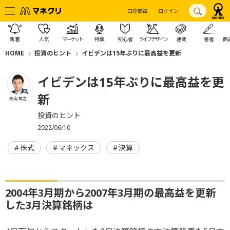
口座開設
ログイン
新着
人気
マーケット
特集
初心者
ライフデザイン
連載
著者
商
HOME
投資のヒント
イビデンは15年ぶりに最高益を更新
イビデンは15年ぶりに最高益を更
新
金山 敏之
投資のヒント
2022/06/10
株式
マネックス
決算
2004年3月期から2007年3月期の最高益を更新
した3月決算銘柄は