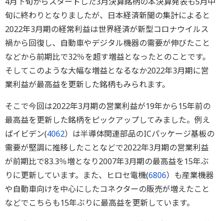
4月下旬からスタートした3月決算銘柄の本決算発表も5月中
旬に終わりとなりましたが、日本経済新聞の集計によると
2022年3月期の経常利益は世界経済が新型コロナウイルス
禍から回復し、自動車やデジタル機器の需要が伸びたこと
などから前期比で32％を超す増益となったとのことです。
そしてこのような大幅な増益となるなか2022年3月期に営
業利益が最高益を更新した銘柄もみられます。
そこで今回は2022年3月期の営業利益が19年から15年前の
最高益を更新した銘柄をピックアップしてみました。例え
ばイビデン(
4062
）は半導体関連部品のICパッケージ基板の
需要が堅調に推移したことなどで2022年3月期の営業利益
が前期比で83.3％増となり2007年3月期の最高益を15年ぶ
りに更新しています。また、ヒロセ電機(
6806
）も産業機器
や自動車向けを中心にしたコネクターの販売が増えたこと
などでこちらも15年ぶりに最高益を更新しています。