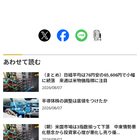
ｱﾝｹｰﾄ
あわせて読む
（まとめ）日経平均は76円安の65,606円で小幅
に続落 来週は米物価指標に注目
2026/08/07
半導体株の調整は底値をつけたか
2026/08/07
（朝）米国市場は3指数揃って下落 中東情勢悪
化懸念から投資家心理が悪化し売り優...
2026/08/07