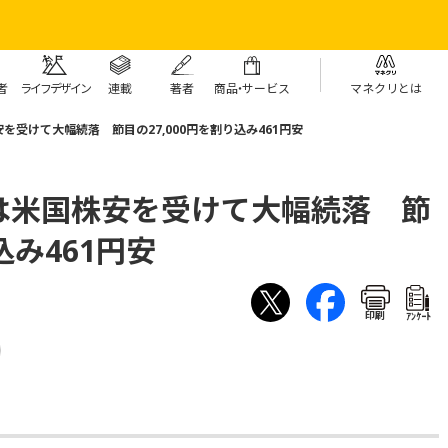
者
ライフデザイン
連載
著者
商
品・
サービス
マネクリとは
受けて大幅続落 節目の27,000円を割り込み461円安
は米国株安を受けて大幅続落 節
込み461円安
印刷
ｱﾝｹｰﾄ