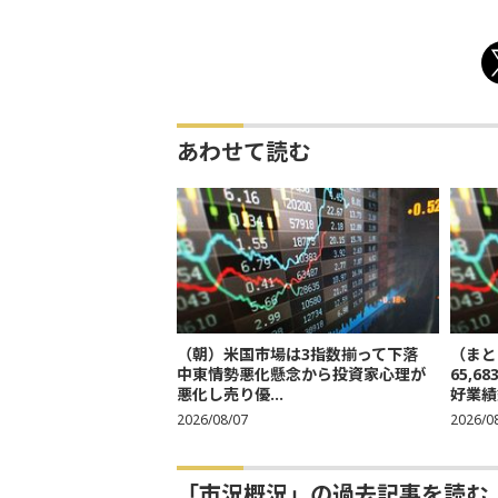
あわせて読む
（朝）米国市場は3指数揃って下落
（まと
中東情勢悪化懸念から投資家心理が
65,
悪化し売り優...
好業績
2026/08/07
2026/0
「市況概況」の過去記事を読む