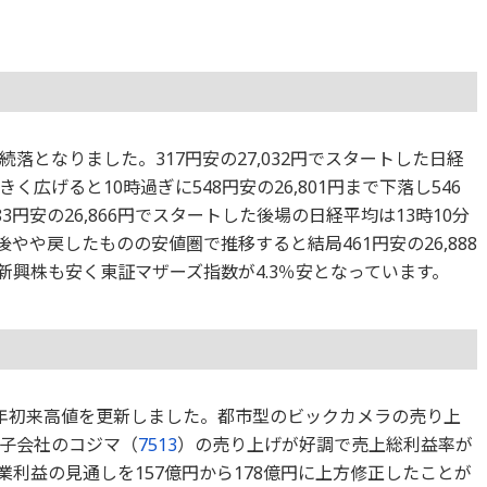
落となりました。317円安の27,032円でスタートした日経
広げると10時過ぎに548円安の26,801円まで下落し546
83円安の26,866円でスタートした後場の日経平均は13時10分
た後やや戻したものの安値圏で推移すると結局461円安の26,888
新興株も安く東証マザーズ指数が4.3％安となっています。
り年初来高値を更新しました。都市型のビックカメラの売り上
子会社のコジマ（
7513
）の売り上げが好調で売上総利益率が
業利益の見通しを157億円から178億円に上方修正したことが