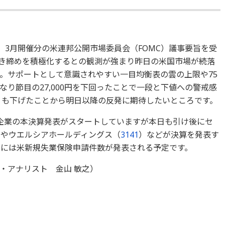
。3月開催分の米連邦公開市場委員会（FOMC）議事要旨を受
引き締めを積極化するとの観測が強まり昨日の米国市場が続落
。サポートとして意識されやすい一目均衡表の雲の上限や75
り節目の27,000円を下回ったことで一段と下値への警戒感
近くも下げたことから明日以降の反発に期待したいところです。
企業の本決算発表がスタートしていますが本日も引け後にセ
）やウエルシアホールディングス（
3141
）などが決算を発表す
0分には米新規失業保険申請件数が発表される予定です。
・アナリスト 金山 敏之）