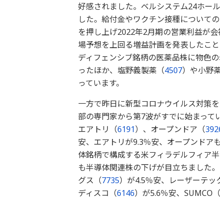
好感されました。ベルシステム24ホー
した。給付金やワクチン接種についての
を押し上げ2022年2月期の営業利益が
場予想を上回る増益計画を発表したこと
ディフェンシブ銘柄の医薬品株に物色の
ったほか、塩野義製薬（
4507
）や小野
っています。
一方で昨日に新型コロナウイルス対策を
部の専門家から第7波がすでに始まって
エアトリ（
6191
）、オープンドア（
392
安、エアトリが9.3％安、オープンドア
体銘柄で構成する米フィラデルフィア半
も半導体関連株の下げが目立ちました。
グス（
7735
）が4.5％安、レーザーテッ
ディスコ（
6146
）が5.6％安、SUMCO