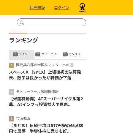
口座開設
ログイン
ランキング
デイリー
ウイークリー
マンスリー
岡元兵八郎の米国株マスターへの道
スペースＸ［SPCX］上場後初の決算発
表、数字は良かったが株価が下落...
モトリーフール米国株情報
【米国株動向】AIスーパーサイクル第2
幕、AIインフラ投資拡大で恩恵...
市況概況
（まとめ）日経平均は617円安の65,683
円で反落 半導体株に売りも好...