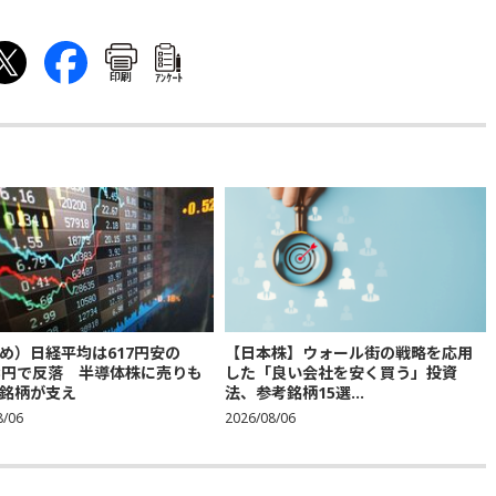
印刷
ｱﾝｹｰﾄ
め）日経平均は617円安の
【日本株】ウォール街の戦略を応用
683円で反落 半導体株に売りも
した「良い会社を安く買う」投資
銘柄が支え
法、参考銘柄15選...
8/06
2026/08/06