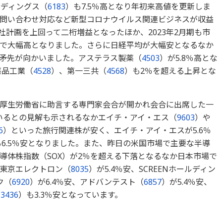
ルディングス（
6183
）も7.5％高となり年初来高値を更新しま
問い合わせ対応など新型コロナウイルス関連ビジネスが収益
会社計画を上回って二桁増益となったほか、2023年2月期も市
で大幅高となりました。さらに日経平均が大幅安となるなか
矛先が向かいました。アステラス製薬（
4503
）が5.8％高とな
薬品工業（
4528
）、第一三共（
4568
）も2％を超える上昇とな
厚生労働省に助言する専門家会合が開かれ会合に出席した一
いるとの見解も示されるなかエイチ・アイ・エス（
9603
）や
6
）といった旅行関連株が安く、エイチ・アイ・エスが5.6％
も6.5％安となりました。また、昨日の米国市場で主要な半導
導体株指数（SOX）が2％を超える下落となるなか日本市場で
東京エレクトロン（
8035
）が5.4％安、SCREENホールディン
ク（
6920
）が6.4％安、アドバンテスト（
6857
）が5.4％安、
（
3436
）も3.3％安となっています。