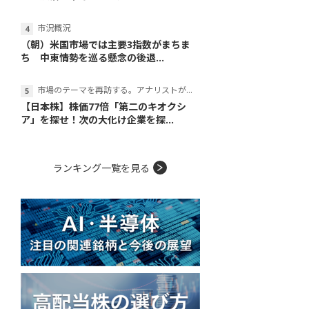
市況概況
（朝）米国市場では主要3指数がまちま
ち 中東情勢を巡る懸念の後退...
市場のテーマを再訪する。アナリストが読み解くテーマの本質
【日本株】株価77倍「第二のキオクシ
ア」を探せ！次の大化け企業を探...
ランキング一覧を見る