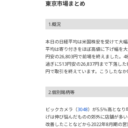
東京市場まとめ
1.概況
本日の日経平均は米国株安を受けて大幅続
平均は寄り付きをほぼ高値に下げ幅を大きく
円安の26,803円で前場を終えました。4
過ぎに513円安の26,837円まで下落し
円で取引を終えています。こうしたなか
2.個別銘柄等
ビックカメラ（
3048
）が5.5％高とな
げは伸び悩んだものの郊外に店舗が多い
改善したことなどから2022年8月期の営