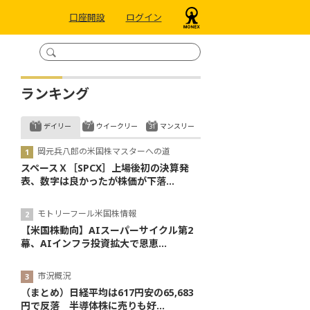
口座開設
ログイン
ランキング
デイリー
ウイークリー
マンスリー
岡元兵八郎の米国株マスターへの道
スペースＸ［SPCX］上場後初の決算発
表、数字は良かったが株価が下落...
モトリーフール米国株情報
【米国株動向】AIスーパーサイクル第2
幕、AIインフラ投資拡大で恩恵...
市況概況
（まとめ）日経平均は617円安の65,683
円で反落 半導体株に売りも好...