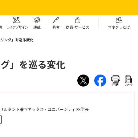
者
ライフデザイン
連載
著者
商
品・
サービス
マネクリとは
ーリング」を巡る変化
ング」を巡る変化
印刷
ｱﾝｹｰﾄ
ンサルタント兼マネックス・ユニバーシティ FX学長