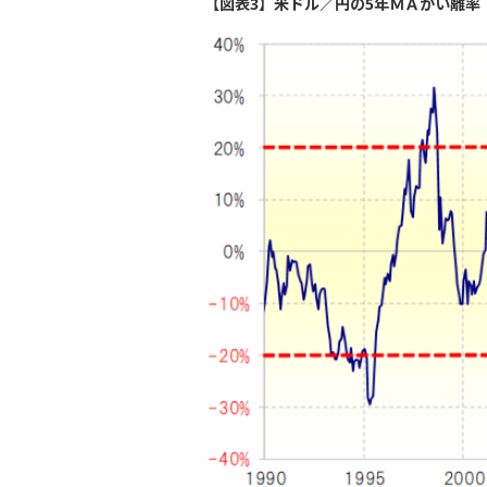
【図表3】米ドル／円の5年ＭＡかい離率 （