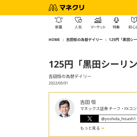
新着
人気
マーケット
特集
初心
HOME
吉田恒の為替デイリー
125円「黒田シ
125円「黒田シーリ
吉田恒の為替デイリー
2022/03/31
吉田 恒
マネックス証券 チーフ・FXコ
@yoshida_hisash1
もっと見る