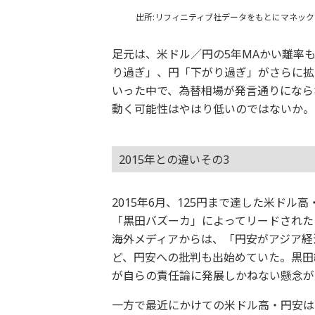
出所:リフィニティブ社データをもとにマネッ
足元は、米ドル／円の5年MAかい離率も
り過ぎ」、円「下がり過ぎ」がさらに拡
いった中で、為替相場が発言通りになら
動く可能性はやはり低いのではないか。
2015年との違いその3
2015年6月、125円まで達した米ド
「黒田バズーカ」によってリードされた
海外メディアからは、「円安がアジア経
ど、円安への批判も出始めていた。黒田
が自らの責任論に発展しかねない懸念が
一方で最近にかけての米ドル高・円安は